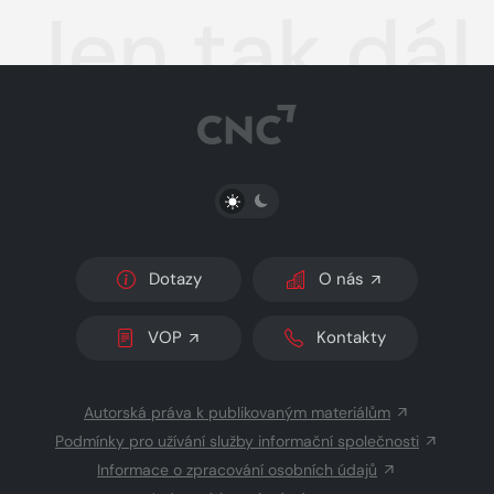
Jen tak dál
PŘEPNOUT SVĚTLÝ/TMAVÝ REŽIM
Dotazy
O nás
VOP
Kontakty
Autorská práva k publikovaným materiálům
Podmínky pro užívání služby informační společnosti
Informace o zpracování osobních údajů