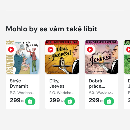
Mohlo by se vám také líbit
Strýc
Díky,
Dobrá
Dynamit
Jeevesi
práce,
Jeevesi
P.G. Wodehouse
P.G. Wodehouse
P.G. Wodehouse
299
299
299
Kč
Kč
Kč