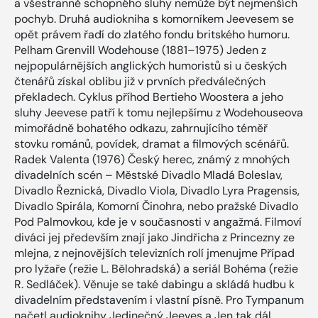
a všestranně schopného sluhy nemůže být nejmenších
pochyb. Druhá audiokniha s komorníkem Jeevesem se
opět právem řadí do zlatého fondu britského humoru.
Pelham Grenvill Wodehouse (1881–1975) Jeden z
nejpopulárnějších anglických humoristů si u českých
čtenářů získal oblibu již v prvních předválečných
překladech. Cyklus příhod Bertieho Woostera a jeho
sluhy Jeevese patří k tomu nejlepšímu z Wodehouseova
mimořádně bohatého odkazu, zahrnujícího téměř
stovku románů, povídek, dramat a filmových scénářů.
Radek Valenta (1976) Český herec, známý z mnohých
divadelních scén – Městské Divadlo Mladá Boleslav,
Divadlo Řeznická, Divadlo Viola, Divadlo Lyra Pragensis,
Divadlo Spirála, Komorní Činohra, nebo pražské Divadlo
Pod Palmovkou, kde je v současnosti v angažmá. Filmoví
diváci jej především znají jako Jindřicha z Princezny ze
mlejna, z nejnovějších televizních rolí jmenujme Případ
pro lyžaře (režie L. Bělohradská) a seriál Bohéma (režie
R. Sedláček). Věnuje se také dabingu a skládá hudbu k
divadelním představením i vlastní písně. Pro Tympanum
načetl audioknihy Jedinečný Jeeves a Jen tak dál,