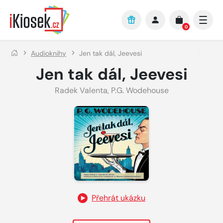
Přejít na hlavní obsah
0
Audioknihy
Jen tak dál, Jeevesi
Jen tak dál, Jeevesi
Radek Valenta
,
P.G. Wodehouse
Přehrát ukázku