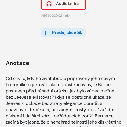
Audiokniha
MP3
(09:20:02 hod.)
Prodej skončil.
Anotace
Od chvíle, kdy ho životabudič připravený jeho novým
komorníkem jako zázrakem zbaví kocoviny, je Bertie
postaven před zásadní otázku: jak bylo vůbec možné
bez Jeevese existovat? Když se postupně ukáže, že
Jeeves si dokáže bez ztráty elegance poradit s
obávanými tetičkami, nezvanými hosty, dospívajícími
dívkami i dalšími zdroji nežádoucích potíží, Bertiemu
začíná být jasné, že o nenahraditelnosti jeho diskrétního