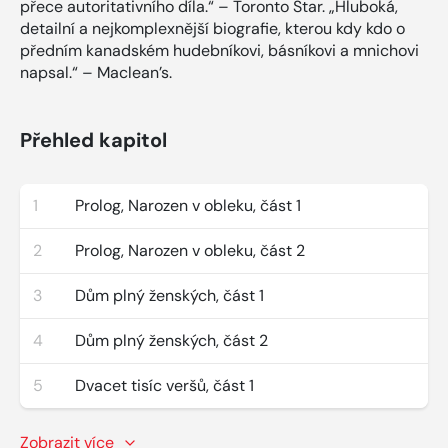
přece autoritativního díla.“ – Toronto Star. „Hluboká,
detailní a nejkomplexnější biografie, kterou kdy kdo o
předním kanadském hudebníkovi, básníkovi a mnichovi
napsal.“ – Maclean’s.
Přehled kapitol
1
Prolog, Narozen v obleku, část 1
2
Prolog, Narozen v obleku, část 2
3
Dům plný ženských, část 1
4
Dům plný ženských, část 2
5
Dvacet tisíc veršů, část 1
Zobrazit více