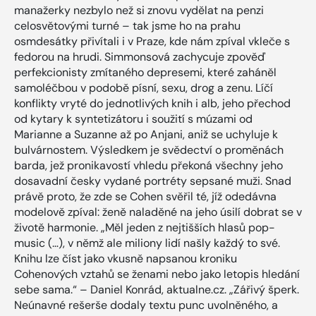
manažerky nezbylo než si znovu vydělat na penzi
celosvětovými turné – tak jsme ho na prahu
osmdesátky přivítali i v Praze, kde nám zpíval vkleče s
fedorou na hrudi. Simmonsová zachycuje zpověď
perfekcionisty zmítaného depresemi, které zaháněl
samoléčbou v podobě písní, sexu, drog a zenu. Líčí
konflikty vryté do jednotlivých knih i alb, jeho přechod
od kytary k syntetizátoru i soužití s múzami od
Marianne a Suzanne až po Anjani, aniž se uchyluje k
bulvárnostem. Výsledkem je svědectví o proměnách
barda, jež pronikavostí vhledu překoná všechny jeho
dosavadní česky vydané portréty sepsané muži. Snad
právě proto, že zde se Cohen svěřil té, jíž odedávna
modelově zpíval: ženě naladěné na jeho úsilí dobrat se v
životě harmonie. „Měl jeden z nejtišších hlasů pop-
music (…), v němž ale miliony lidí našly každý to své.
Knihu lze číst jako vkusně napsanou kroniku
Cohenových vztahů se ženami nebo jako letopis hledání
sebe sama.“ – Daniel Konrád, aktualne.cz. „Zářivý šperk.
Neúnavné rešerše dodaly textu punc uvolněného, a