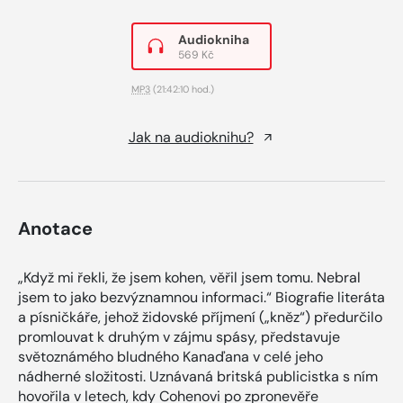
Audiokniha
569 Kč
MP3
(21:42:10 hod.)
Jak na audioknihu?
Anotace
„Když mi řekli, že jsem kohen, věřil jsem tomu. Nebral
jsem to jako bezvýznamnou informaci.“ Biografie literáta
a písničkáře, jehož židovské příjmení („kněz“) předurčilo
promlouvat k druhým v zájmu spásy, představuje
světoznámého bludného Kanaďana v celé jeho
nádherné složitosti. Uznávaná britská publicistka s ním
hovořila v letech, kdy Cohenovi po zpronevěře