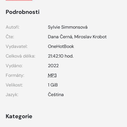
Podrobnosti
Autoři:
Sylvie Simmonsová
Čte:
Dana Černá
,
Miroslav Krobot
Vydavatel:
OneHotBook
Celková délka:
21:42:10 hod.
Vydáno:
2022
Formáty:
MP3
Velikost:
1 GiB
Jazyk:
Čeština
Kategorie