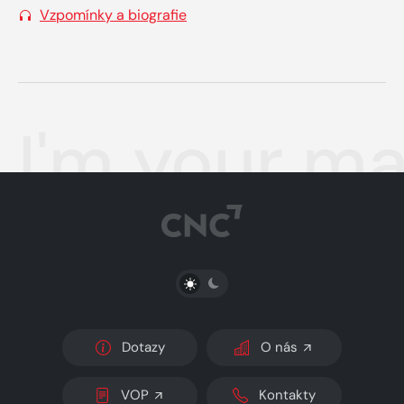
Vzpomínky a biografie
I'm your m
PŘEPNOUT SVĚTLÝ/TMAVÝ REŽIM
Dotazy
O nás
VOP
Kontakty