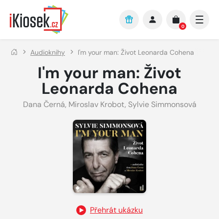
Přejít na hlavní obsah
0
Audioknihy
I'm your man: Život Leonarda Cohena
I'm your man: Život
Leonarda Cohena
Dana Černá
,
Miroslav Krobot
,
Sylvie Simmonsová
Přehrát ukázku