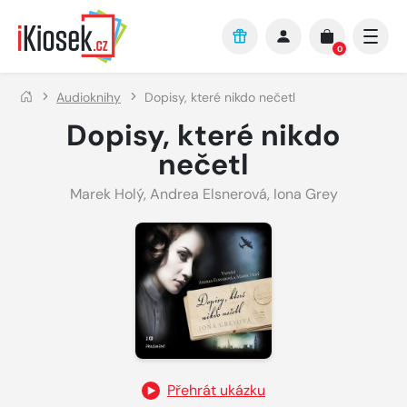
Přejít na hlavní obsah
0
Audioknihy
Dopisy, které nikdo nečetl
Dopisy, které nikdo
nečetl
Marek Holý
,
Andrea Elsnerová
,
Iona Grey
Přehrát ukázku