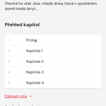
Otevírá ho však Jess, mladá dívka, která v opuštěném
domě hledá úkryt…
Přehled kapitol
1
Prolog
2
Kapitola 1
3
Kapitola 2
4
Kapitola 3
5
Kapitola 4
Zobrazit více