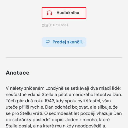
Audiokniha
MP3
(15:07:21 hod.)
Prodej skončil.
Anotace
V nálety zničeném Londýně se setkávají dva mladí lidé:
nešťastně vdaná Stella a pilot amerického letectva Dan.
Těch pár dnů roku 1943, kdy spolu byli šťastní, však
uteče příliš rychle. Dan odchází bojovat, ale slibuje, že
se pro Stellu vrátí. O sedmdesát let později vhazuje Dan
do schránky poslední dopis. Jeden z mnoha, které
Stelle poslal, a na které mu nikdy neodpověděla.