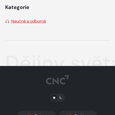
Kategorie
Naučná a odborná
Dějiny svě
PŘEPNOUT SVĚTLÝ/TMAVÝ REŽIM