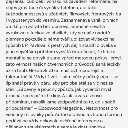
pejsánků, čubiček i voříšků na zavedení reformace, na
objev gravitace či vynález telefonu, ale také
každodennost psů služebních, filmových, frontových, ba
i vypuštěných do vesmíru. Zaznamenává vznik prvních
útulků pro zvířata bez domova, nicméně neváhá
vyrukovat s fackou ve chvílích, kdy se naše naduté
plemeno pokoušelo němé tváři ubližovat vivisekcí na
způsob I. P. Pavlova. Z pestrých dějin soužití člověka s
jeho největším přítelem vysvítá skutečnost, že lidská
mentalita se obvykle sune vpřed metodou pokus–omyl,
zato věrnost našich čtvernohých průvodců sahá leckdy
až za hrob. Někdo zkrátka musí být moudřejší a
tolerantnější. Vždyť život – sám někdy pěkný pes – se
líp snáší právě v páru, aby pro oba stál za víc než za
štěk. „Zábavný a poučný způsob, jak vyvenčit mysl
procházkou s psími hrdiny. A jak si zas a znovu
připomínat, nakolik jsme zodpovědní za to, co k sobě
připoutáme.“ – Goodwood Magazine. „Nezbytnost pro
všechny milovníky psů. Autorka čtivou a vtipnou formou
podává ne vždy dokonale ověřené informace o
dějinných souvislostech a sama je dost ironicky