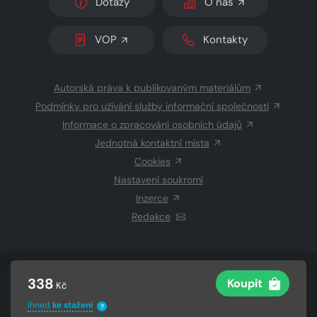
Dotazy
O nás
VOP
Kontakty
Autorská práva k publikovaným materiálům
Podmínky pro užívání služby informační společnosti
Informace o zpracování osobních údajů
Jednotná kontaktní místa
Cookies
Nastavení soukromí
Inzerce
Redakce
© 2026 Copyright
CZECH NEWS CENTER a.s.
a dodavatelé
338
Koupit
Kč
obsahu
Vysázeno
Grand IT s.r.o.
Ihned
ke stažení
?