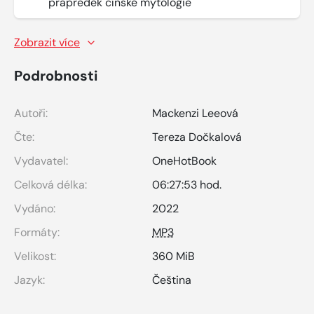
prapředek čínské mytologie
Zobrazit více
Podrobnosti
Autoři:
Mackenzi Leeová
Čte:
Tereza Dočkalová
Vydavatel:
OneHotBook
Celková délka:
06:27:53 hod.
Vydáno:
2022
Formáty:
MP3
Velikost:
360 MiB
Jazyk:
Čeština