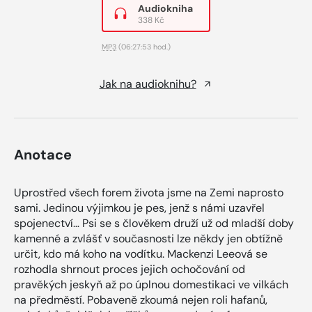
Audiokniha
338 Kč
MP3
(06:27:53 hod.)
Jak na audioknihu?
Anotace
Uprostřed všech forem života jsme na Zemi naprosto
sami. Jedinou výjimkou je pes, jenž s námi uzavřel
spojenectví… Psi se s člověkem druží už od mladší doby
kamenné a zvlášť v současnosti lze někdy jen obtížně
určit, kdo má koho na vodítku. Mackenzi Leeová se
rozhodla shrnout proces jejich ochočování od
pravěkých jeskyň až po úplnou domestikaci ve vilkách
na předměstí. Pobaveně zkoumá nejen roli hafanů,