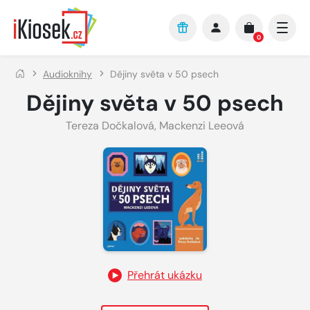
Přejít na hlavní obsah
0
Audioknihy
Dějiny světa v 50 psech
Dějiny světa v 50 psech
Tereza Dočkalová
,
Mackenzi Leeová
Přehrát ukázku