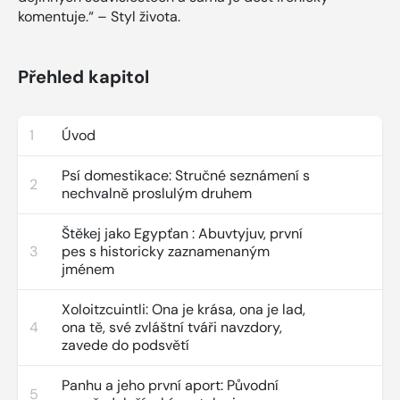
komentuje.“ – Styl života.
Přehled kapitol
1
Úvod
Psí domestikace: Stručné seznámení s
2
nechvalně proslulým druhem
Štěkej jako Egypťan : Abuvtyjuv, první
3
pes s historicky zaznamenaným
jménem
Xoloitzcuintli: Ona je krása, ona je lad,
4
ona tě, své zvláštní tváři navzdory,
zavede do podsvětí
Panhu a jeho první aport: Původní
5