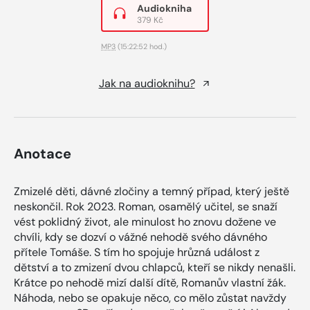
Audiokniha
379 Kč
MP3
(15:22:52 hod.)
Jak na audioknihu?
Anotace
Zmizelé děti, dávné zločiny a temný případ, který ještě
neskončil. Rok 2023. Roman, osamělý učitel, se snaží
vést poklidný život, ale minulost ho znovu dožene ve
chvíli, kdy se dozví o vážné nehodě svého dávného
přítele Tomáše. S tím ho spojuje hrůzná událost z
dětství a to zmizení dvou chlapců, kteří se nikdy nenašli.
Krátce po nehodě mizí další dítě, Romanův vlastní žák.
Náhoda, nebo se opakuje něco, co mělo zůstat navždy