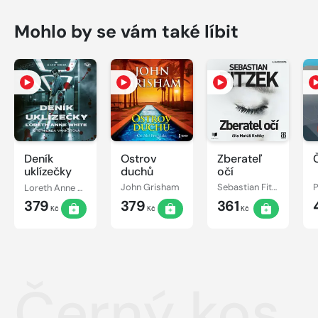
Mohlo by se vám také líbit
Deník
Ostrov
Zberateľ
Č
uklízečky
duchů
očí
Loreth Anne White
John Grisham
Sebastian Fitzek
379
379
361
Kč
Kč
Kč
Černý kos