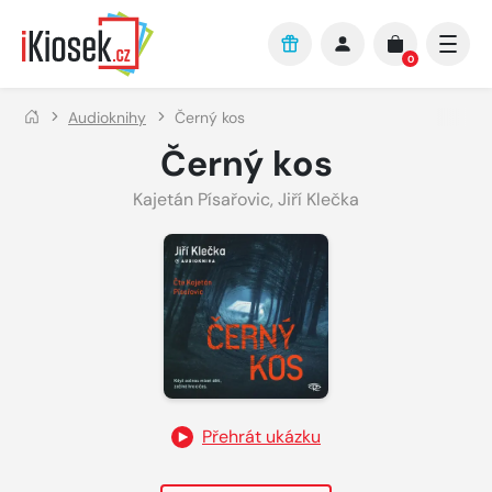
Přejít na hlavní obsah
0
Audioknihy
Černý kos
Černý kos
Kajetán Písařovic
,
Jiří Klečka
Přehrát ukázku