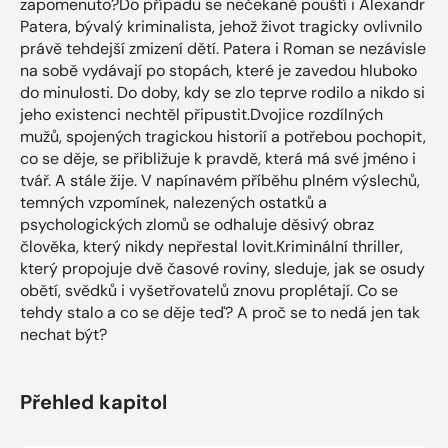
zapomenuto?Do případu se nečekaně pouští i Alexandr
Patera, bývalý kriminalista, jehož život tragicky ovlivnilo
právě tehdejší zmizení dětí. Patera i Roman se nezávisle
na sobě vydávají po stopách, které je zavedou hluboko
do minulosti. Do doby, kdy se zlo teprve rodilo a nikdo si
jeho existenci nechtěl připustit.Dvojice rozdílných
mužů, spojených tragickou historií a potřebou pochopit,
co se děje, se přibližuje k pravdě, která má své jméno i
tvář. A stále žije. V napínavém příběhu plném výslechů,
temných vzpomínek, nalezených ostatků a
psychologických zlomů se odhaluje děsivý obraz
člověka, který nikdy nepřestal lovit.Kriminální thriller,
který propojuje dvě časové roviny, sleduje, jak se osudy
obětí, svědků i vyšetřovatelů znovu proplétají. Co se
tehdy stalo a co se děje teď? A proč se to nedá jen tak
nechat být?
Přehled kapitol