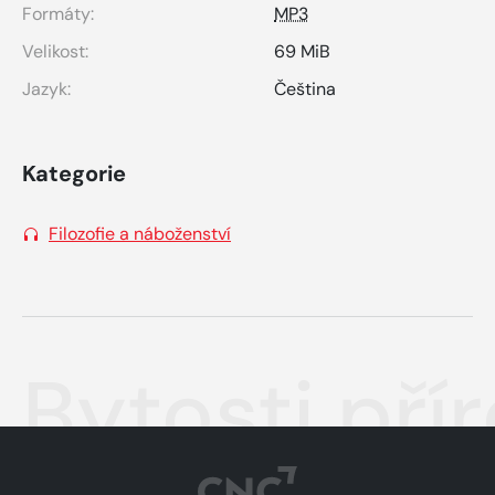
Formáty:
MP3
Velikost:
69 MiB
Jazyk:
Čeština
Kategorie
Filozofie a náboženství
Bytosti pří