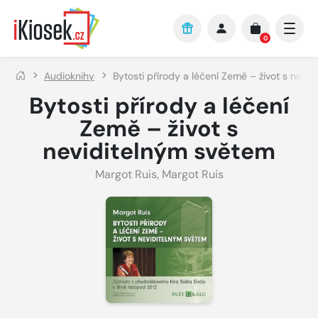
Přejít na hlavní obsah
0
Audioknihy
Bytosti přírody a léčení Země – život s nevi
Bytosti přírody a léčení
Země – život s
neviditelným světem
Margot Ruis
,
Margot Ruis