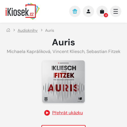
Přejít na hlavní obsah
0
Audioknihy
Auris
Auris
Michaela Kapráliková
,
Vincent Kliesch
,
Sebastian Fitzek
Přehrát ukázku