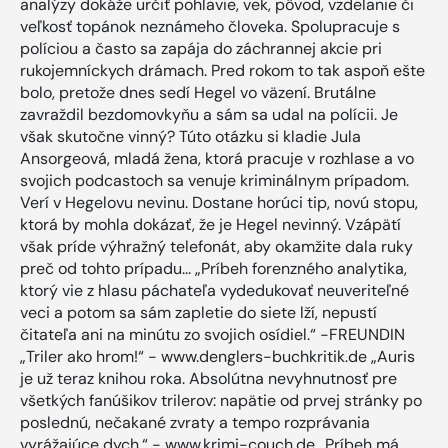
analýzy dokáže určiť pohlavie, vek, pôvod, vzdelanie či
veľkosť topánok neznámeho človeka. Spolupracuje s
políciou a často sa zapája do záchrannej akcie pri
rukojemníckych drámach. Pred rokom to tak aspoň ešte
bolo, pretože dnes sedí Hegel vo väzení. Brutálne
zavraždil bezdomovkyňu a sám sa udal na polícii. Je
však skutočne vinný? Túto otázku si kladie Jula
Ansorgeová, mladá žena, ktorá pracuje v rozhlase a vo
svojich podcastoch sa venuje kriminálnym prípadom.
Verí v Hegelovu nevinu. Dostane horúci tip, novú stopu,
ktorá by mohla dokázať, že je Hegel nevinný. Vzápätí
však príde výhražný telefonát, aby okamžite dala ruky
preč od tohto prípadu... „Príbeh forenzného analytika,
ktorý vie z hlasu páchateľa vydedukovať neuveriteľné
veci a potom sa sám zapletie do siete lží, nepustí
čitateľa ani na minútu zo svojich osídiel.“ -FREUNDIN
„Triler ako hrom!“ - www.denglers-buchkritik.de „Auris
je už teraz knihou roka. Absolútna nevyhnutnosť pre
všetkých fanúšikov trilerov: napätie od prvej stránky po
poslednú, nečakané zvraty a tempo rozprávania
vyrážajúce dych.“ - www.krimi-couch.de „Príbeh má