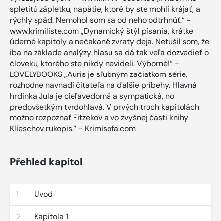
spletitú zápletku, napätie, ktoré by ste mohli krájať, a
rýchly spád. Nemohol som sa od neho odtrhnúť.“ -
www.krimiliste.com „Dynamický štýl písania, krátke
úderné kapitoly a nečakané zvraty deja. Netušil som, že
iba na základe analýzy hlasu sa dá tak veľa dozvedieť o
človeku, ktorého ste nikdy nevideli. Výborné!“ -
LOVELYBOOKS „Auris je sľubným začiatkom série,
rozhodne navnadí čitateľa na ďalšie príbehy. Hlavná
hrdinka Jula je cieľavedomá a sympatická, no
predovšetkým tvrdohlavá. V prvých troch kapitolách
možno rozpoznať Fitzekov a vo zvyšnej časti knihy
Klieschov rukopis.“ - Krimisofa.com
Přehled kapitol
1
Uvod
2
Kapitola 1