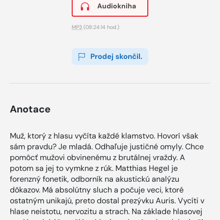
Audiokniha
MP3
(08:24:14 hod.)
Prodej skončil.
Anotace
Muž, ktorý z hlasu vyčíta každé klamstvo. Hovorí však
sám pravdu? Je mladá. Odhaľuje justičné omyly. Chce
pomôcť mužovi obvinenému z brutálnej vraždy. A
potom sa jej to vymkne z rúk. Matthias Hegel je
forenzný fonetik, odborník na akustickú analýzu
dôkazov. Má absolútny sluch a počuje veci, ktoré
ostatným unikajú, preto dostal prezývku Auris. Vycíti v
hlase neistotu, nervozitu a strach. Na základe hlasovej