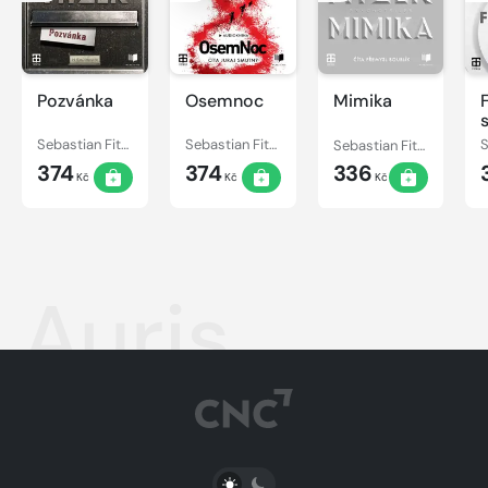
Pozvánka
Osemnoc
Mimika
Sebastian Fitzek
Sebastian Fitzek
Sebastian Fitzek
374
374
336
Kč
Kč
Kč
Auris
PŘEPNOUT SVĚTLÝ/TMAVÝ REŽIM