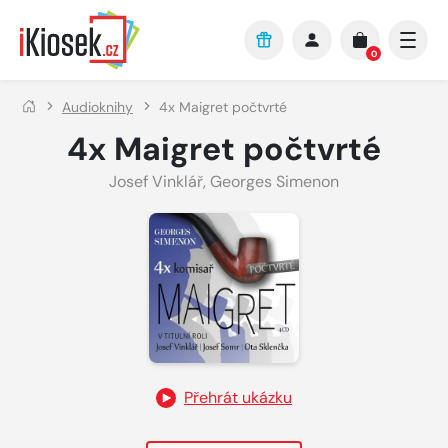
Přejít na hlavní obsah
0
Audioknihy
4x Maigret počtvrté
4x Maigret počtvrté
Josef Vinklář
,
Georges Simenon
Přehrát ukázku