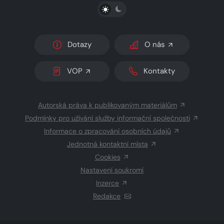
PŘEPNOUT SVĚTLÝ/TMAVÝ REŽIM
Dotazy
O nás
VOP
Kontakty
Autorská práva k publikovaným materiálům
Podmínky pro užívání služby informační společnosti
Informace o zpracování osobních údajů
Jednotná kontaktní místa
Cookies
Nastavení soukromí
Inzerce
Redakce