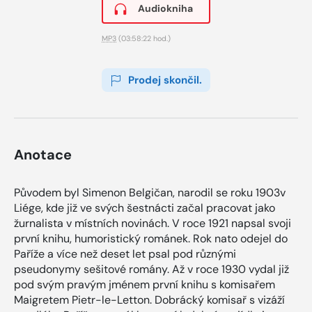
Audiokniha
MP3
(03:58:22 hod.)
Prodej skončil.
Anotace
Původem byl Simenon Belgičan, narodil se roku 1903v
Liége, kde již ve svých šestnácti začal pracovat jako
žurnalista v místních novinách. V roce 1921 napsal svoji
první knihu, humoristický románek. Rok nato odejel do
Paříže a více než deset let psal pod různými
pseudonymy sešitové romány. Až v roce 1930 vydal již
pod svým pravým jménem první knihu s komisařem
Maigretem Pietr-le-Letton. Dobrácký komisař s vizáží