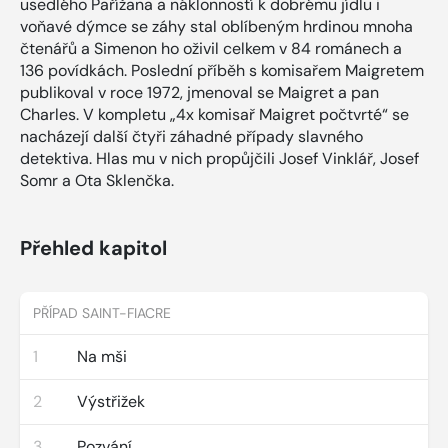
usedlého Pařížana a náklonností k dobrému jídlu i
voňavé dýmce se záhy stal oblíbeným hrdinou mnoha
čtenářů a Simenon ho oživil celkem v 84 románech a
136 povídkách. Poslední příběh s komisařem Maigretem
publikoval v roce 1972, jmenoval se Maigret a pan
Charles. V kompletu „4x komisař Maigret počtvrté“ se
nacházejí další čtyři záhadné případy slavného
detektiva. Hlas mu v nich propůjčili Josef Vinklář, Josef
Somr a Ota Sklenčka.
Přehled kapitol
PŘÍPAD SAINT-FIACRE
1
Na mši
2
Výstřižek
3
Pozvání