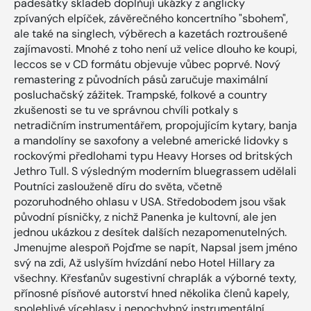
padesátky skladeb doplňují ukázky z anglicky
zpívaných elpíček, závěrečného koncertního "sbohem",
ale také na singlech, výběrech a kazetách roztroušené
zajímavosti. Mnohé z toho není už velice dlouho ke koupi,
leccos se v CD formátu objevuje vůbec poprvé. Nový
remastering z původních pásů zaručuje maximální
posluchačský zážitek. Trampské, folkové a country
zkušenosti se tu ve správnou chvíli potkaly s
netradičním instrumentářem, propojujícím kytary, banja
a mandolíny se saxofony a velebné americké lidovky s
rockovými předlohami typu Heavy Horses od britských
Jethro Tull. S výsledným moderním bluegrassem udělali
Poutníci zaslouženě díru do světa, včetně
pozoruhodného ohlasu v USA. Středobodem jsou však
původní písničky, z nichž Panenka je kultovní, ale jen
jednou ukázkou z desítek dalších nezapomenutelných.
Jmenujme alespoň Pojďme se napít, Napsal jsem jméno
svý na zdi, Až uslyším hvízdání nebo Hotel Hillary za
všechny. Křesťanův sugestivní chraplák a výborné texty,
přínosné písňové autorství hned několika členů kapely,
spolehlivé vícehlasy i nepochybný instrumentální