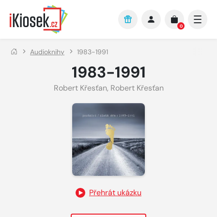
Přejít na hlavní obsah
0
Audioknihy
1983-1991
1983-1991
Robert Křesťan
,
Robert Křesťan
Přehrát ukázku