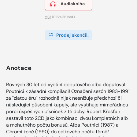
Audiokniha
MP3
(02:24:36 hod.)
Prodej skončil.
Anotace
Rovných 30 let od vydání debutového alba doputovali
Poutníci k zásadní kompilaci! Označení sezón 1983-1991
za "zlatou éru" rozhodně nijak nesnižuje předchozí či
následující působení kapely, ale vystihuje mimořádnou
porci úspěšných písniček z té doby. Robert Křesťan
sestavil toto 2CD jako kombinaci dvou kompletních alb
a mohutného počtu bonusů. Alba Poutníci (1987) a
Chromí koně (1990) do celkového počtu téměř