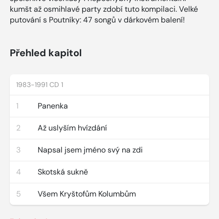
kumšt až osmihlavé party zdobí tuto kompilaci. Velké
putování s Poutníky: 47 songů v dárkovém balení!
Přehled kapitol
1983-1991 CD 1
1
Panenka
2
Až uslyším hvízdání
3
Napsal jsem jméno svý na zdi
4
Skotská sukně
5
Všem Kryštofům Kolumbům