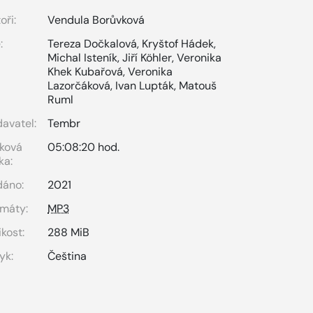
oři:
Vendula Borůvková
:
Tereza Dočkalová
,
Kryštof Hádek
,
Michal Isteník
,
Jiří Köhler
,
Veronika
Khek Kubařová
,
Veronika
Lazorčáková
,
Ivan Lupták
,
Matouš
Ruml
avatel:
Tembr
ková
05:08:20 hod.
ka:
dáno:
2021
máty:
MP3
ikost:
288 MiB
yk:
Čeština