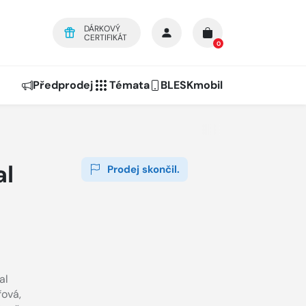
DÁRKOVÝ
CERTIFIKÁT
0
Předprodej
Témata
BLESKmobil
al
Prodej skončil.
al
řová
,