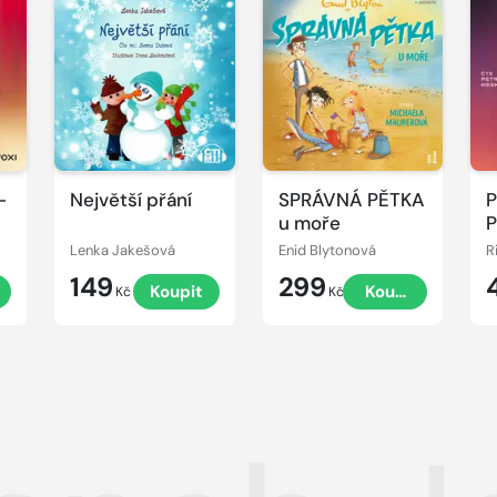
Přehrát
Přehrát
P
ukázku
ukázku
u
-
Největší přání
SPRÁVNÁ PĚTKA
P
ů
u moře
P
Lenka Jakešová
Enid Blytonová
R
149
299
t
Koupit
Koupit
Kč
Kč