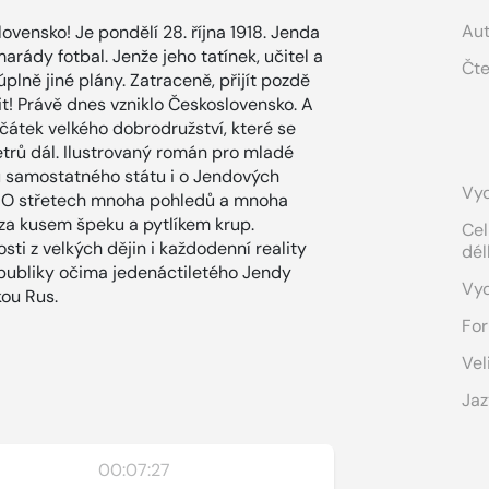
Aut
ovensko! Je pondělí 28. října 1918. Jenda
marády fotbal. Jenže jeho tatínek, učitel a
Čte
lně jiné plány. Zatraceně, přijít pozdě
t! Právě dnes vzniklo Československo. A
ačátek velkého dobrodružství, které se
metrů dál. Ilustrovaný román pro mladé
ů samostatného státu i o Jendových
Vyd
íč. O střetech mnoha pohledů a mnoha
 za kusem špeku a pytlíkem krup.
Cel
ti z velkých dějin i každodenní reality
dél
republiky očima jedenáctiletého Jendy
Vy
kou Rus.
For
Vel
Jaz
00:07:27