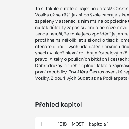
To si takhle čutáte a najednou prásk! Českosl
Vosika už se těší, jak si po škole zahraje s ka
zapálený vlastenec, s ním má na odpoledne úp
na tak důležitý zápas si Jenda nemůže dovoli
Jenda netuší, že tohle jeho zpoždění je jen z
protáhne na několik let a skončí o tisíc kilo
čtenáře o bouřlivých událostech prvních dn
snech, v nichž hlavní roli hraje fotbalový m
pravd. A taky o pouličních bitkách i cestách
Dobrodružný příběh doplňují fakta a zajímavos
první republiky. První léta Československé 
Vosiky. Z bouřlivých Sudet až na Podkarpats
Přehled kapitol
1
1918 - MOST - kapitola 1