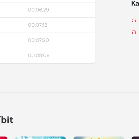
Ka
00:06:29
00:07:12
00:07:20
00:08:09
íbit