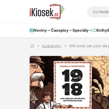
Přejít na hlavní obsah
VYHLEDÁVÁNÍ
Hlavní navigace
Noviny
Časopisy
Speciály
Knihy
Audioknihy
1918 aneb Jak jsem dal