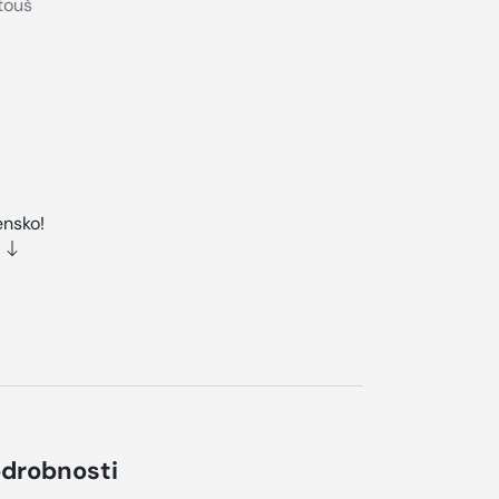
touš
ensko!
drobnosti