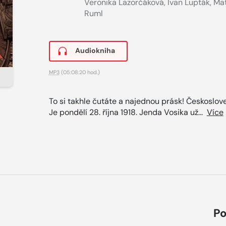
Veronika Lazorčáková
,
Ivan Lupták
,
Ma
Ruml
Audiokniha
MP3
(05:08:20 hod.)
To si takhle čutáte a najednou prásk! Českoslov
Je pondělí 28. října 1918. Jenda Vosika už...
Více
Po