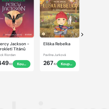
řehrát
kázku
Přehrát
Přehrát
ukázku
ukázku
Další
ercy Jackson -
Eliška Rebelka
Přístav vo
rokletí Titánů
ick Riordan
Pavlína Jurková
Jaroslav Fogl
449
267
449
Koupit
Koupit
Kč
Kč
Kč