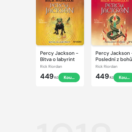
Přehrát
Přehrát
ukázku
ukázku
Percy Jackson -
Percy Jackson 
Bitva o labyrint
Poslední z boh
Rick Riordan
Rick Riordan
449
449
Koupit
Koupi
Kč
Kč