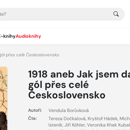
E-knihy
Audioknihy
 gól přes celé Československo
1918 aneb Jak jsem d
gól přes celé
Československo
Autoři:
Vendula Borůvková
Čte:
Tereza Dočkalová
,
Kryštof Hádek
,
Mich
Isteník
,
Jiří Köhler
,
Veronika Khek Kuba