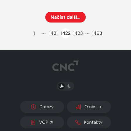
Načíst další…
Načte dalších 24 položek na aktuální stránku
1
1421
1422
1423
1463
PŘEPNOUT SVĚTLÝ/TMAVÝ REŽIM
Dotazy
O nás
VOP
Kontakty