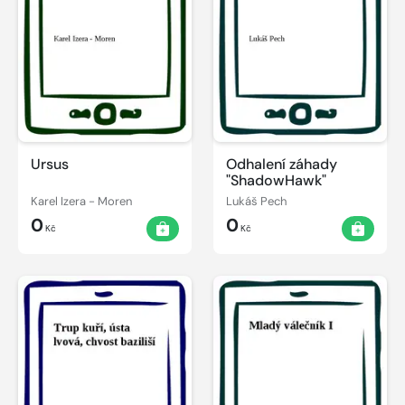
Ursus
Odhalení záhady
"ShadowHawk"
Karel Izera - Moren
Lukáš Pech
0
0
Kč
Kč