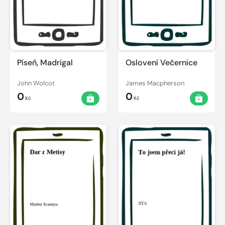
Píseň, Madrigal
Oslovení Večernice
John Wolcot
James Macpherson
0
0
Kč
Kč