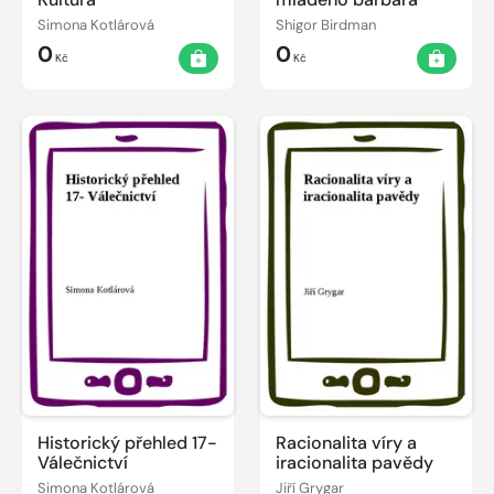
Simona Kotlárová
Shigor Birdman
0
0
Kč
Kč
Historický přehled 17-
Racionalita víry a
Válečnictví
iracionalita pavědy
Simona Kotlárová
Jiří Grygar