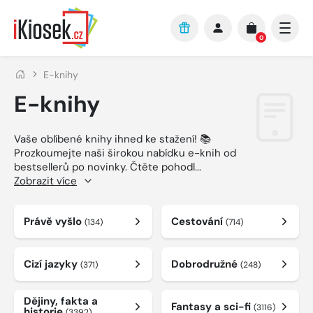
Přejít na hlavní obsah
0
E-knihy
E-knihy
Vaše oblíbené knihy ihned ke stažení! 📚
Prozkoumejte naši širokou nabídku e-knih od
bestsellerů po novinky. Čtěte pohodl
...
Zobrazit více
Právě vyšlo
Cestování
(134)
(714)
Cizí jazyky
Dobrodružné
(371)
(248)
Dějiny, fakta a
Fantasy a sci-fi
(3116)
historie
(3392)