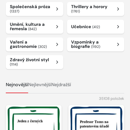
Společenská próza
Thrillery a horory
(1337)
(1761)
Umění, kultura a
Učebnice
(412)
řemesla
(842)
Vaření a
Vzpomínky a
gastronomie
biografie
(302)
(1192)
Zdravý životní styl
(1114)
Nejnovější
Nejlevnější
Nejdražší
35108 položek