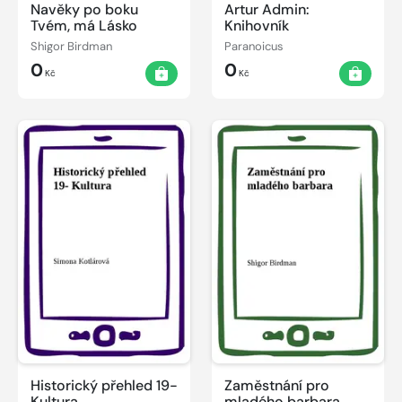
Navěky po boku
Artur Admin:
Tvém, má Lásko
Knihovník
Shigor Birdman
Paranoicus
0
0
Kč
Kč
Historický přehled 19-
Zaměstnání pro
Kultura
mladého barbara