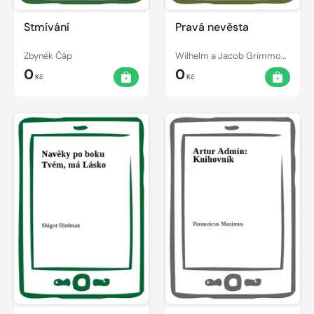
Stmívání
Pravá nevěsta
Zbyněk Čáp
Wilhelm a Jacob Grimmové
0
0
Kč
Kč