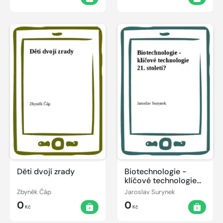
Děti dvojí zrady
Biotechnologie -
klíčové technologie
21. století?
Zbyněk Čáp
Jaroslav Surynek
0
0
Kč
Kč