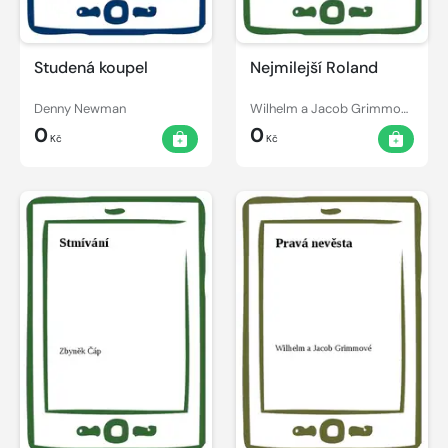
Studená koupel
Nejmilejší Roland
Denny Newman
Wilhelm a Jacob Grimmové
0
0
Kč
Kč