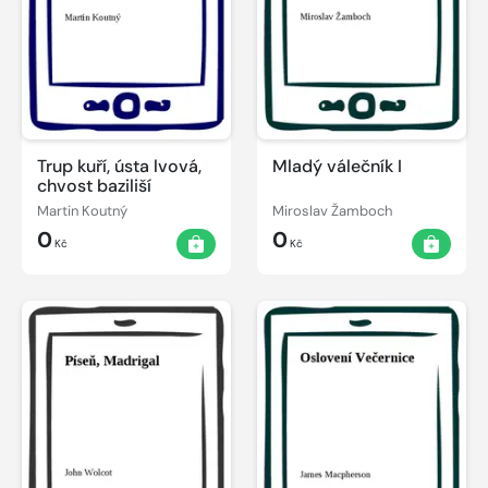
Trup kuří, ústa lvová,
Mladý válečník I
chvost baziliší
Martin Koutný
Miroslav Žamboch
0
0
Kč
Kč