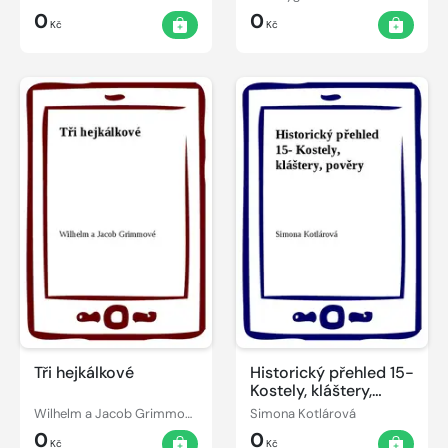
0
0
Kč
Kč
Tři hejkálkové
Historický přehled 15-
Kostely, kláštery,
pověry
Wilhelm a Jacob Grimmové
Simona Kotlárová
0
0
Kč
Kč