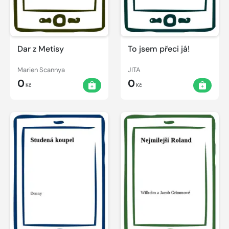
Dar z Metisy
To jsem přeci já!
Marien Scannya
JITA
0
0
Kč
Kč