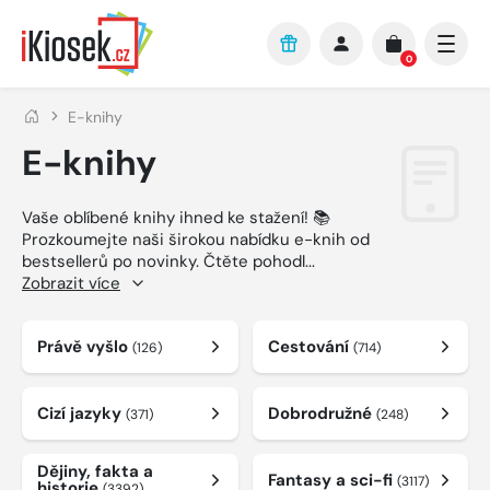
Přejít na hlavní obsah
0
E-knihy
E-knihy
Vaše oblíbené knihy ihned ke stažení! 📚
Prozkoumejte naši širokou nabídku e-knih od
bestsellerů po novinky. Čtěte pohodl
...
Zobrazit více
Právě vyšlo
Cestování
(126)
(714)
Cizí jazyky
Dobrodružné
(371)
(248)
Dějiny, fakta a
Fantasy a sci-fi
(3117)
historie
(3392)