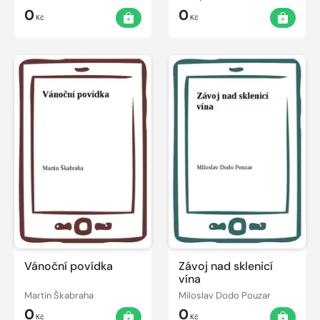
0
0
Kč
Kč
Vánoční povídka
Závoj nad sklenicí
vína
Martin Škabraha
Miloslav Dodo Pouzar
0
0
Kč
Kč