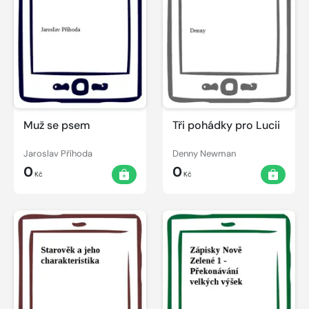
Muž se psem
Tři pohádky pro Lucii
Jaroslav Příhoda
Denny Newman
0
0
Kč
Kč