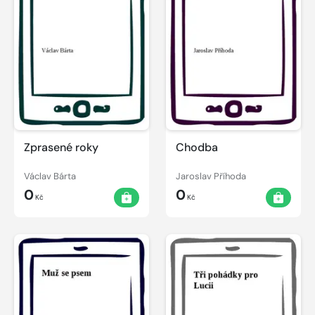
Zprasené roky
Chodba
Václav Bárta
Jaroslav Příhoda
0
0
Kč
Kč