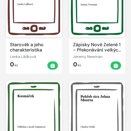
Starověk a jeho
Zápisky Nově Zelené 1
charakteristika
- Překonávání velkých
výšek
Lenka Ládková
Jeremy Newman
0
0
Kč
Kč