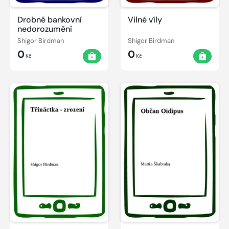
Drobné bankovní
Vilné víly
nedorozumění
Shigor Birdman
Shigor Birdman
0
0
Kč
Kč