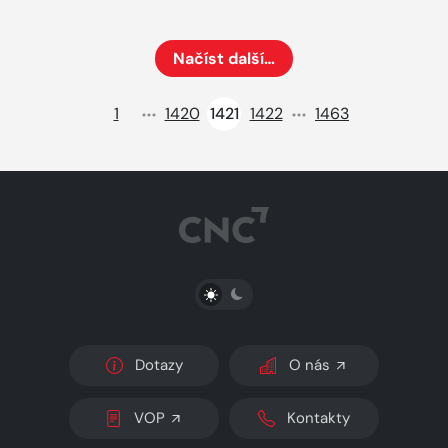
Načíst další…
Načte dalších 24 položek na aktuální stránku
1
1420
1421
1422
1463
PŘEPNOUT SVĚTLÝ/TMAVÝ REŽIM
Dotazy
O nás
VOP
Kontakty