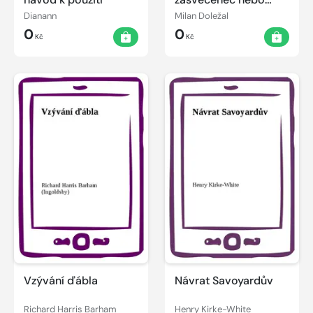
šarlatán
Dianann
Milan Doležal
0
0
Kč
Kč
Vzývání ďábla
Návrat Savoyardův
Richard Harris Barham
Henry Kirke-White