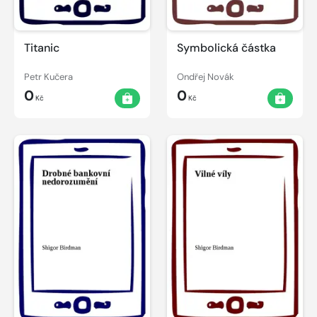
Titanic
Symbolická částka
Petr Kučera
Ondřej Novák
0
0
Kč
Kč