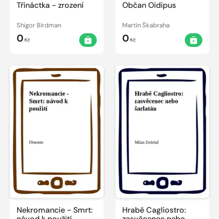
Třináctka - zrození
Občan Oidipus
Shigor Birdman
Martin Škabraha
0
0
Kč
Kč
Nekromancie - Smrt:
Hrabě Cagliostro:
návod k použití
zasvěcenec nebo