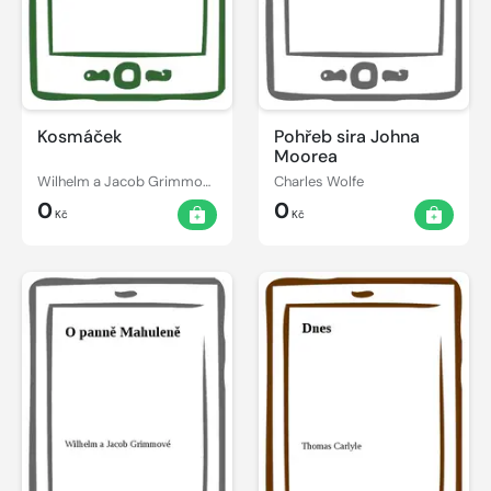
Kosmáček
Pohřeb sira Johna
Moorea
Wilhelm a Jacob Grimmové
Charles Wolfe
0
0
Kč
Kč