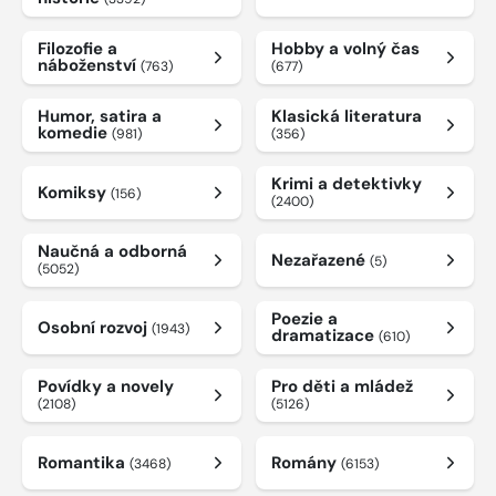
Filozofie a
Hobby a volný čas
náboženství
(763)
(677)
Humor, satira a
Klasická literatura
komedie
(981)
(356)
Krimi a detektivky
Komiksy
(156)
(2400)
Naučná a odborná
Nezařazené
(5)
(5052)
Poezie a
Osobní rozvoj
(1943)
dramatizace
(610)
Povídky a novely
Pro děti a mládež
(2108)
(5126)
Romantika
Romány
(3468)
(6153)