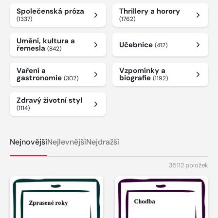
Společenská próza
Thrillery a horory
(1337)
(1762)
Umění, kultura a
Učebnice
(412)
řemesla
(842)
Vaření a
Vzpomínky a
gastronomie
biografie
(302)
(1192)
Zdravý životní styl
(1114)
Nejnovější
Nejlevnější
Nejdražší
35112 položek