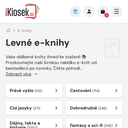
Přejít na hlavní obsah
0
E-knihy
Levné e-knihy
Vaše oblíbené knihy ihned ke stažení! 📚
Prozkoumejte naši širokou nabídku e-knih od
bestsellerů po novinky. Čtěte pohodl
...
Zobrazit více
Právě vyšlo
Cestování
(132)
(714)
Cizí jazyky
Dobrodružné
(371)
(248)
Dějiny, fakta a
Fantasy a sci-fi
(3116)
historie
(3392)