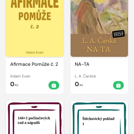
Afirmace Pomůže č. 2
NA-TA
Adam Evan
L. A. Čarská
0
0
Kč
Kč