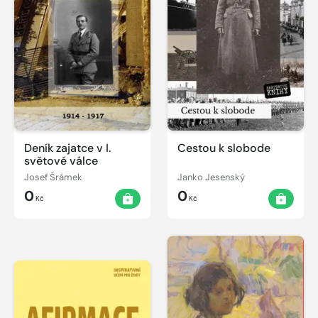
Deník zajatce v I.
Cestou k slobode
světové válce
Josef Šrámek
Janko Jesenský
0
0
Kč
Kč