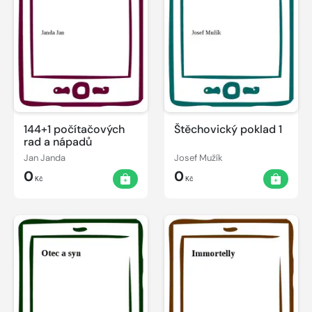
144+1 počítačových
Štěchovický poklad 1
rad a nápadů
Jan Janda
Josef Mužík
0
0
Kč
Kč