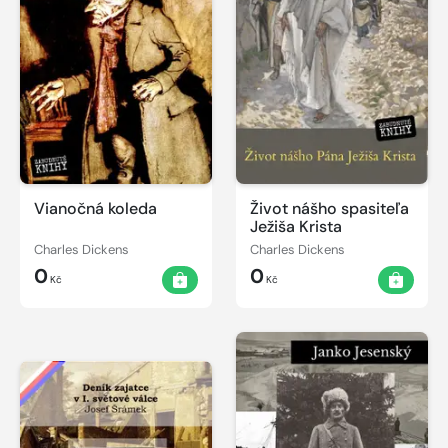
Vianočná koleda
Život nášho spasiteľa
Ježiša Krista
Charles Dickens
Charles Dickens
0
0
Kč
Kč