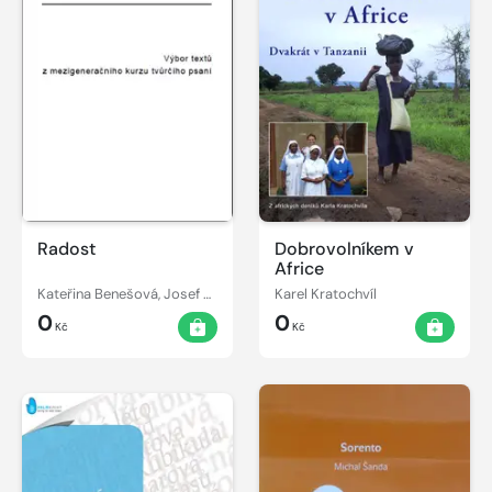
Radost
Dobrovolníkem v
Africe
Kateřina Benešová, Josef Beran
Karel Kratochvíl
0
0
Kč
Kč