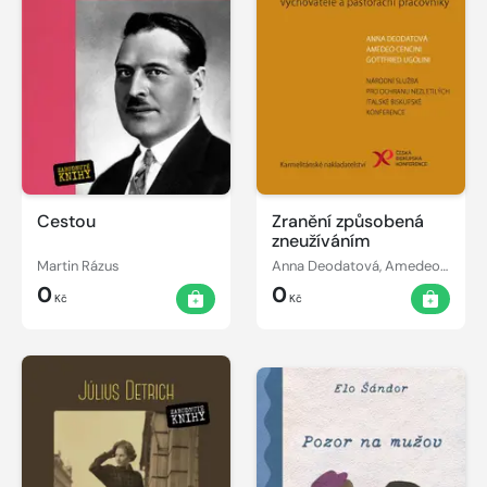
Cestou
Zranění způsobená
zneužíváním
Martin Rázus
Anna Deodatová, Amedeo Cencini, Gottfried Ugolini
0
0
Kč
Kč