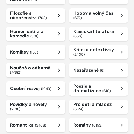
Filozofie a
Hobby a volný čas
náboženství
(763)
(677)
Humor, satira a
Klasická literatura
komedie
(981)
(356)
Krimi a detektivky
Komiksy
(156)
(2400)
Naučná a odborná
Nezařazené
(5)
(5053)
Poezie a
Osobní rozvoj
(1943)
dramatizace
(610)
Povídky a novely
Pro děti a mládež
(2108)
(5124)
Romantika
Romány
(3468)
(6153)