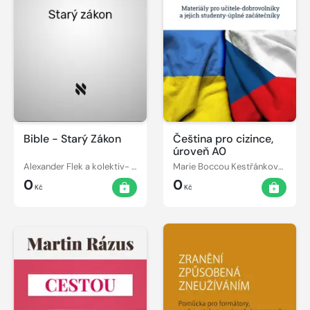
Bible - Starý Zákon
Čeština pro cizince,
úroveň A0
Alexander Flek a kolektiv- překlad
Marie Boccou Kestřánková, Jarmila Klaudysová
0
0
Kč
Kč