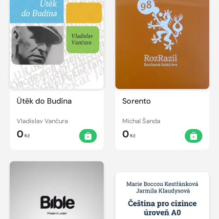
Útěk do Budína
Sorento
Vladislav Vančura
Michal Šanda
0
0
Kč
Kč