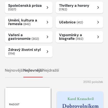
Společenská próza
Thrillery a horory
(1337)
(1762)
Umění, kultura a
Učebnice
(412)
řemesla
(842)
Vaření a
Vzpomínky a
gastronomie
biografie
(302)
(1192)
Zdravý životní styl
(1114)
Nejnovější
Nejlevnější
Nejdražší
35110 položek