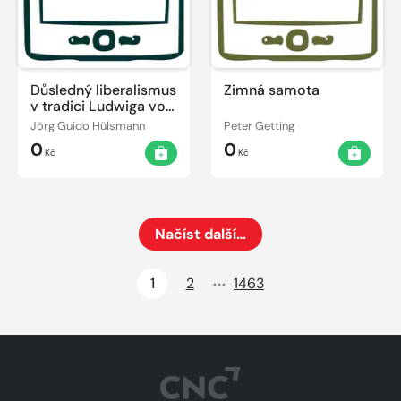
Důsledný liberalismus
Zimná samota
v tradici Ludwiga von
Misese
Jörg Guido Hülsmann
Peter Getting
0
0
Kč
Kč
Načíst další…
Načte dalších 24 položek na aktuální stránku
1
2
1463