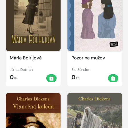
Mária Bolrijová
Pozor na mužov
Július Detrich
Elo Šándor
0
0
Kč
Kč