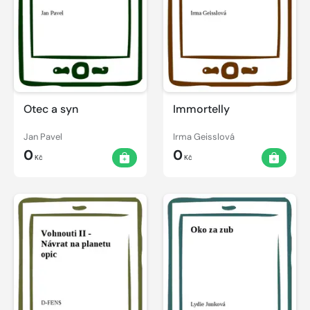
Otec a syn
Immortelly
Jan Pavel
Irma Geisslová
0
0
Kč
Kč