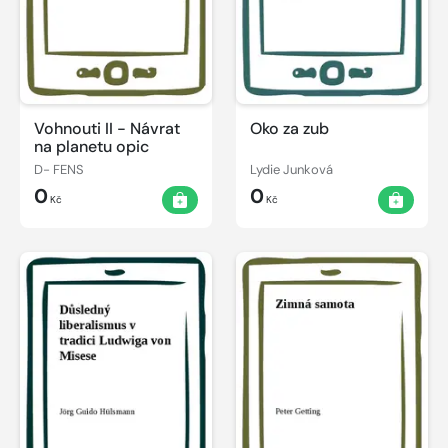
Vohnouti II - Návrat
Oko za zub
na planetu opic
D- FENS
Lydie Junková
0
0
Kč
Kč