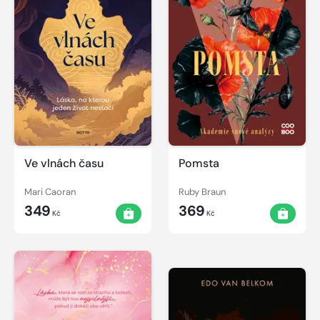
Ve vlnách času
Pomsta
Mari Caoran
Ruby Braun
349
369
Kč
Kč