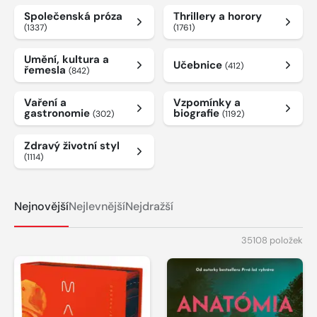
Společenská próza
Thrillery a horory
(1337)
(1761)
Umění, kultura a
Učebnice
(412)
řemesla
(842)
Vaření a
Vzpomínky a
gastronomie
biografie
(302)
(1192)
Zdravý životní styl
(1114)
Nejnovější
Nejlevnější
Nejdražší
35108 položek