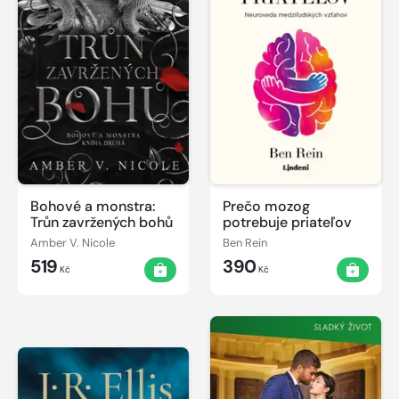
Bohové a monstra:
Prečo mozog
Trůn zavržených bohů
potrebuje priateľov
Amber V. Nicole
Ben Rein
519
390
Kč
Kč