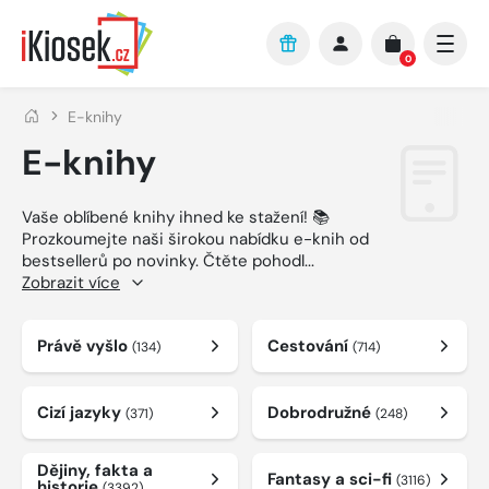
Přejít na hlavní obsah
0
E-knihy
E-knihy
Vaše oblíbené knihy ihned ke stažení! 📚
Prozkoumejte naši širokou nabídku e-knih od
bestsellerů po novinky. Čtěte pohodl
...
Zobrazit více
Právě vyšlo
Cestování
(134)
(714)
Cizí jazyky
Dobrodružné
(371)
(248)
Dějiny, fakta a
Fantasy a sci-fi
(3116)
historie
(3392)