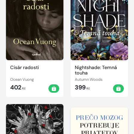
Cisár radosti
Nightshade: Temná
touha
Ocean Vuong
Autumn Woods
402
399
Kč
Kč