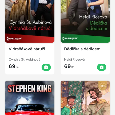
V drsňákově náruči
Dědička s dědicem
Cynthia St. Aubinová
Heidi Riceová
69
69
Kč
Kč