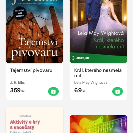
Tajemství pivovaru
Král, kterého nesměla
mít
J. R. Ellis
Lela May Wightová
359
69
Kč
Kč