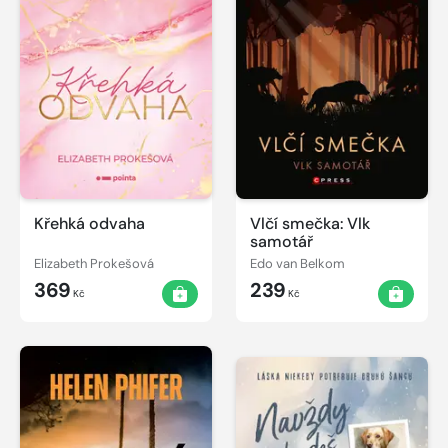
Křehká odvaha
Vlčí smečka: Vlk
samotář
Elizabeth Prokešová
Edo van Belkom
369
239
Kč
Kč