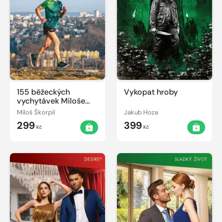
155 běžeckých
Vykopat hroby
vychytávek Miloše
Škorpila
Miloš Škorpil
Jakub Hoza
299
399
Kč
Kč