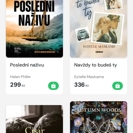
Poslední naživu
Navždy to budeš ty
Helen Phifer
Estelle Maskame
299
336
Kč
Kč