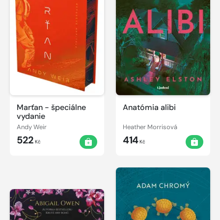
Marťan - špeciálne
Anatómia alibi
vydanie
Andy Weir
Heather Morrisová
522
414
Kč
Kč