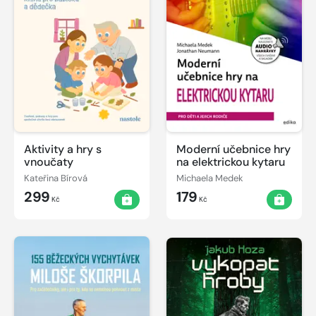
Aktivity a hry s
Moderní učebnice hry
vnoučaty
na elektrickou kytaru
Kateřina Bírová
Michaela Medek
299
179
Kč
Kč