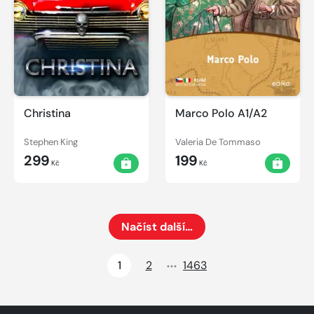
Christina
Marco Polo A1/A2
Stephen King
Valeria De Tommaso
299
199
Kč
Kč
Načíst další…
Načte dalších 24 položek na aktuální stránku
1
2
1463