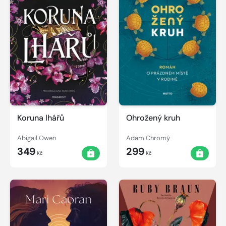
Koruna lhářů
Ohrožený kruh
Abigail Owen
Adam Chromý
349
299
Kč
Kč