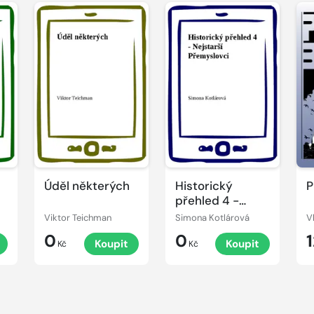
Úděl některých
Historický
P
přehled 4 -
Nejstarší
Viktor Teichman
Simona Kotlárová
V
Přemyslovci
0
0
Koupit
Koupit
Kč
Kč