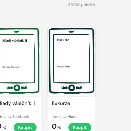
35106 položek
ladý válečník II
Exkurze
iroslav Žamboch
Jaroslav Hladil
0
0
Koupit
Koupit
Kč
Kč