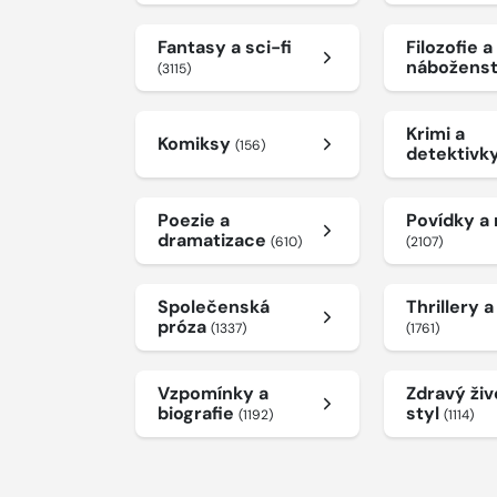
Fantasy a sci-fi
Filozofie a
nábožens
(3115)
Krimi a
Komiksy
(156)
detektivk
Poezie a
Povídky a
dramatizace
(610)
(2107)
Společenská
Thrillery 
próza
(1337)
(1761)
Vzpomínky a
Zdravý živ
biografie
styl
(1192)
(1114)