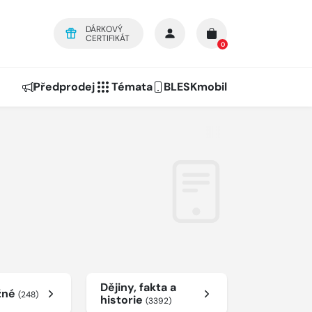
DÁRKOVÝ
CERTIFIKÁT
0
Předprodej
Témata
BLESKmobil
Dějiny, fakta a
žné
(248)
historie
(3392)