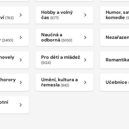
Hobby a volný
Humor, sat
tví
čas
komedie
(763)
(677)
(
Naučná a
Nezařaze
y
odborná
(2400)
(5053)
 novely
Pro děti a mládež
Romantik
(5124)
a horory
Umění, kultura a
Učebnice
řemesla
(842)
otní