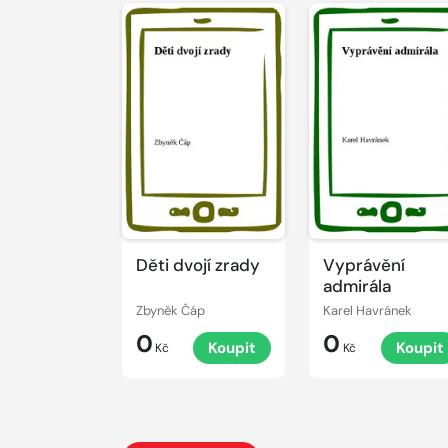
Děti dvojí zrady
Vyprávění
admirála
Zbyněk Čáp
Karel Havránek
0
0
Koupit
Koupit
Kč
Kč