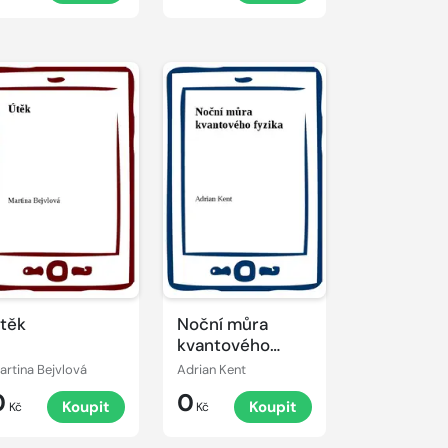
těk
Noční můra
kvantového
fyzika
artina Bejvlová
Adrian Kent
0
0
Koupit
Koupit
Kč
Kč