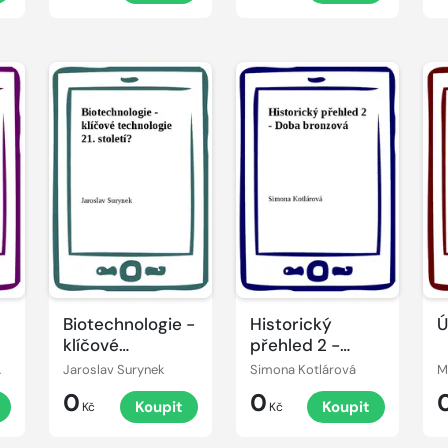
Biotechnologie -
Historický
Ú
klíčové
přehled 2 -
technologie 21.
Doba bronzová
mmové
Jaroslav Surynek
Simona Kotlárová
M
století?
0
0
Koupit
Koupit
Kč
Kč