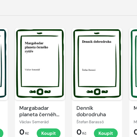
Margabadar
Denník
M
t
planeta černého
dobrodruha
rytíře
Václav Semerád
Štefan Barassó
M
0
0
Koupit
Koupit
Kč
Kč