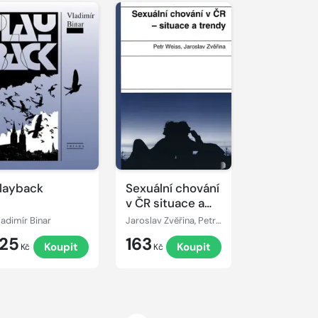
layback
Sexuální chování
v ČR situace a
trendy
ladimír Binar
Jaroslav Zvěřina, Petr Weiss
125
163
Koupit
Koupit
Kč
Kč