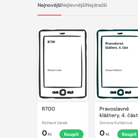
Nejnovější
Nejlevnější
Nejdražší
R700
Pravoslavné
kláštery, 4. čás
Richard Vanek
Simona Kotlárová
0
0
Koupit
Koupit
Kč
Kč