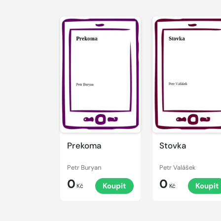
Prekoma
Stovka
Petr Buryan
Petr Valášek
0
0
Koupit
Koupit
Kč
Kč