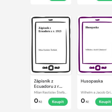
Zápisník z
Husopaska
Ecuadoru z r.
1913
Milan Rastislav Štefánik
Wilhelm a Jacob Gri
0
0
Koupit
Koupit
Kč
Kč