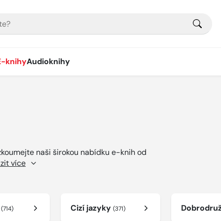
E-knihy
Audioknihy
ozkoumejte naši širokou nabídku e-knih od
zit více
í
Cizí jazyky
Dobrodru
(714)
(371)