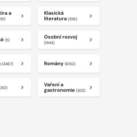
ira a
Klasická
literatura
981)
(356)
Osobní rozvoj
né
(5)
(1943)
a
Romány
(3467)
(6152)
Vaření a
(412)
gastronomie
(302)