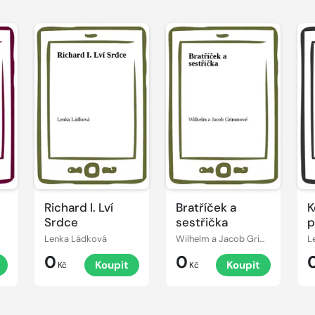
Richard I. Lví
Bratříček a
K
Srdce
sestřička
p
s
Lenka Ládková
Wilhelm a Jacob Grimmové
L
0
0
Koupit
Koupit
Kč
Kč