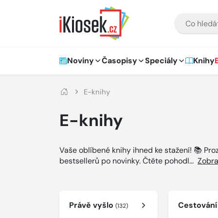
Přejít na hlavní obsah
VYHLEDÁVÁNÍ
Hlavní navigace
Noviny
Časopisy
Speciály
Knihy
E-knihy
E-knihy
Vaše oblíbené knihy ihned ke stažení! 📚 Pr
bestsellerů po novinky. Čtěte pohodl
...
Zobra
Právě vyšlo
Cestován
(132)