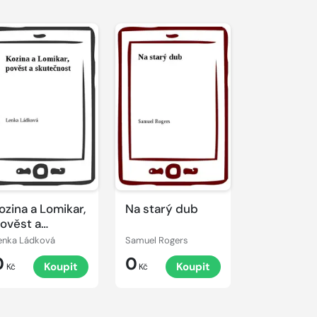
ozina a Lomikar,
Na starý dub
ověst a
kutečnost
enka Ládková
Samuel Rogers
0
0
Koupit
Koupit
Kč
Kč