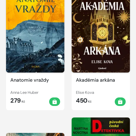
Anatomie vraždy
Akadémia arkána
Anna Lee Huber
Elise Kova
279
450
Kč
Kč