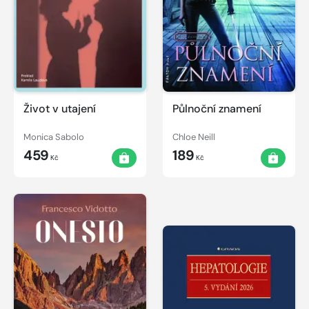
Život v utajení
Půlnoční znamení
Monica Sabolo
Chloe Neill
459
189
Kč
Kč