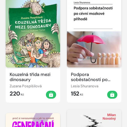
Kouzelná třída mezi
Podpora
dinosaury
soběstačnosti po
cévní mozkové
Zuzana Pospíšilová
Lesia Shuranova
příhodě
220
152
Kč
Kč