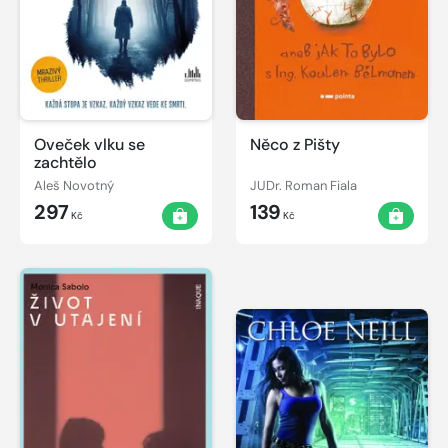
Oveček vlku se
Něco z Pišty
zachtělo
Aleš Novotný
JUDr. Roman Fiala
297
139
Kč
Kč