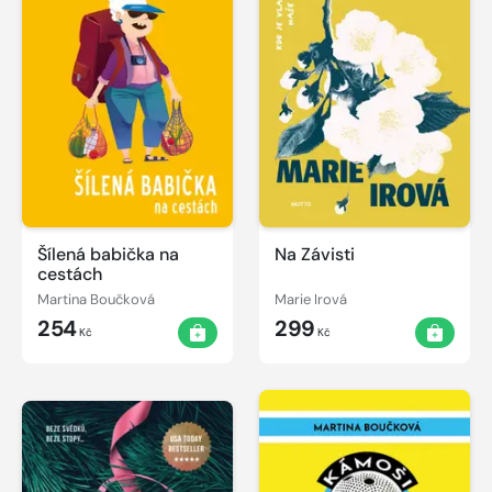
Šílená babička na
Na Závisti
cestách
Martina Boučková
Marie Irová
254
299
Kč
Kč