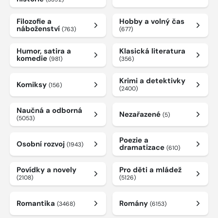
Filozofie a
Hobby a volný čas
náboženství
(763)
(677)
Humor, satira a
Klasická literatura
komedie
(981)
(356)
Krimi a detektivky
Komiksy
(156)
(2400)
Naučná a odborná
Nezařazené
(5)
(5053)
Poezie a
Osobní rozvoj
(1943)
dramatizace
(610)
Povídky a novely
Pro děti a mládež
(2108)
(5126)
Romantika
Romány
(3468)
(6153)