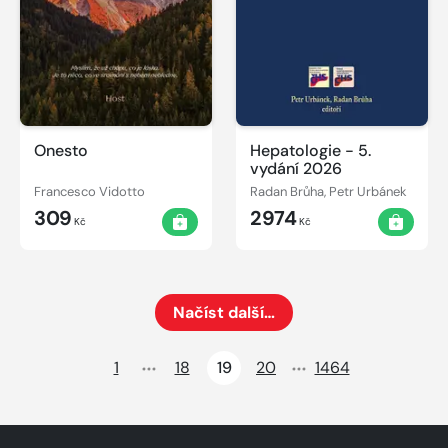
Onesto
Hepatologie - 5.
vydání 2026
Francesco Vidotto
Radan Brůha, Petr Urbánek
309
2974
Kč
Kč
Načíst další…
Načte dalších 24 položek na aktuální stránku
1
18
19
20
1464