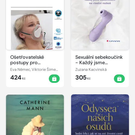
Ošetřovatelské
Sexuální sebekoučink
postupy pro
- Každý jsme
zdravotnické
odborníkem na
Eva Němec, Viktorie Šimečková
Zuzana Kacvinská
záchranáře III
vlastní rozkoš
424
305
Kč
Kč