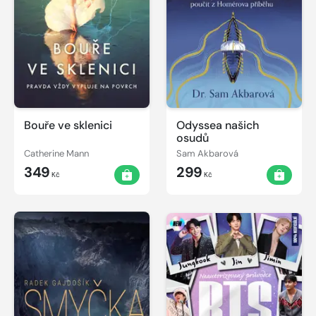
Bouře ve sklenici
Odyssea našich
osudů
Catherine Mann
Sam Akbarová
349
299
Kč
Kč