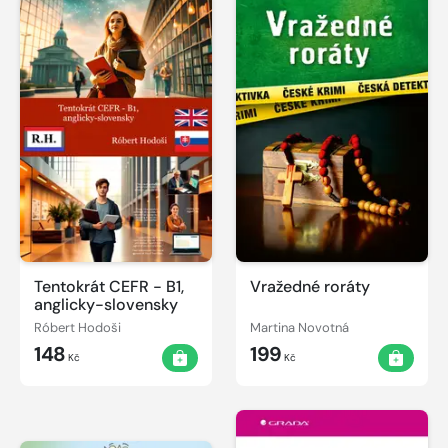
Tentokrát CEFR - B1,
Vražedné roráty
anglicky-slovensky
Róbert Hodoši
Martina Novotná
148
199
Kč
Kč