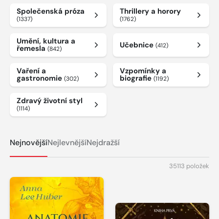
Společenská próza
Thrillery a horory
(1337)
(1762)
Umění, kultura a
Učebnice
(412)
řemesla
(842)
Vaření a
Vzpomínky a
gastronomie
biografie
(302)
(1192)
Zdravý životní styl
(1114)
Nejnovější
Nejlevnější
Nejdražší
35113 položek