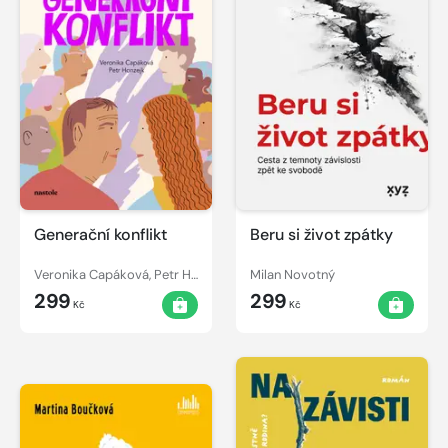
Generační konflikt
Beru si život zpátky
Veronika Capáková, Petr Honzejk
Milan Novotný
299
299
Kč
Kč