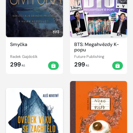
Smyčka
BTS: Megahvězdy K-
popu
Radek Gajdošík
Future Publishing
299
299
Kč
Kč