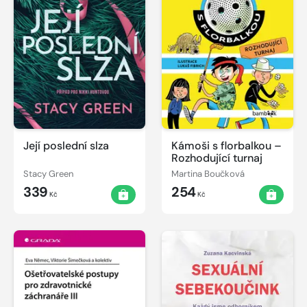
Její poslední slza
Kámoši s florbalkou –
Rozhodující turnaj
Stacy Green
Martina Boučková
339
254
Kč
Kč