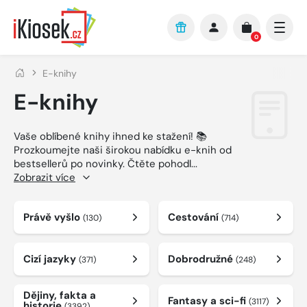
Přejít na hlavní obsah
0
E-knihy
E-knihy
Vaše oblíbené knihy ihned ke stažení! 📚
Prozkoumejte naši širokou nabídku e-knih od
bestsellerů po novinky. Čtěte pohodl
...
Zobrazit více
Právě vyšlo
Cestování
(130)
(714)
Cizí jazyky
Dobrodružné
(371)
(248)
Dějiny, fakta a
Fantasy a sci-fi
(3117)
historie
(3392)