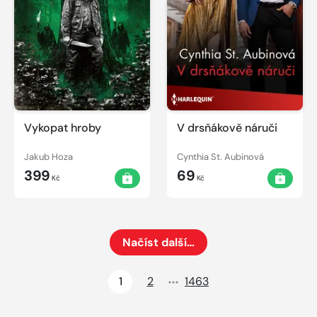
Vykopat hroby
V drsňákově náruči
Jakub Hoza
Cynthia St. Aubinová
399
69
Kč
Kč
Načíst další…
Načte dalších 24 položek na aktuální stránku
1
2
1463