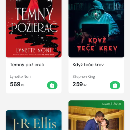
Temný požierač
Když teče krev
Lynette Noni
Stephen King
569
259
Kč
Kč