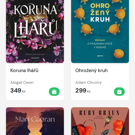
Koruna lhářů
Ohrožený kruh
Abigail Owen
Adam Chromý
349
299
Kč
Kč