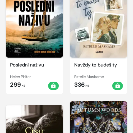
Poslední naživu
Navždy to budeš ty
Helen Phifer
Estelle Maskame
299
336
Kč
Kč