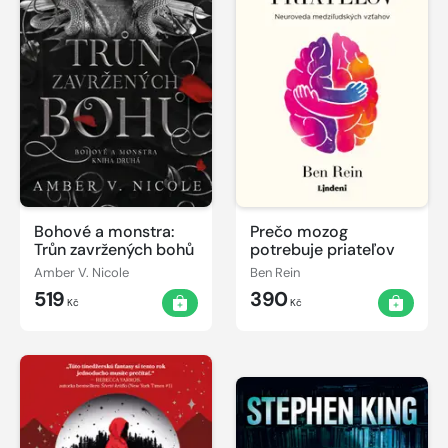
Bohové a monstra:
Prečo mozog
Trůn zavržených bohů
potrebuje priateľov
Amber V. Nicole
Ben Rein
519
390
Kč
Kč