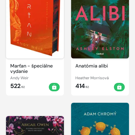
Marťan - špeciálne
Anatómia alibi
vydanie
Andy Weir
Heather Morrisová
522
414
Kč
Kč