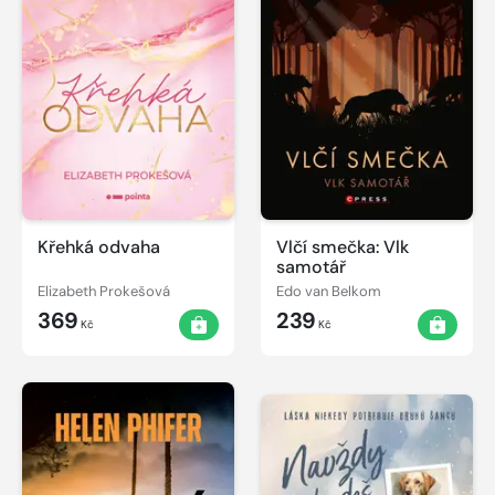
Křehká odvaha
Vlčí smečka: Vlk
samotář
Elizabeth Prokešová
Edo van Belkom
369
239
Kč
Kč