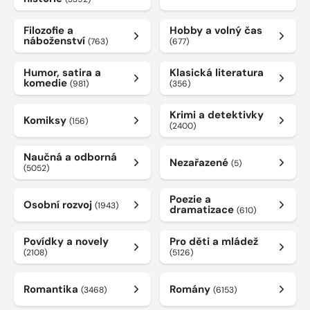
Filozofie a
Hobby a volný čas
náboženství
(763)
(677)
Humor, satira a
Klasická literatura
komedie
(981)
(356)
Krimi a detektivky
Komiksy
(156)
(2400)
Naučná a odborná
Nezařazené
(5)
(5052)
Poezie a
Osobní rozvoj
(1943)
dramatizace
(610)
Povídky a novely
Pro děti a mládež
(2108)
(5126)
Romantika
Romány
(3468)
(6153)