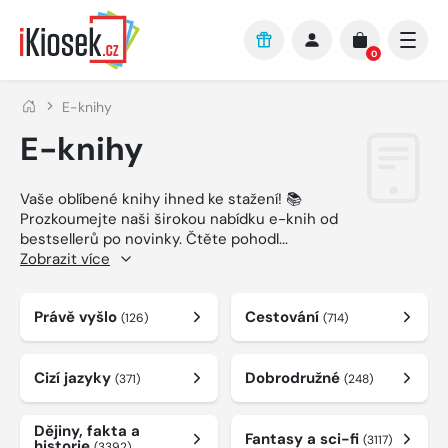
Přejít na hlavní obsah
0
E-knihy
E-knihy
Vaše oblíbené knihy ihned ke stažení! 📚
Prozkoumejte naši širokou nabídku e-knih od
bestsellerů po novinky. Čtěte pohodl
...
Zobrazit více
Právě vyšlo
Cestování
(126)
(714)
Cizí jazyky
Dobrodružné
(371)
(248)
Dějiny, fakta a
Fantasy a sci-fi
(3117)
historie
(3392)