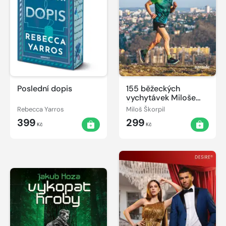
Poslední dopis
155 běžeckých
vychytávek Miloše
Škorpila
Rebecca Yarros
Miloš Škorpil
399
299
Kč
Kč