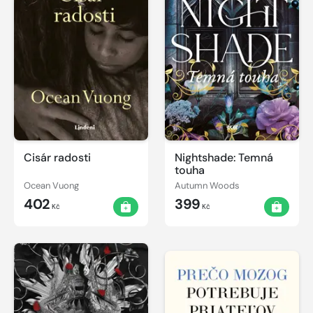
Cisár radosti
Nightshade: Temná
touha
Ocean Vuong
Autumn Woods
402
399
Kč
Kč