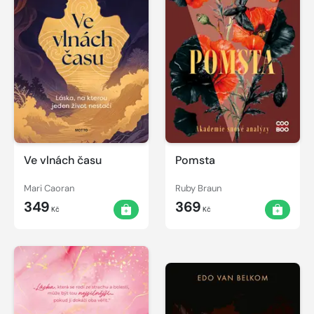
Ve vlnách času
Pomsta
Mari Caoran
Ruby Braun
349
369
Kč
Kč