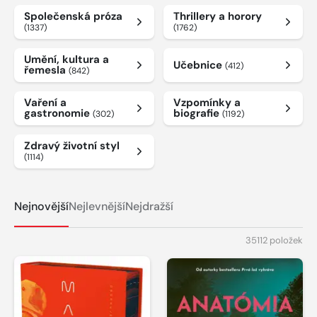
Společenská próza
Thrillery a horory
(1337)
(1762)
Umění, kultura a
Učebnice
(412)
řemesla
(842)
Vaření a
Vzpomínky a
gastronomie
biografie
(302)
(1192)
Zdravý životní styl
(1114)
Nejnovější
Nejlevnější
Nejdražší
35112 položek