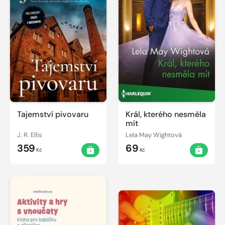
Tajemství pivovaru
Král, kterého nesměla
mít
J. R. Ellis
Lela May Wightová
359
69
Kč
Kč