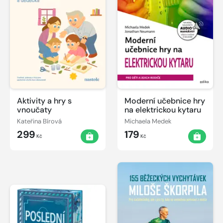
Aktivity a hry s
Moderní učebnice hry
vnoučaty
na elektrickou kytaru
Kateřina Bírová
Michaela Medek
299
179
Kč
Kč