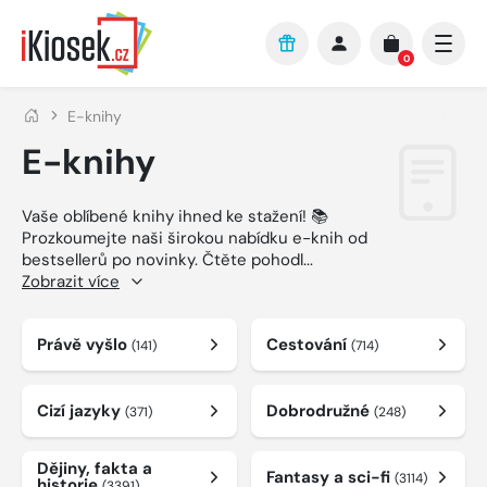
Přejít na hlavní obsah
0
E-knihy
E-knihy
Vaše oblíbené knihy ihned ke stažení! 📚
Prozkoumejte naši širokou nabídku e-knih od
bestsellerů po novinky. Čtěte pohodl
...
Zobrazit více
Právě vyšlo
Cestování
(141)
(714)
Cizí jazyky
Dobrodružné
(371)
(248)
Dějiny, fakta a
Fantasy a sci-fi
(3114)
historie
(3391)