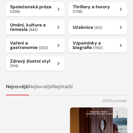
Společenská próza
Thrillery a horory
(1338)
(1758)
Umění, kultura a
Učebnice
(412)
řemesla
(842)
Vaření a
Vzpomínky a
gastronomie
biografie
(302)
(1192)
Zdravý životní styl
(1114)
Nejnovější
Nejlevnější
Nejdražší
35101 položek