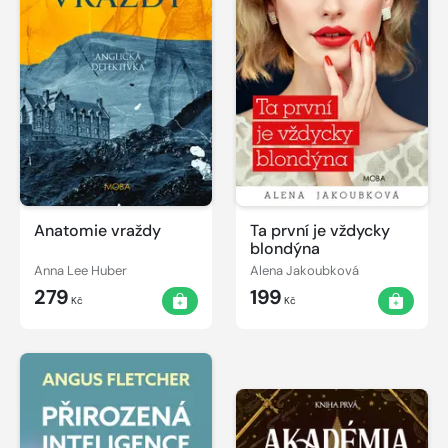
Anatomie vraždy
Ta první je vždycky
blondýna
Anna Lee Huber
Alena Jakoubková
279
199
Kč
Kč