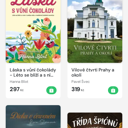
Láska s vůní čokolády
Vilové čtvrti Prahy a
- Léto se blíží a s ním
okolí
i svatba roku v
Hanna Blixt
Pavel Švec
malebné švédské
297
319
vesničce
Kč
Kč