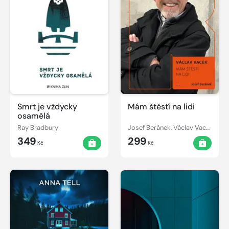
Smrt je vždycky
Mám štěstí na lidi
osamělá
Ray Bradbury
Josef Beránek, Václav Vacek
349
299
Kč
Kč