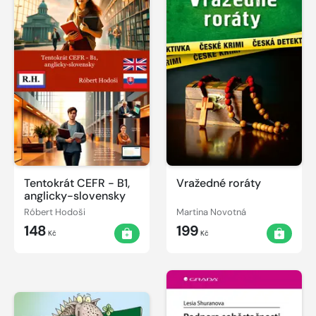
Tentokrát CEFR - B1,
Vražedné roráty
anglicky-slovensky
Róbert Hodoši
Martina Novotná
148
199
Kč
Kč