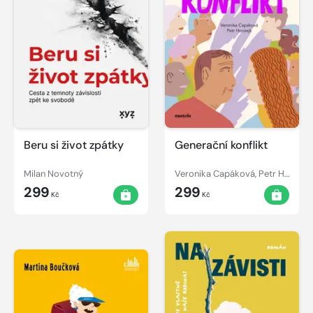
Beru si život zpátky
Generační konflikt
Milan Novotný
Veronika Capáková, Petr Honzejk
299
299
Kč
Kč