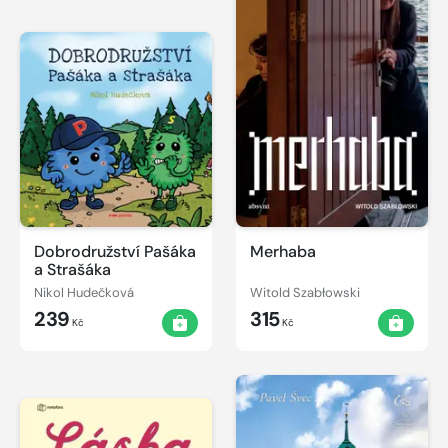
Dobrodružství Pašáka
Merhaba
a Strašáka
Nikol Hudečková
Witold Szabłowski
239
315
Kč
Kč