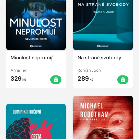
Minulost nepromíjí
Na straně svobody
Anna Tell
Roman Joch
329
289
Kč
Kč