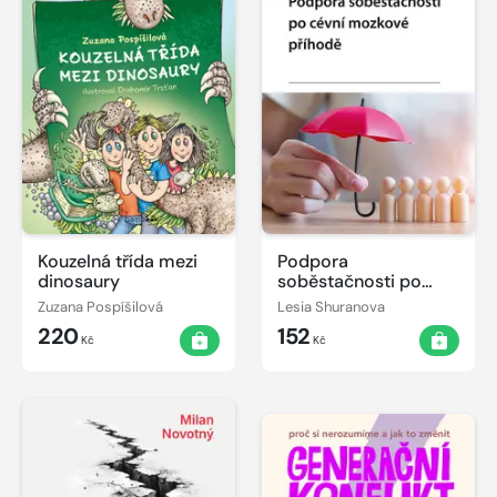
Kouzelná třída mezi
Podpora
dinosaury
soběstačnosti po
cévní mozkové
Zuzana Pospíšilová
Lesia Shuranova
příhodě
220
152
Kč
Kč