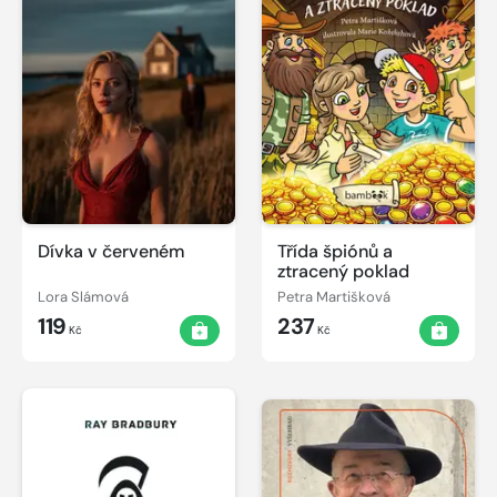
Dívka v červeném
Třída špiónů a
ztracený poklad
Lora Slámová
Petra Martišková
119
237
Kč
Kč