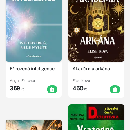
Přirozená inteligence
Akadémia arkána
Angus Fletcher
Elise Kova
359
450
Kč
Kč