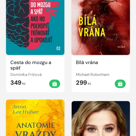
Cesta do mozgu a
Bílá vrána
späť
Dominika Fričová
Michael Robotham
349
299
Kč
Kč