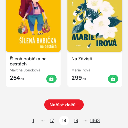
Šílená babička na
Na Závisti
cestách
Martina Boučková
Marie Irová
254
299
Kč
Kč
Načíst další…
Načte dalších 24 položek na aktuální stránku
1
17
18
19
1463