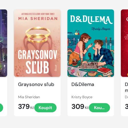
Graysonov sľub
D&Dilema
D
m
Mia Sheridan
Kristy Boyce
D
379
309
Koupit
Koupit
Kč
Kč