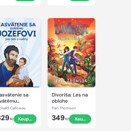
asvätenie sa
Divoríša: Les na
vätému
oblohe
ozefovi pre deti
onald Calloway
Pari Thomson
 rodiny
329
349
Koupit
Koupit
Kč
Kč