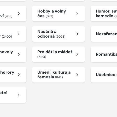
Hobby a volný
Humor, sat
tví
čas
komedie
(763)
(677)
(
Naučná a
Nezařaze
y
odborná
(2400)
(5053)
 novely
Pro děti a mládež
Romantik
(5124)
a horory
Umění, kultura a
Učebnice
řemesla
(842)
otní