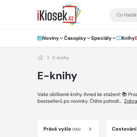
Přejít na hlavní obsah
VYHLEDÁVÁNÍ
Hlavní navigace
Noviny
Časopisy
Speciály
Knihy
E-knihy
E-knihy
Vaše oblíbené knihy ihned ke stažení! 📚 Pr
bestsellerů po novinky. Čtěte pohodl
...
Zobra
Právě vyšlo
Cestován
(134)