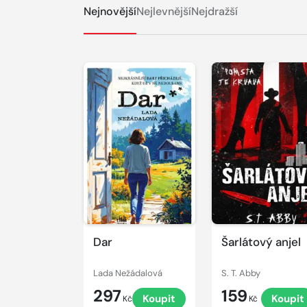
Nejnovější
Nejlevnější
Nejdražší
Dar
Šarlátový anjel
Lada Nežádalová
S. T. Abby
297
159
Koupit
Koupit
Kč
Kč