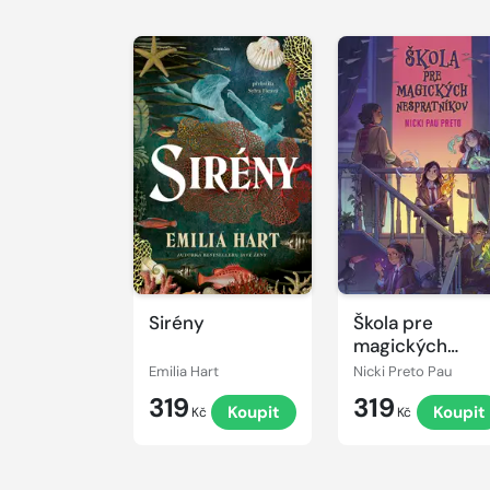
Sirény
Škola pre
magických
nespratníkov
Emilia Hart
Nicki Preto Pau
319
319
Koupit
Koupit
Kč
Kč