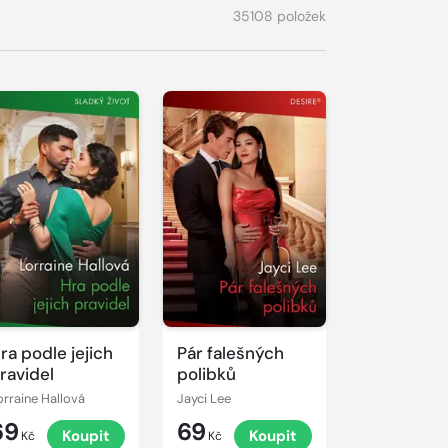
35108 položek
ra podle jejich
Pár falešných
ravidel
polibků
orraine Hallová
Jayci Lee
69
69
Koupit
Koupit
Kč
Kč