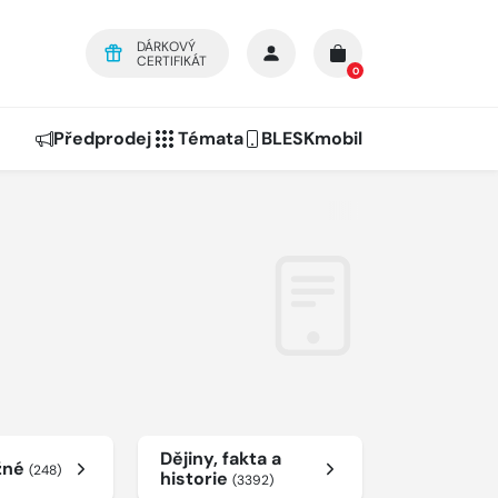
DÁRKOVÝ
CERTIFIKÁT
0
Předprodej
Témata
BLESKmobil
Dějiny, fakta a
žné
(248)
historie
(3392)