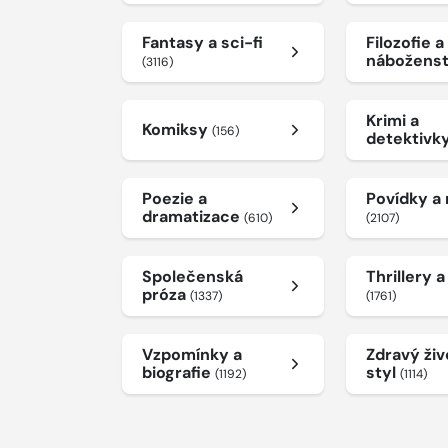
Fantasy a sci-fi
Filozofie a
nábožens
(3116)
Krimi a
Komiksy
(156)
detektivk
Poezie a
Povídky a
dramatizace
(610)
(2107)
Společenská
Thrillery 
próza
(1337)
(1761)
Vzpomínky a
Zdravý živ
biografie
styl
(1192)
(1114)