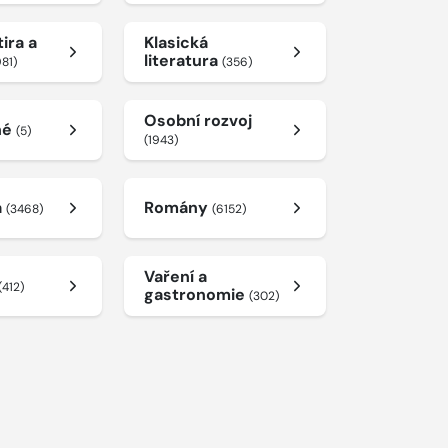
ira a
Klasická
literatura
981)
(356)
Osobní rozvoj
né
(5)
(1943)
a
Romány
(3468)
(6152)
Vaření a
(412)
gastronomie
(302)