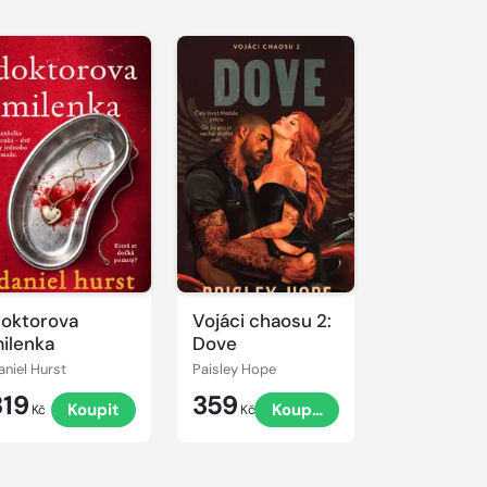
oktorova
Vojáci chaosu 2:
ilenka
Dove
aniel Hurst
Paisley Hope
319
359
Koupit
Koupit
Kč
Kč