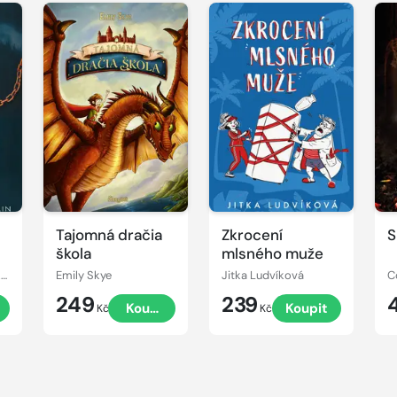
Tajomná dračia
Zkrocení
S
škola
mlsného muže
Madeline Claire Franklin
Emily Skye
Jitka Ludvíková
C
249
239
Koupit
Koupit
Kč
Kč