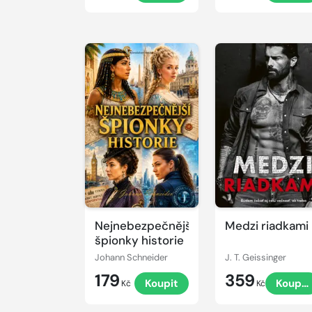
Nejnebezpečnější
Medzi riadkami
špionky historie
Johann Schneider
J. T. Geissinger
179
359
Koupit
Koupit
Kč
Kč