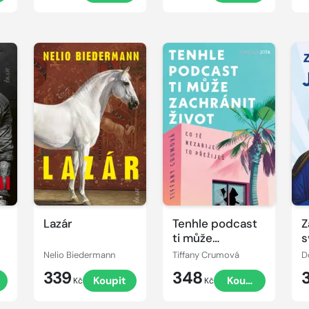
Lazár
Tenhle podcast
Z
ti může
s
zachránit život
J
Nelio Biedermann
Tiffany Crumová
D
a
339
348
Koupit
Koupit
Kč
Kč