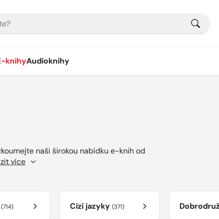
E-knihy
Audioknihy
ozkoumejte naši širokou nabídku e-knih od
zit více
í
Cizí jazyky
Dobrodru
(714)
(371)