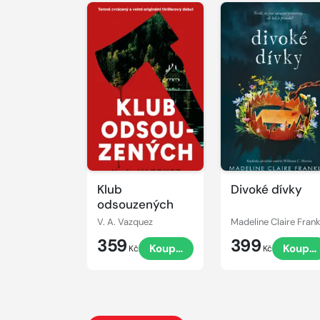
Klub
Divoké dívky
odsouzených
V. A. Vazquez
359
399
Koupit
Koupit
Kč
Kč