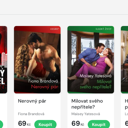
Nerovný pár
Milovat svého
H
nepřítele?
p
Fiona Brandová
Maisey Yatesová
L
69
69
Koupit
Koupit
Kč
Kč