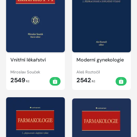
Vnitřní lékařství
Moderní gynekologie
Miroslav Souček
Aleš Roztočil
2549
2542
Kč
Kč