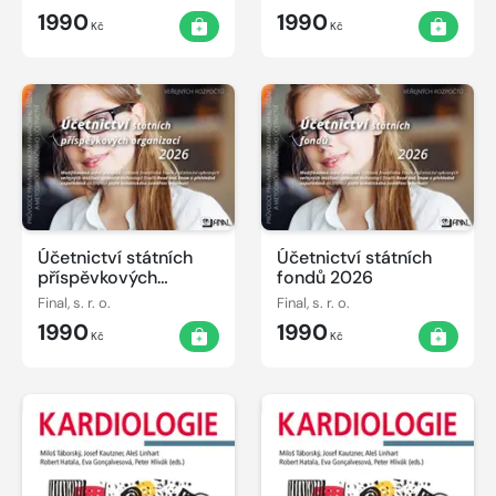
1990
1990
Kč
Kč
Účetnictví státních
Účetnictví státních
příspěvkových
fondů 2026
organizací 2026
Final, s. r. o.
Final, s. r. o.
1990
1990
Kč
Kč