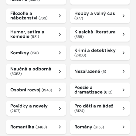
Filozofie a
Hobby a volný čas
náboženství
(763)
(677)
Humor, satira a
Klasická literatura
komedie
(981)
(356)
Krimi a detektivky
Komiksy
(156)
(2400)
Naučná a odborná
Nezařazené
(5)
(5053)
Poezie a
Osobní rozvoj
(1943)
dramatizace
(610)
Povídky a novely
Pro děti a mládež
(2107)
(5124)
Romantika
Romány
(3468)
(6153)