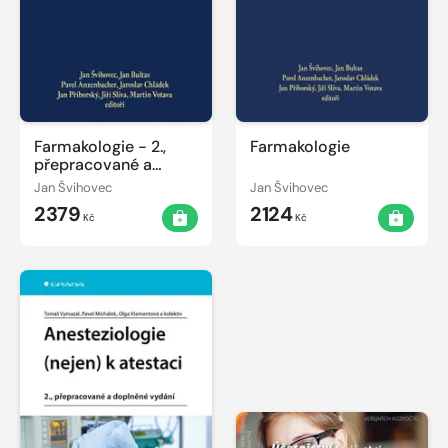
Farmakologie - 2.,
Farmakologie
přepracované a
doplněné vydání
Jan Švihovec
Jan Švihovec
2379
2124
Kč
Kč