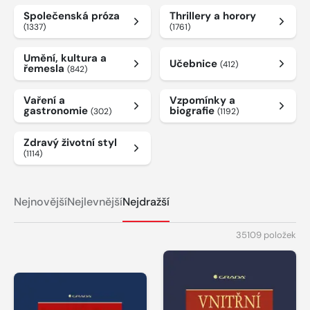
Společenská próza
Thrillery a horory
(1337)
(1761)
Umění, kultura a
Učebnice
(412)
řemesla
(842)
Vaření a
Vzpomínky a
gastronomie
biografie
(302)
(1192)
Zdravý životní styl
(1114)
Nejnovější
Nejlevnější
Nejdražší
35109 položek