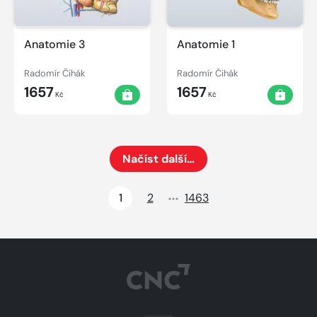
Anatomie 3
Anatomie 1
Radomír Čihák
Radomír Čihák
1657
1657
Kč
Kč
Načíst další…
Načte dalších 24 položek na aktuální stránku
1
2
1463