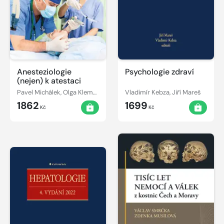
Anesteziologie
Psychologie zdraví
(nejen) k atestaci
Pavel Michálek, Olga Klementová, Tomáš Vymazal
Vladimír Kebza, Jiří Mareš
1862
1699
Kč
Kč