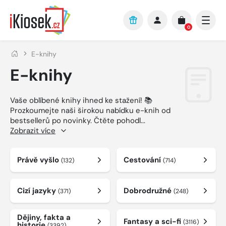
Přejít na hlavní obsah
0
E-knihy
E-knihy
Vaše oblíbené knihy ihned ke stažení! 📚
Prozkoumejte naši širokou nabídku e-knih od
bestsellerů po novinky. Čtěte pohodl
...
Zobrazit více
Právě vyšlo
Cestování
(132)
(714)
Cizí jazyky
Dobrodružné
(371)
(248)
Dějiny, fakta a
Fantasy a sci-fi
(3116)
historie
(3392)