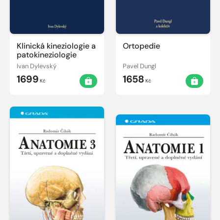
Klinická kineziologie a
Ortopedie
patokineziologie
Ivan Dylevský
Pavel Dungl
1699
1658
Kč
Kč