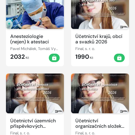
Anesteziologie
Účetnictví krajů, obcí
(nejen) k atestaci
a svazků 2026
Pavel Michálek, Tomáš Vymazal, Olga Klementová
Final, s. r. o.
2032
1990
Kč
Kč
Účetnictví územních
Účetnictví
příspěvkových
organizačních složek
organizací 2026
státu 2026
Final, s. r. o.
Final, s. r. o.