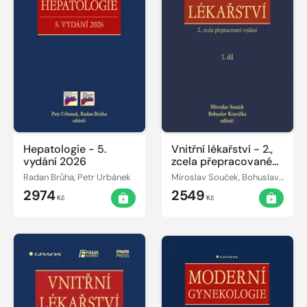
Hepatologie - 5.
Vnitřní lékařství - 2.,
vydání 2026
zcela přepracované
vydání
Radan Brůha, Petr Urbánek
Miroslav Souček, Bohuslav Kianička
2974
2549
Kč
Kč