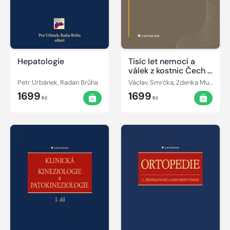
Hepatologie
Tisíc let nemocí a
válek z kostnic Čech a
Moravy
Petr Urbánek, Radan Brůha
Václav Smrčka, Zdenka Musilová
1699
1699
Kč
Kč