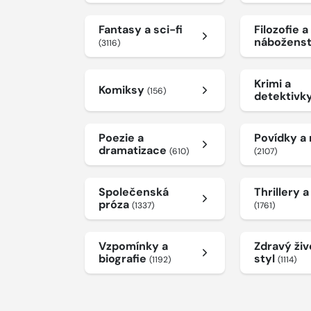
Fantasy a sci-fi
Filozofie a
nábožens
(3116)
Krimi a
Komiksy
(156)
detektivk
Poezie a
Povídky a
dramatizace
(610)
(2107)
Společenská
Thrillery 
próza
(1337)
(1761)
Vzpomínky a
Zdravý živ
biografie
styl
(1192)
(1114)