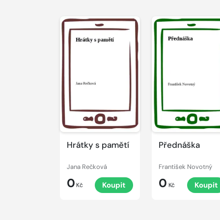
Hrátky s pamětí
Přednáška
Jana Rečková
František Novotný
0
0
Koupit
Koupit
Kč
Kč