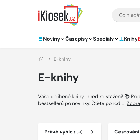
Přejít na hlavní obsah
VYHLEDÁVÁNÍ
Hlavní navigace
Noviny
Časopisy
Speciály
Knihy
E-knihy
E-knihy
Vaše oblíbené knihy ihned ke stažení! 📚 Pr
bestsellerů po novinky. Čtěte pohodl
...
Zobra
Právě vyšlo
Cestován
(134)