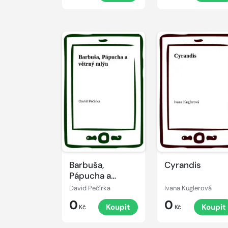
Barbuša,
Cyrandis
Pápucha a
větrný mlýn
David Pečírka
Ivana Kuglerová
0
0
Koupit
Koupit
Kč
Kč