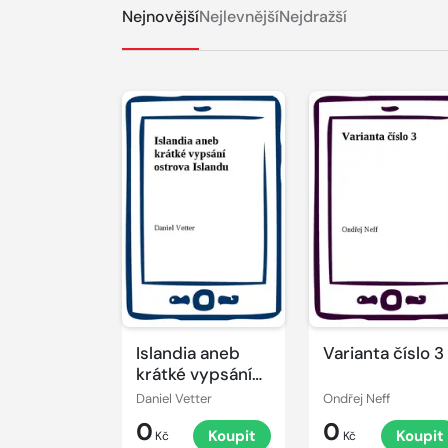
Nejnovější
Nejlevnější
Nejdražší
Islandia aneb
Varianta číslo 3
krátké vypsání
ostrova Islandu
Daniel Vetter
Ondřej Neff
0
0
Koupit
Koupit
Kč
Kč