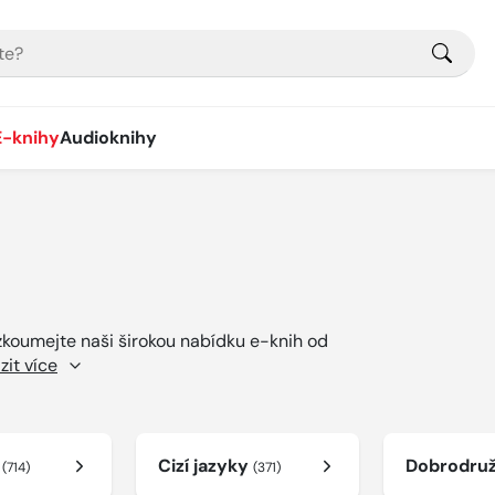
E-knihy
Audioknihy
ozkoumejte naši širokou nabídku e-knih od
zit více
í
Cizí jazyky
Dobrodru
(714)
(371)