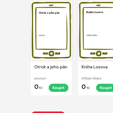
Otrok a jeho pán
Kniha Losova
anonym
William Blake
0
0
Koupit
Koupit
Kč
Kč