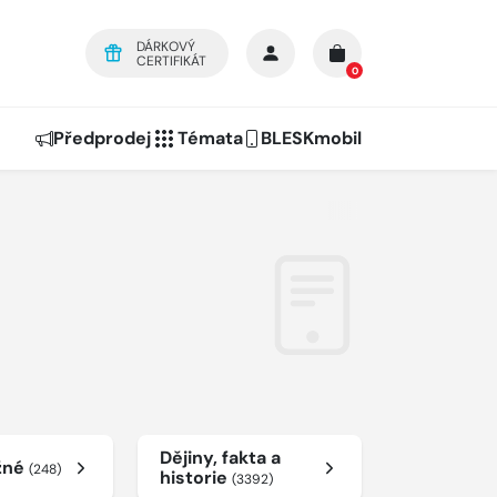
DÁRKOVÝ
CERTIFIKÁT
0
Předprodej
Témata
BLESKmobil
Dějiny, fakta a
žné
(248)
historie
(3392)