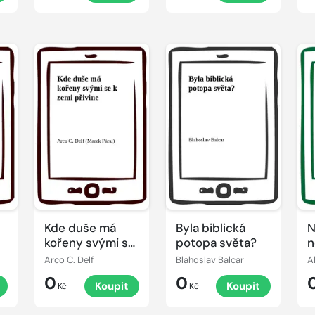
Kde duše má
Byla biblická
N
kořeny svými se
potopa světa?
n
k zemi přivine
Arco C. Delf
Blahoslav Balcar
A
0
0
Koupit
Koupit
Kč
Kč