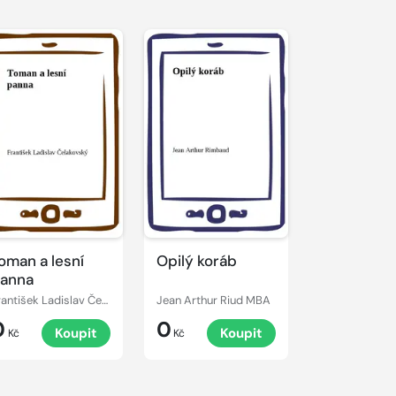
oman a lesní
Opilý koráb
anna
František Ladislav Čelakovský
Jean Arthur Riud MBA
0
0
Koupit
Koupit
Kč
Kč