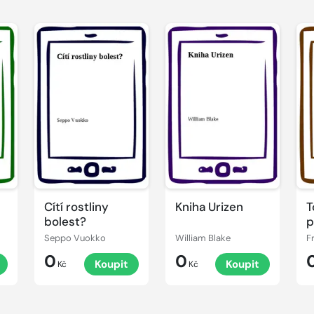
Cítí rostliny
Kniha Urizen
T
bolest?
p
Seppo Vuokko
William Blake
0
0
Koupit
Koupit
Kč
Kč