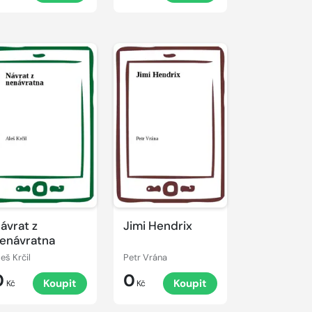
ávrat z
Jimi Hendrix
enávratna
leš Krčil
Petr Vrána
0
0
Koupit
Koupit
Kč
Kč