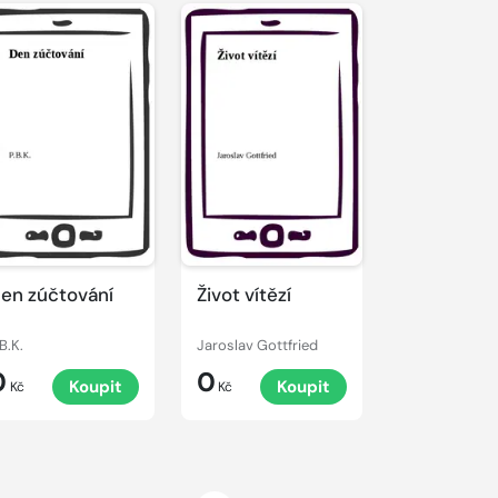
en zúčtování
Život vítězí
B.K.
Jaroslav Gottfried
0
0
Koupit
Koupit
Kč
Kč