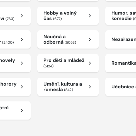
Hobby a volný
Humor, sat
tví
čas
komedie
(763)
(677)
(
Naučná a
Nezařaze
y
odborná
(2400)
(5053)
 novely
Pro děti a mládež
Romantik
(5124)
a horory
Umění, kultura a
Učebnice
řemesla
(842)
otní