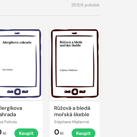
35109 položek
lergikova
Růžová a bledá
ahrada
mořská škeble
ea Peltola
Stéphane Mallarmé
0
0
Koupit
Koupit
Kč
Kč