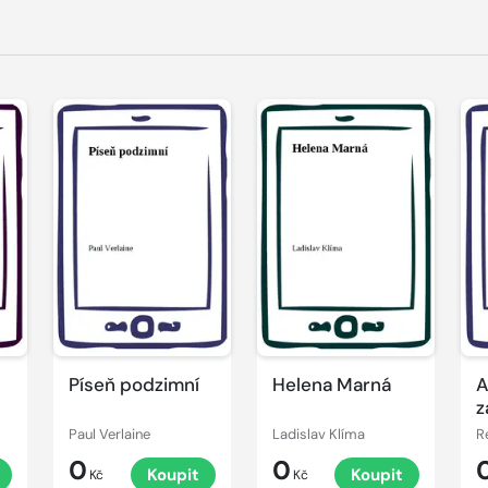
Píseň podzimní
Helena Marná
A
z
Paul Verlaine
Ladislav Klíma
R
0
0
Koupit
Koupit
Kč
Kč