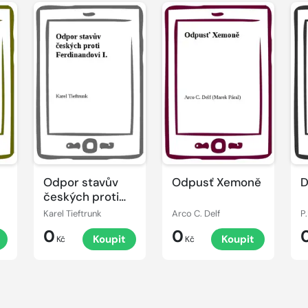
Odpor stavův
Odpusť Xemoně
D
českých proti
Ferdinandovi I.
Karel Tieftrunk
Arco C. Delf
P.
0
0
Koupit
Koupit
Kč
Kč