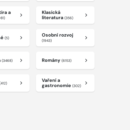
ira a
Klasická
literatura
981)
(356)
Osobní rozvoj
né
(5)
(1943)
a
Romány
(3468)
(6153)
Vaření a
(412)
gastronomie
(302)