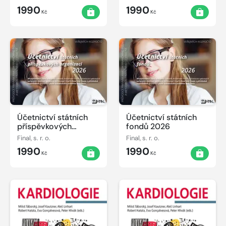
1990
1990
Kč
Kč
Účetnictví státních
Účetnictví státních
příspěvkových
fondů 2026
organizací 2026
Final, s. r. o.
Final, s. r. o.
1990
1990
Kč
Kč