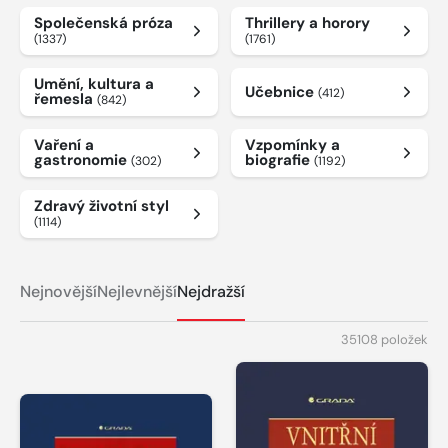
Společenská próza
Thrillery a horory
(1337)
(1761)
Umění, kultura a
Učebnice
(412)
řemesla
(842)
Vaření a
Vzpomínky a
gastronomie
biografie
(302)
(1192)
Zdravý životní styl
(1114)
Nejnovější
Nejlevnější
Nejdražší
35108 položek