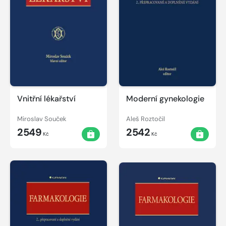
Vnitřní lékařství
Moderní gynekologie
Miroslav Souček
Aleš Roztočil
2549
2542
Kč
Kč