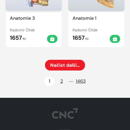
Anatomie 3
Anatomie 1
Radomír Čihák
Radomír Čihák
1657
1657
Kč
Kč
Načíst další…
Načte dalších 24 položek na aktuální stránku
1
2
1463