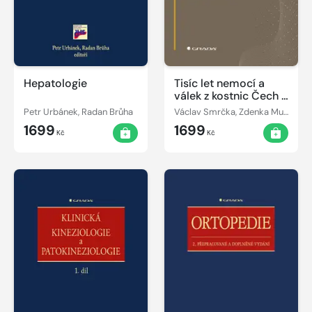
Hepatologie
Tisíc let nemocí a
válek z kostnic Čech a
Moravy
Petr Urbánek, Radan Brůha
Václav Smrčka, Zdenka Musilová
1699
1699
Kč
Kč