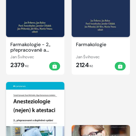
Farmakologie - 2.,
Farmakologie
přepracované a
doplněné vydání
Jan Švihovec
Jan Švihovec
2379
2124
Kč
Kč