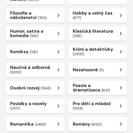
Filozofie a
Hobby a volný čas
náboženství
(763)
(677)
Humor, satira a
Klasická literatura
komedie
(981)
(356)
Krimi a detektivky
Komiksy
(156)
(2400)
Naučná a odborná
Nezařazené
(5)
(5053)
Poezie a
Osobní rozvoj
(1943)
dramatizace
(610)
Povídky a novely
Pro děti a mládež
(2107)
(5124)
Romantika
Romány
(3468)
(6152)