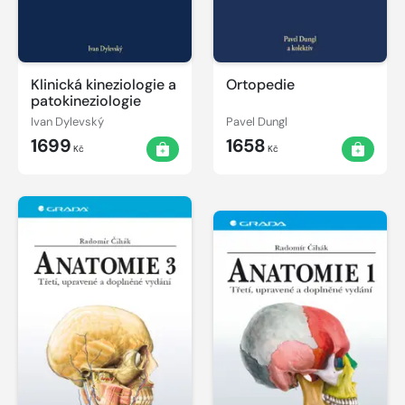
Klinická kineziologie a
Ortopedie
patokineziologie
Ivan Dylevský
Pavel Dungl
1699
1658
Kč
Kč