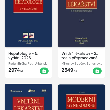
Hepatologie - 5.
Vnitřní lékařství - 2.,
vydání 2026
zcela přepracované
vydání
Radan Brůha, Petr Urbánek
Miroslav Souček, Bohuslav Kianička
2974
2549
Kč
Kč