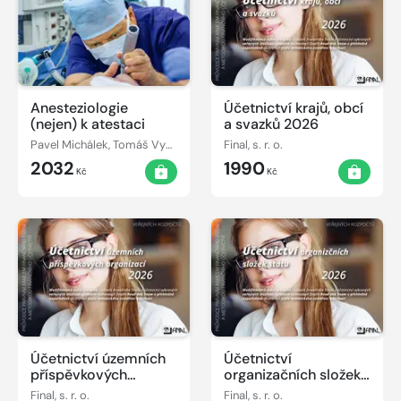
Anesteziologie
Účetnictví krajů, obcí
(nejen) k atestaci
a svazků 2026
Pavel Michálek, Tomáš Vymazal, Olga Klementová
Final, s. r. o.
2032
1990
Kč
Kč
Účetnictví územních
Účetnictví
příspěvkových
organizačních složek
organizací 2026
státu 2026
Final, s. r. o.
Final, s. r. o.