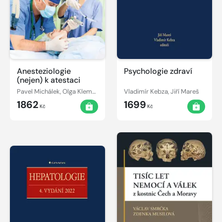
Anesteziologie
Psychologie zdraví
(nejen) k atestaci
Pavel Michálek, Olga Klementová, Tomáš Vymazal
Vladimír Kebza, Jiří Mareš
1862
1699
Kč
Kč