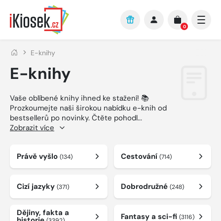
Přejít na hlavní obsah
0
E-knihy
E-knihy
Vaše oblíbené knihy ihned ke stažení! 📚
Prozkoumejte naši širokou nabídku e-knih od
bestsellerů po novinky. Čtěte pohodl
...
Zobrazit více
Právě vyšlo
Cestování
(134)
(714)
Cizí jazyky
Dobrodružné
(371)
(248)
Dějiny, fakta a
Fantasy a sci-fi
(3116)
historie
(3392)