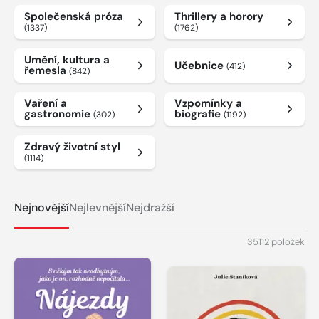
Společenská próza
Thrillery a horory
(1337)
(1762)
Umění, kultura a
Učebnice
(412)
řemesla
(842)
Vaření a
Vzpomínky a
gastronomie
biografie
(302)
(1192)
Zdravý životní styl
(1114)
Nejnovější
Nejlevnější
Nejdražší
35112 položek