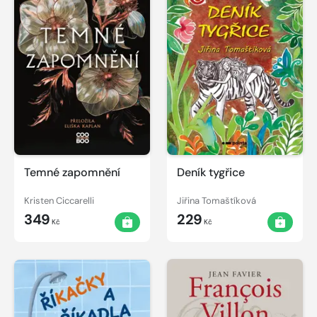
Temné zapomnění
Deník tygřice
Kristen Ciccarelli
Jiřina Tomaštíková
349
229
Kč
Kč