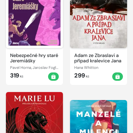
Nebezpečné hry staré
Adam ze Zbraslavi a
Jeremiášky
případ kralevice Jana
Pavel Horna, Jaroslav Foglar
Hana Whitton
319
299
Kč
Kč