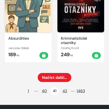
Absurdities
Kriminalistické
otazníky
Jaroslav Bálek
Ondřej Krotil
189
249
Kč
Kč
Načíst další…
Načte dalších 24 položek na aktuální stránku
1
40
41
42
1463