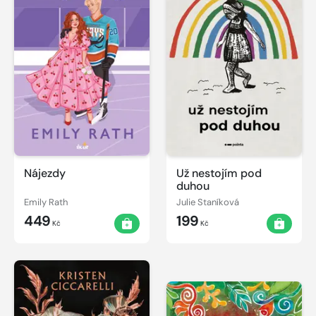
Nájezdy
Už nestojím pod
duhou
Emily Rath
Julie Staníková
449
199
Kč
Kč