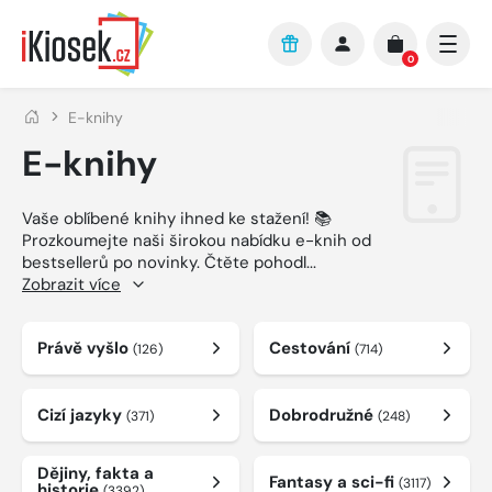
Přejít na hlavní obsah
0
E-knihy
E-knihy
Vaše oblíbené knihy ihned ke stažení! 📚
Prozkoumejte naši širokou nabídku e-knih od
bestsellerů po novinky. Čtěte pohodl
...
Zobrazit více
Právě vyšlo
Cestování
(126)
(714)
Cizí jazyky
Dobrodružné
(371)
(248)
Dějiny, fakta a
Fantasy a sci-fi
(3117)
historie
(3392)