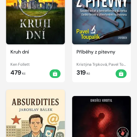
Kruh dní
Příběhy z pitevny
Ken Follett
Kristýna Trpková, Pavel Toupalík
479
319
Kč
Kč