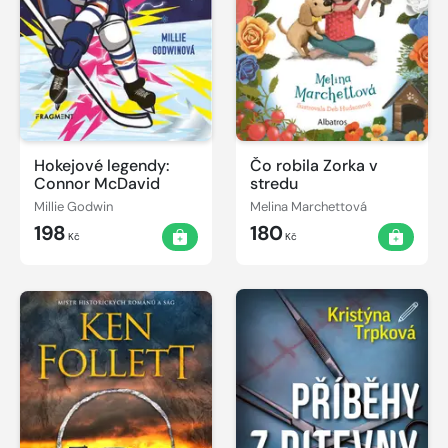
Hokejové legendy:
Čo robila Zorka v
Connor McDavid
stredu
Millie Godwin
Melina Marchettová
198
180
Kč
Kč