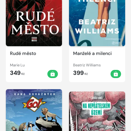
Rudé město
Manželé a milenci
Marie Lu
Beatriz Williams
349
399
Kč
Kč