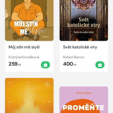
Můj stín mě slyší
Svět katolické víry
Kristýna Koryťáková
Robert Barron
259
400
Kč
Kč