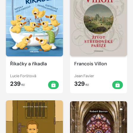
Říkačky a říkadla
Francois Villon
Lucie Forštová
Jean Favier
239
329
Kč
Kč