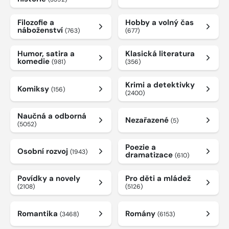
Filozofie a
Hobby a volný čas
náboženství
(763)
(677)
Humor, satira a
Klasická literatura
komedie
(981)
(356)
Krimi a detektivky
Komiksy
(156)
(2400)
Naučná a odborná
Nezařazené
(5)
(5052)
Poezie a
Osobní rozvoj
(1943)
dramatizace
(610)
Povídky a novely
Pro děti a mládež
(2108)
(5126)
Romantika
Romány
(3468)
(6153)