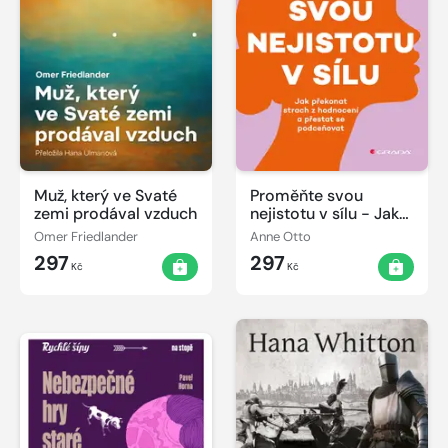
Muž, který ve Svaté
Proměňte svou
zemi prodával vzduch
nejistotu v sílu - Jak
překonat strach z
Omer Friedlander
Anne Otto
hodnocení a přestat
297
297
se podceňovat
Kč
Kč