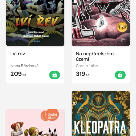
Lví řev
Na nepřátelském
území
Ivona Březinová
Carole Lobel
209
319
Kč
Kč