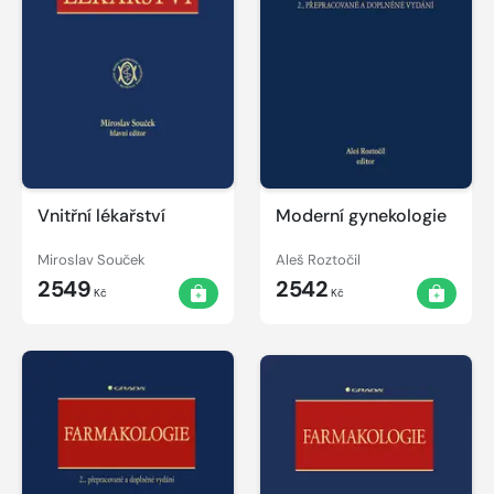
Vnitřní lékařství
Moderní gynekologie
Miroslav Souček
Aleš Roztočil
2549
2542
Kč
Kč