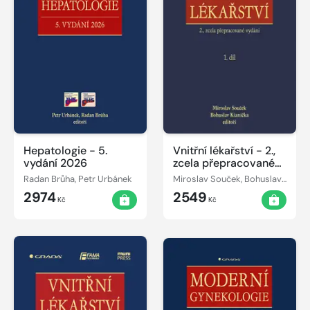
Hepatologie - 5.
Vnitřní lékařství - 2.,
vydání 2026
zcela přepracované
vydání
Radan Brůha, Petr Urbánek
Miroslav Souček, Bohuslav Kianička
2974
2549
Kč
Kč