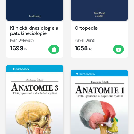
Klinická kineziologie a
Ortopedie
patokineziologie
Ivan Dylevský
Pavel Dungl
1699
1658
Kč
Kč