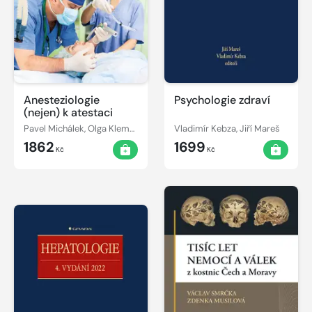
Anesteziologie
Psychologie zdraví
(nejen) k atestaci
Pavel Michálek, Olga Klementová, Tomáš Vymazal
Vladimír Kebza, Jiří Mareš
1862
1699
Kč
Kč