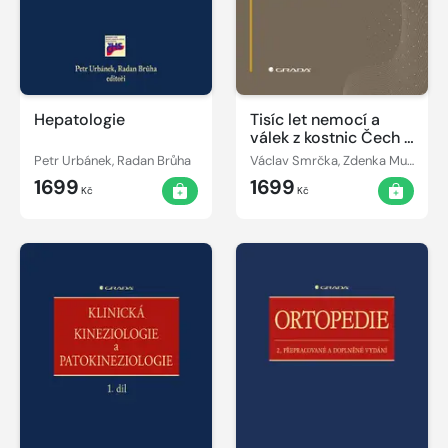
Hepatologie
Tisíc let nemocí a
válek z kostnic Čech a
Moravy
Petr Urbánek, Radan Brůha
Václav Smrčka, Zdenka Musilová
1699
1699
Kč
Kč