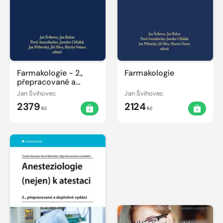
Farmakologie - 2.,
Farmakologie
přepracované a
doplněné vydání
Jan Švihovec
Jan Švihovec
2379
2124
Kč
Kč