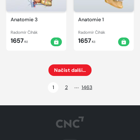
Anatomie 3
Anatomie 1
Radomír Čihák
Radomír Čihák
1657
1657
Kč
Kč
Načíst další…
Načte dalších 24 položek na aktuální stránku
1
2
1463