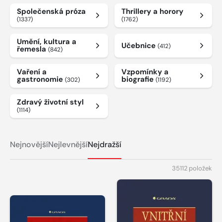
Společenská próza
Thrillery a horory
(1337)
(1762)
Umění, kultura a
Učebnice
(412)
řemesla
(842)
Vaření a
Vzpomínky a
gastronomie
biografie
(302)
(1192)
Zdravý životní styl
(1114)
Nejnovější
Nejlevnější
Nejdražší
35112 položek