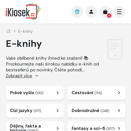
Přejít na hlavní obsah
0
E-knihy
E-knihy
Vaše oblíbené knihy ihned ke stažení! 📚
Prozkoumejte naši širokou nabídku e-knih od
bestsellerů po novinky. Čtěte pohodl
...
Zobrazit více
Právě vyšlo
Cestování
(130)
(714)
Cizí jazyky
Dobrodružné
(371)
(248)
Dějiny, fakta a
Fantasy a sci-fi
(3117)
historie
(3392)