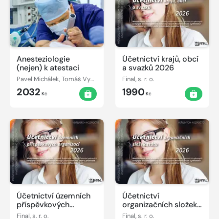
Anesteziologie
Účetnictví krajů, obcí
(nejen) k atestaci
a svazků 2026
Pavel Michálek, Tomáš Vymazal, Olga Klementová
Final, s. r. o.
2032
1990
Kč
Kč
Účetnictví územních
Účetnictví
příspěvkových
organizačních složek
organizací 2026
státu 2026
Final, s. r. o.
Final, s. r. o.