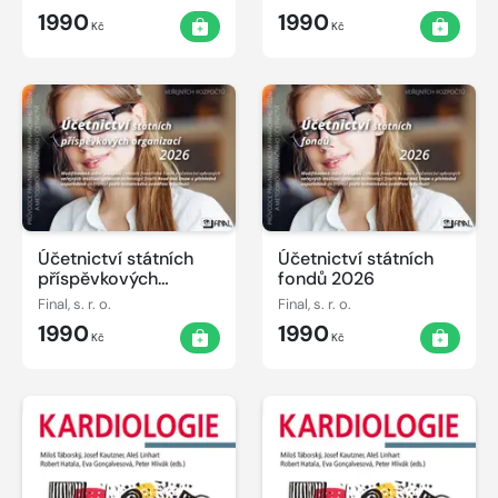
1990
1990
Kč
Kč
Účetnictví státních
Účetnictví státních
příspěvkových
fondů 2026
organizací 2026
Final, s. r. o.
Final, s. r. o.
1990
1990
Kč
Kč