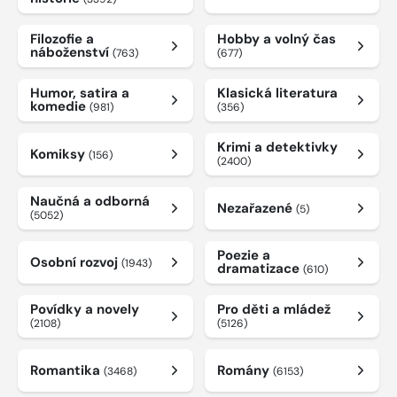
Filozofie a
Hobby a volný čas
náboženství
(763)
(677)
Humor, satira a
Klasická literatura
komedie
(981)
(356)
Krimi a detektivky
Komiksy
(156)
(2400)
Naučná a odborná
Nezařazené
(5)
(5052)
Poezie a
Osobní rozvoj
(1943)
dramatizace
(610)
Povídky a novely
Pro děti a mládež
(2108)
(5126)
Romantika
Romány
(3468)
(6153)