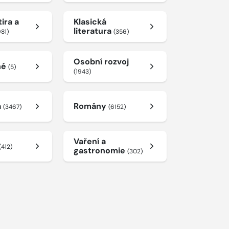
ira a
Klasická
literatura
981)
(356)
Osobní rozvoj
né
(5)
(1943)
a
Romány
(3467)
(6152)
Vaření a
(412)
gastronomie
(302)