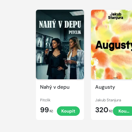
Nahý v depu
Augusty
Pitclik
Jakub Stanjura
99
320
Koupit
Koupi
Kč
Kč