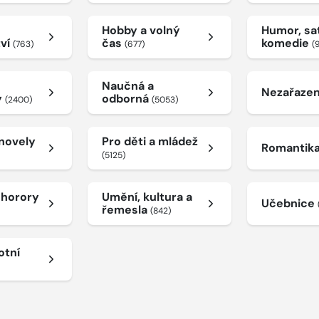
Hobby a volný
Humor, sat
tví
čas
komedie
(763)
(677)
(
Naučná a
Nezařaze
y
odborná
(2400)
(5053)
 novely
Pro děti a mládež
Romantik
(5125)
a horory
Umění, kultura a
Učebnice
řemesla
(842)
otní