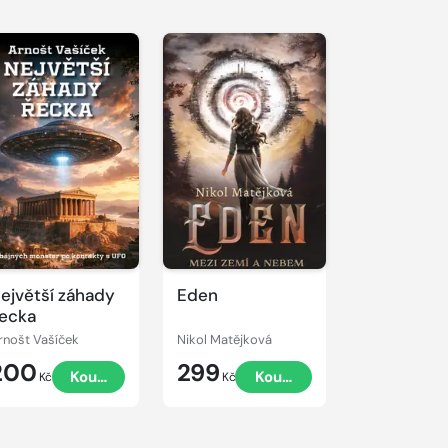
ejvětší záhady
Eden
ecka
rnošt Vašíček
Nikol Matějková
200
299
Koupit
Koupit
Kč
Kč