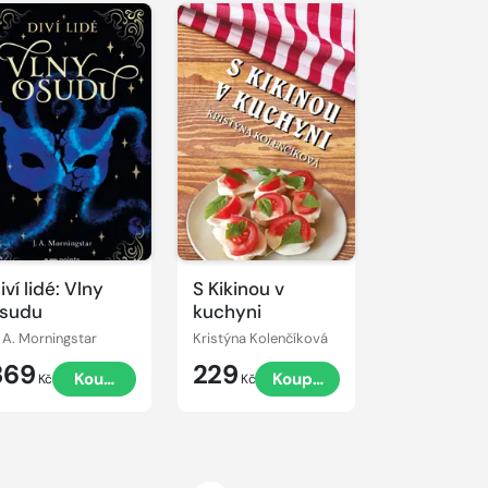
iví lidé: Vlny
S Kikinou v
sudu
kuchyni
. A. Morningstar
Kristýna Kolenčíková
369
229
Koupit
Koupit
Kč
Kč