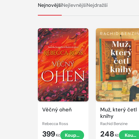
Nejnovější
Nejlevnější
Nejdražší
Věčný oheň
Muž, který četl
knihy
Rebecca Ross
Rachid Benzine
399
248
Koupit
Koupi
Kč
Kč