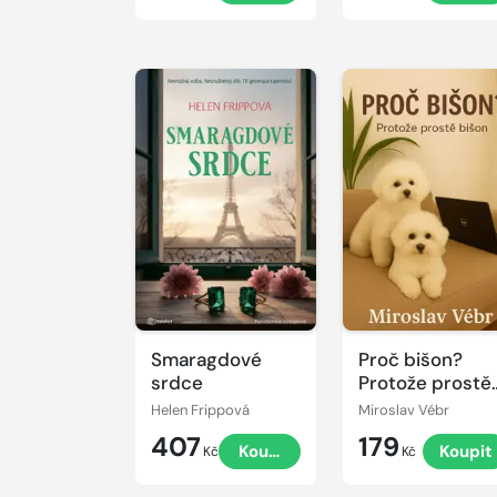
Smaragdové
Proč bišon?
srdce
Protože prostě
bišon
Helen Frippová
Miroslav Vébr
407
179
Koupit
Koupit
Kč
Kč