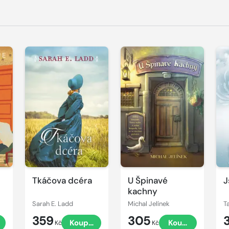
Tkáčova dcéra
U Špinavé
J
kachny
Sarah E. Ladd
Michal Jelínek
T
359
305
t
Koupit
Koupit
Kč
Kč