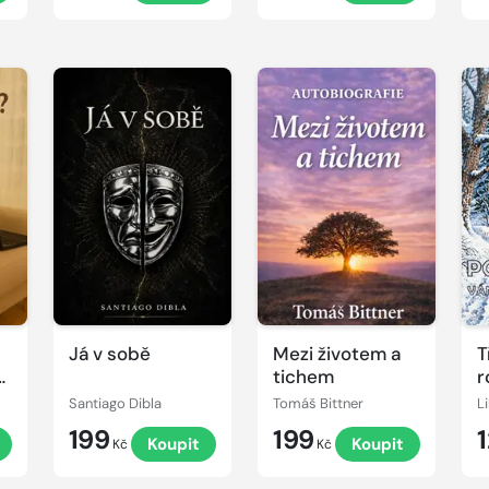
Já v sobě
Mezi životem a
T
tichem
r
r
Santiago Dibla
Tomáš Bittner
L
199
199
Koupit
Koupit
Kč
Kč