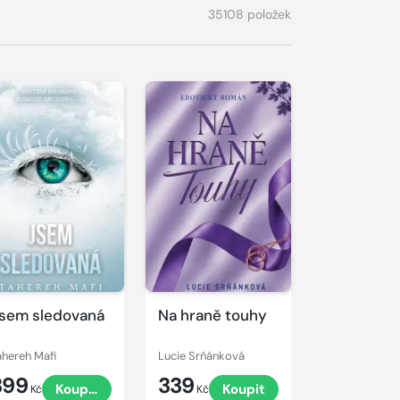
35108 položek
sem sledovaná
Na hraně touhy
ahereh Mafi
Lucie Srňánková
399
339
Koupit
Koupit
Kč
Kč