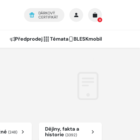
DÁRKOVÝ
CERTIFIKÁT
0
Předprodej
Témata
BLESKmobil
Dějiny, fakta a
žné
(248)
historie
(3392)