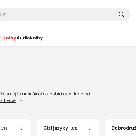
E-knihy
Audioknihy
ozkoumejte naši širokou nabídku e-knih od
zit více
í
Cizí jazyky
Dobrodru
(714)
(371)