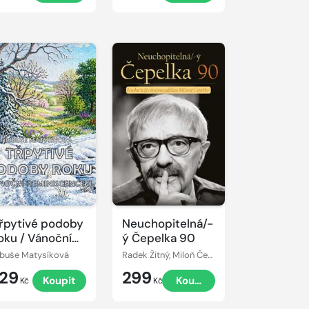
řpytivé podoby
Neuchopitelná/-
oku / Vánoční
ý Čepelka 90
eminiscence II
ibuše Matysíková
Radek Žitný, Miloň Čepelka
129
299
Koupit
Koupit
Kč
Kč