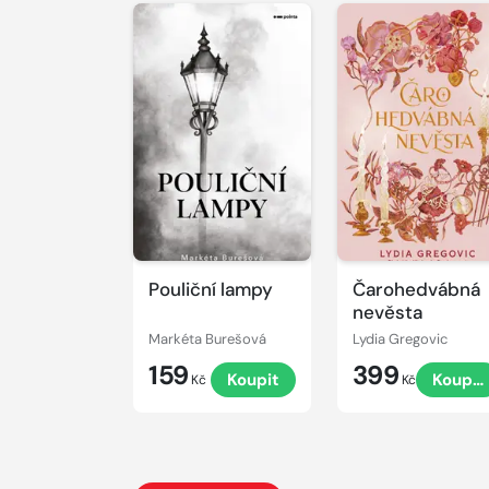
Pouliční lampy
Čarohedvábná
nevěsta
Markéta Burešová
Lydia Gregovic
159
399
Koupit
Koupit
Kč
Kč