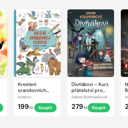
Kreslení
Divňákovi – Kurz
N
srandovních
přátelství pro
Ř
zvířátek
začátečníky
kolektiv
Sabine Bohlmannová
A
199
279
t
Koupit
Koupit
Kč
Kč