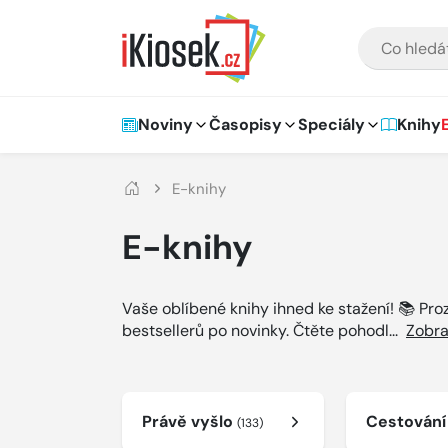
Přejít na hlavní obsah
VYHLEDÁVÁNÍ
Hlavní navigace
Noviny
Časopisy
Speciály
Knihy
E-knihy
E-knihy
Vaše oblíbené knihy ihned ke stažení! 📚 Pr
bestsellerů po novinky. Čtěte pohodl
...
Zobra
Právě vyšlo
Cestován
(133)