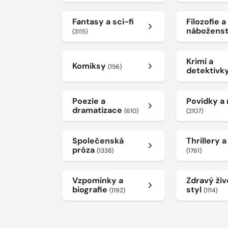
Fantasy a sci-fi
Filozofie a
nábožens
(3115)
Krimi a
Komiksy
(156)
detektivk
Poezie a
Povídky a
dramatizace
(610)
(2107)
Společenská
Thrillery 
próza
(1338)
(1761)
Vzpomínky a
Zdravý živ
biografie
styl
(1192)
(1114)