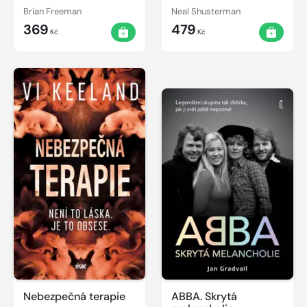
Brian Freeman
Neal Shusterman
369
479
Kč
Kč
Nebezpečná terapie
ABBA. Skrytá