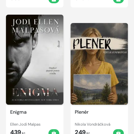
Enigma
Plenér
Ellen Jodi Malpas
Nikola Vondráčková
439
249
Kč
Kč