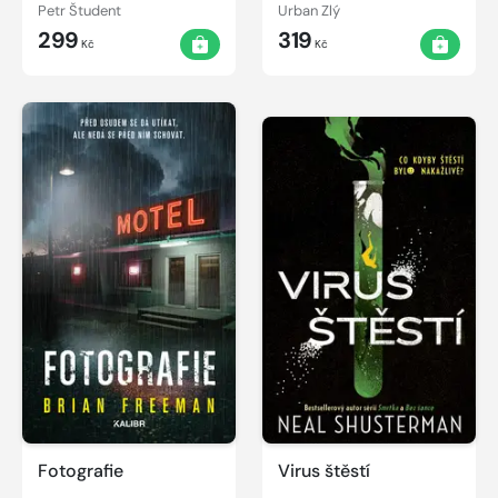
Petr Študent
Urban Zlý
299
319
Kč
Kč
Fotografie
Virus štěstí