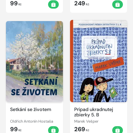
99
249
Kč
Kč
Setkání se životem
Prípad ukradnutej
zbierky 5. B
Oldřich Antonín Hostaša
Marek Vešper
99
269
Kč
Kč