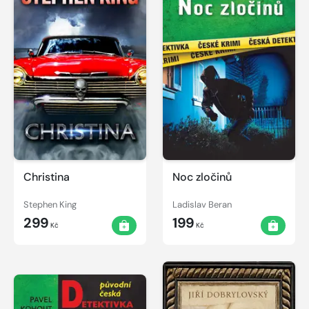
Christina
Noc zločinů
Stephen King
Ladislav Beran
299
199
Kč
Kč