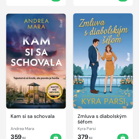
Kam si sa schovala
Zmluva s diabolským
šéfom
Andrea Mara
Kyra Parsi
359
379
Kč
Kč