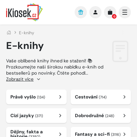
Přejít na hlavní obsah
0
E-knihy
E-knihy
Vaše oblíbené knihy ihned ke stažení! 📚
Prozkoumejte naši širokou nabídku e-knih od
bestsellerů po novinky. Čtěte pohodl
...
Zobrazit více
Právě vyšlo
Cestování
(134)
(714)
Cizí jazyky
Dobrodružné
(371)
(248)
Dějiny, fakta a
Fantasy a sci-fi
(3116)
historie
(3392)