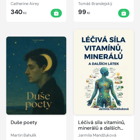
Vysočina, Olomoucký
Catherine Airey
Tomáš Brandejský
a Pardubický
340
99
Kč
Kč
Duše poety
Léčivá síla vitaminů,
minerálů a dalších
látek
Martin Bahulík
Jarmila Mandžuková