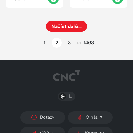
Načíst další…
Načte dalších 24 položek na aktuální stránku
1
2
3
1463
PŘEPNOUT SVĚTLÝ/TMAVÝ REŽIM
Dotazy
O nás