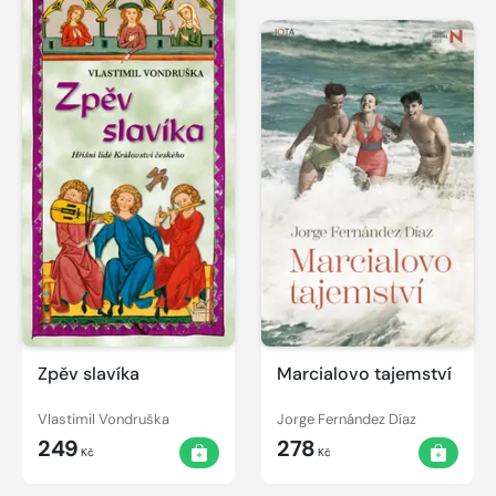
Zpěv slavíka
Marcialovo tajemství
Vlastimil Vondruška
Jorge Fernández Díaz
249
278
Kč
Kč