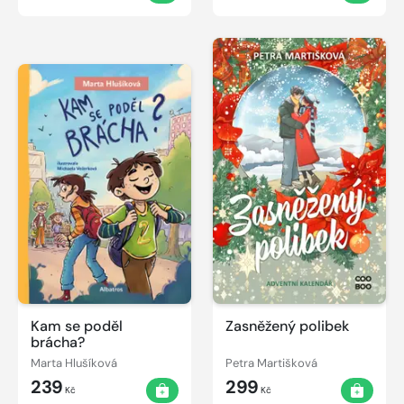
Kam se poděl
Zasněžený polibek
brácha?
Marta Hlušíková
Petra Martišková
239
299
Kč
Kč