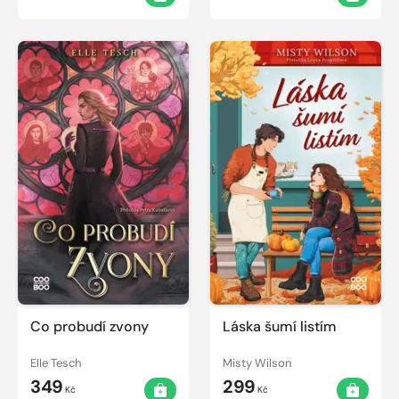
Co probudí zvony
Láska šumí listím
Elle Tesch
Misty Wilson
349
299
Kč
Kč