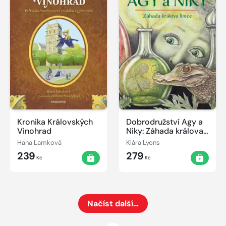
Kronika Královských
Dobrodružství Agy a
Vinohrad
Niky: Záhada králova
límce
Hana Lamková
Klára Lyons
239
279
Kč
Kč
Načíst další…
Načte dalších 24 položek na aktuální stránku