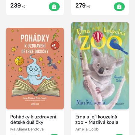
239
279
Kč
Kč
Pohádky k uzdravení
Ema a její kouzelná
dětské dušičky
zoo - Mazlivá koala
Iva Aliana Bendová
Amelia Cobb