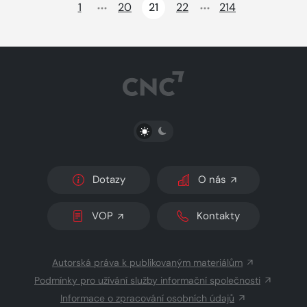
1
20
21
22
214
PŘEPNOUT SVĚTLÝ/TMAVÝ REŽIM
Dotazy
O nás
VOP
Kontakty
Autorská práva k publikovaným materiálům
Podmínky pro užívání služby informační společnosti
Informace o zpracování osobních údajů