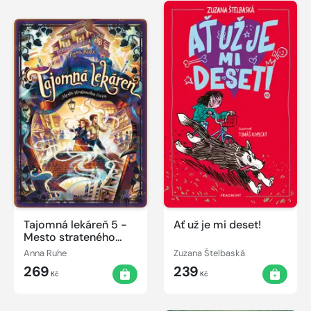
Tajomná lekáreň 5 -
Ať už je mi deset!
Mesto strateného
času
Anna Ruhe
Zuzana Štelbaská
269
239
Kč
Kč