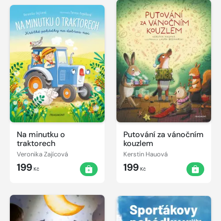
Na minutku o
Putování za vánočním
traktorech
kouzlem
Veronika Zajícová
Kerstin Hauová
199
199
Kč
Kč