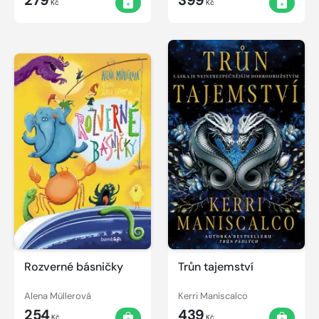
279
399
Kč
Kč
Rozverné básničky
Trůn tajemství
Alena Müllerová
Kerri Maniscalco
254
439
Kč
Kč