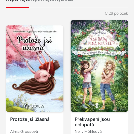
5126 položek
Protože jsi úžasná
Překvapení jsou
chlupatá
Alma Grossová
Nelly Möhleová