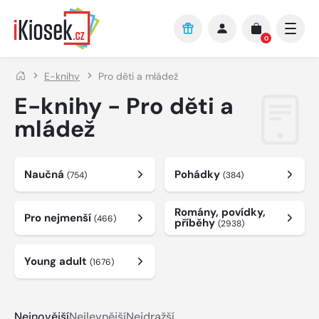
Přejít na hlavní obsah
0
E-knihy
Pro děti a mládež
E-knihy - Pro děti a
mládež
Naučná
Pohádky
(754)
(384)
Romány, povídky,
Pro nejmenší
(466)
příběhy
(2938)
Young adult
(1676)
Nejnovější
Nejlevnější
Nejdražší