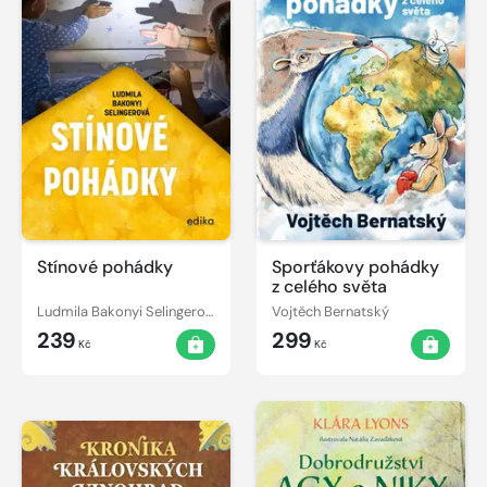
Stínové pohádky
Sporťákovy pohádky
z celého světa
Ludmila Bakonyi Selingerová
Vojtěch Bernatský
239
299
Kč
Kč