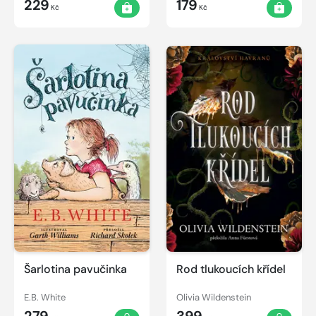
229
179
Kč
Kč
Šarlotina pavučinka
Rod tlukoucích křídel
E.B. White
Olivia Wildenstein