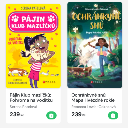
Pájin Klub mazlíčků:
Ochránkyně snů:
Pohroma na vodítku
Mapa Hvězdné rokle
Serena Patelová
Rebecca Lewis-Oakesová
239
239
Kč
Kč