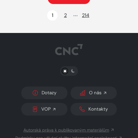
Načte dalších 24 položek na aktuální stránku
1
2
214
PŘEPNOUT SVĚTLÝ/TMAVÝ REŽIM
Dotazy
O nás
VOP
Kontakty
Autorská práva k publikovaným materiálům