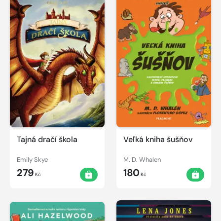
Tajná dračí škola
Veľká kniha šušňov
Emily Skye
M. D. Whalen
279
180
Kč
Kč