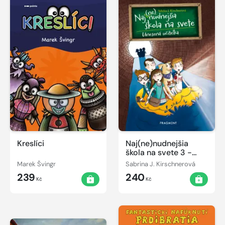
Kreslíci
Naj(ne)nudnejšia
škola na svete 3 -
Unesená učiteľka
Marek Švingr
Sabrina J. Kirschnerová
239
240
Kč
Kč