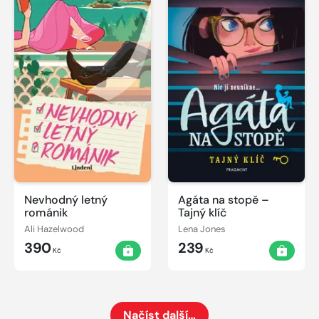
Nevhodný letný
Agáta na stopě –
románik
Tajný klíč
Ali Hazelwood
Lena Jones
390
239
Kč
Kč
Načíst další…