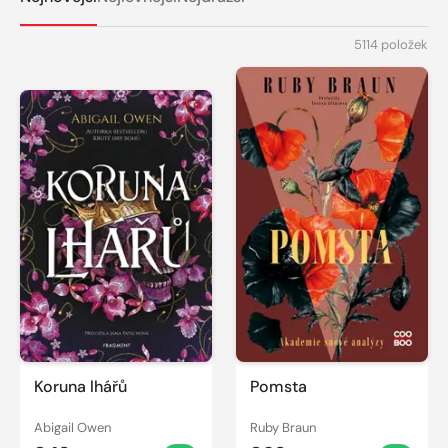
5114 položek
Koruna lhářů
Pomsta
Abigail Owen
Ruby Braun