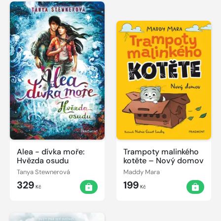
Alea - dívka moře:
Trampoty malinkého
Hvězda osudu
kotěte – Nový domov
Tanya Stewnerová
Maddy Mara
329
199
Kč
Kč