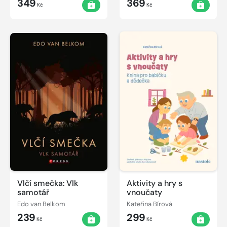
349
369
Kč
Kč
Vlčí smečka: Vlk
Aktivity a hry s
samotář
vnoučaty
Edo van Belkom
Kateřina Bírová
239
299
Kč
Kč