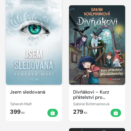
Jsem sledovaná
Divňákovi – Kurz
přátelství pro
začátečníky
Tahereh Mafi
Sabine Bohlmannová
399
279
Kč
Kč