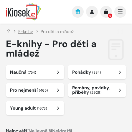
Přejít na hlavní obsah
0
E-knihy
Pro děti a mládež
E-knihy - Pro děti a
mládež
Naučná
Pohádky
(754)
(384)
Romány, povídky,
Pro nejmenší
(465)
příběhy
(2926)
Young adult
(1673)
Nejnovější
Nejlevnější
Nejdražší