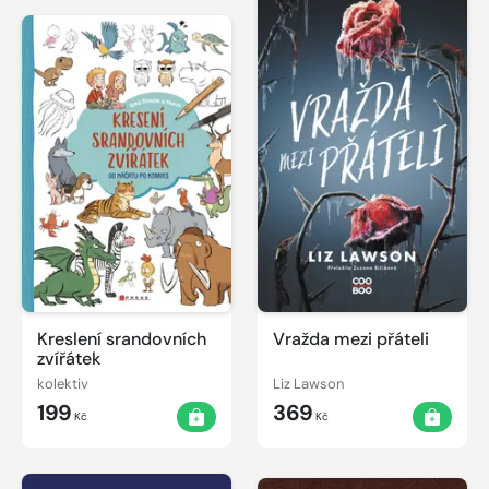
Kreslení srandovních
Vražda mezi přáteli
zvířátek
kolektiv
Liz Lawson
199
369
Kč
Kč