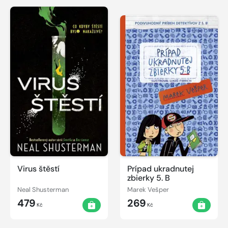
Virus štěstí
Prípad ukradnutej
zbierky 5. B
Neal Shusterman
Marek Vešper
479
269
Kč
Kč