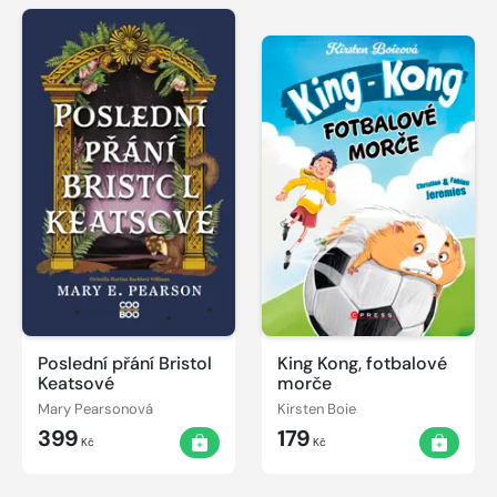
Poslední přání Bristol
King Kong, fotbalové
Keatsové
morče
Mary Pearsonová
Kirsten Boie
399
179
Kč
Kč