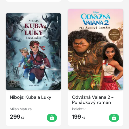
Nibojs: Kuba a Luky
Odvážná Vaiana 2 -
Pohádkový román
Milan Matura
kolektiv
299
199
Kč
Kč