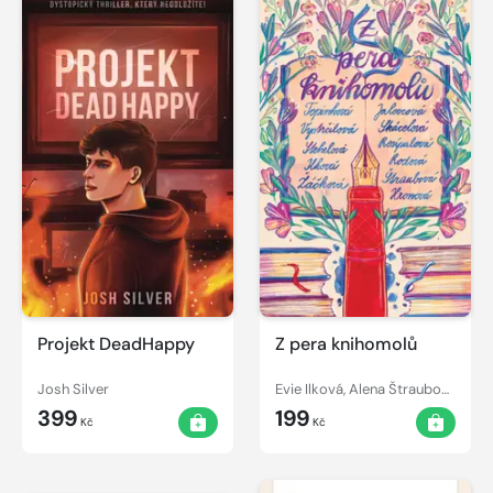
Projekt DeadHappy
Z pera knihomolů
Josh Silver
Evie Ilková, Alena Štraubová, Zuzana Žáčková, Sára Topinková, Karolína Skácelová, Natálie Jalovcová, Michaela Rodová, Adéla Rosípalová, Eliška Hronová, Lea Stehelová, Marie Vystrčilová
399
199
Kč
Kč