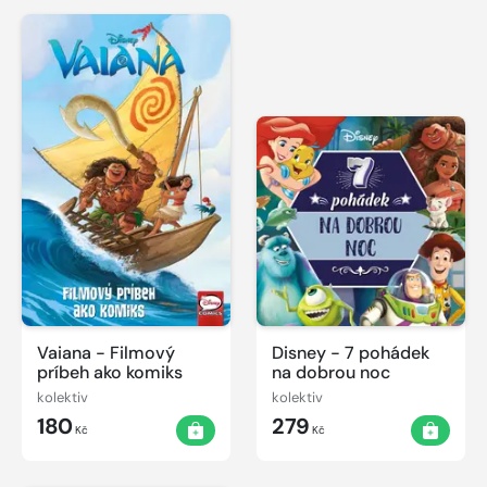
Vaiana - Filmový
Disney - 7 pohádek
príbeh ako komiks
na dobrou noc
kolektiv
kolektiv
180
279
Kč
Kč