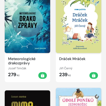
Meteorologické
Dráček Mráček
drakozprávy
Jozef Timčák
Jiří Černý
279
239
Kč
Kč