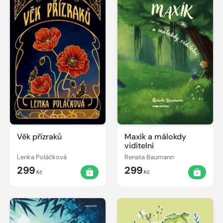
Věk přízraků
Maxík a málokdy
viditelní
Lenka Poláčková
Renata Baumann
299
299
Kč
Kč