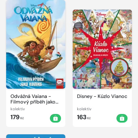
Odvážná Vaiana -
Disney - Kúzlo Vianoc
Filmový příběh jako
komiks
kolektiv
kolektiv
179
163
Kč
Kč