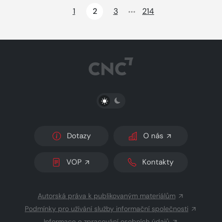
1
2
3
214
PŘEPNOUT SVĚTLÝ/TMAVÝ REŽIM
Dotazy
O nás
VOP
Kontakty
Autorská práva k publikovaným materiálům
Podmínky pro užívání služby informační společnosti
Informace o zpracování osobních údajů