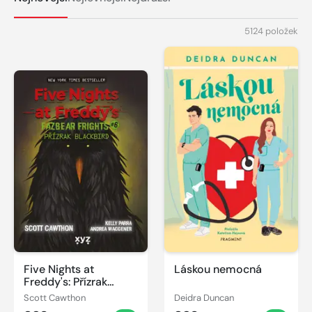
5124 položek
Five Nights at
Láskou nemocná
Freddy's: Přízrak
Blackbird
Scott Cawthon
Deidra Duncan