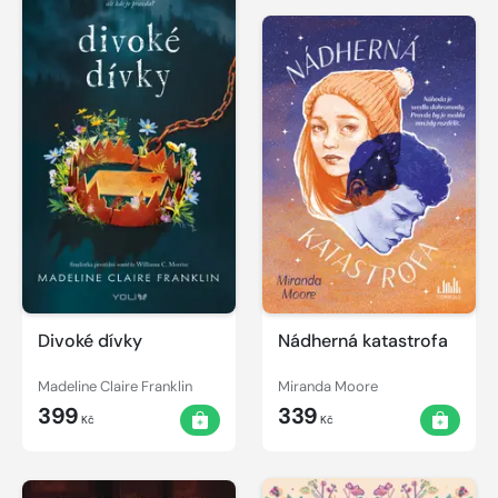
Divoké dívky
Nádherná katastrofa
Madeline Claire Franklin
Miranda Moore
399
339
Kč
Kč