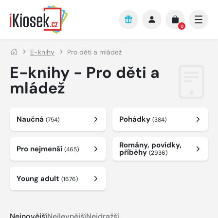
Přejít na hlavní obsah
0
E-knihy
Pro děti a mládež
E-knihy - Pro děti a
mládež
Naučná
Pohádky
(754)
(384)
Romány, povídky,
Pro nejmenší
(465)
příběhy
(2936)
Young adult
(1676)
Nejnovější
Nejlevnější
Nejdražší