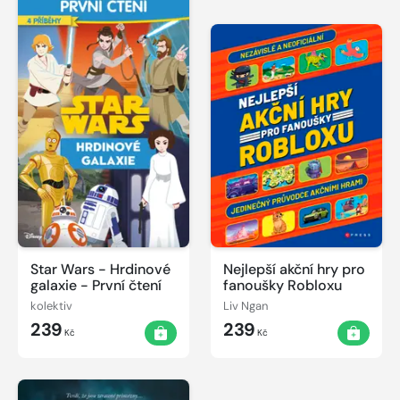
Star Wars - Hrdinové
Nejlepší akční hry pro
galaxie - První čtení
fanoušky Robloxu
kolektiv
Liv Ngan
239
239
Kč
Kč