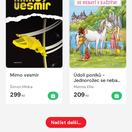
Mimo vesmír
Údolí poníků -
Jednorožec se nebaví
s každým!
Šimon Minka
Mattes Ellie
299
209
Kč
Kč
Načíst další…
Načte dalších 24 položek na aktuální stránku