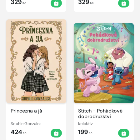
329
329
Kč
Kč
Princezna a já
Stitch - Pohádkové
dobrodružství
Sophie Gonzales
kolektiv
424
199
Kč
Kč