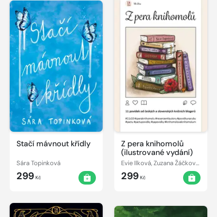
Stačí mávnout křídly
Z pera knihomolů
(ilustrované vydání)
Sára Topinková
Evie Ilková, Zuzana Žáčková, Alena Štraubová, Sára Topinková, Natálie Jalovcová, Michaela Rodová, Eliška Hronová, Lea Stehelová, Adéla Rosípalová, Karolína Skácelová, Marie Vystrčilová
299
299
Kč
Kč