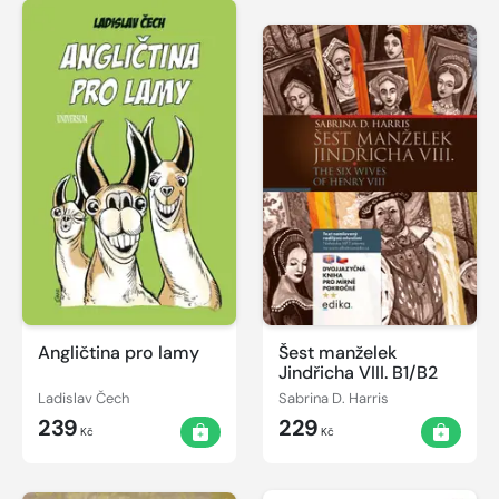
Angličtina pro lamy
Šest manželek
Jindřicha VIII. B1/B2
Ladislav Čech
Sabrina D. Harris
239
229
Kč
Kč