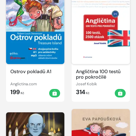
Ostrov pokladů A1
Angličtina 100 testů
pro pokročilé
Anglictina.com
Josef Kobík
199
314
Kč
Kč