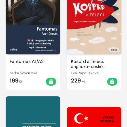
Fantomas A1/A2
Kosprd a Telecí:
anglicko-české
vydání
Mirka Ševčíková
Eva Papoušková
199
229
Kč
Kč