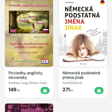
Poviedky, anglicky,
Německá podstatná
slovensky
jména jinak
Andrew Lang, Róbert Hodoši
Iva Michňová
149
271
Kč
Kč