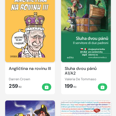
Angličtina na rovinu III
Sluha dvou pánů
A1/A2
Darren Crown
Valeria De Tommaso
259
199
Kč
Kč