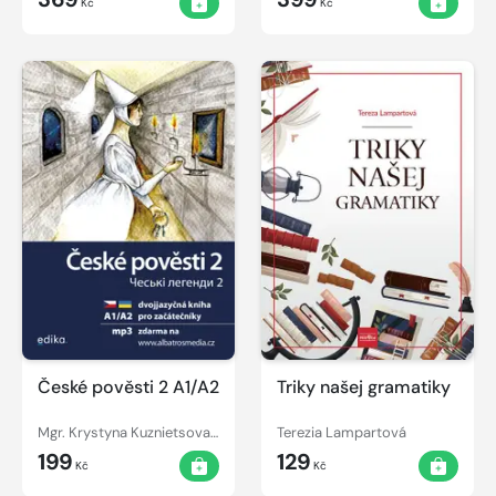
Kč
Kč
České pověsti 2 A1/A2
Triky našej gramatiky
Mgr. Krystyna Kuznietsova Ph.D., Martina Drijverová
Terezia Lampartová
199
129
Kč
Kč