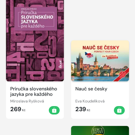
Príručka slovenského
Nauč se česky
jazyka pre každého
Miroslava Ryšková
Eva Koudelíková
269
239
Kč
Kč