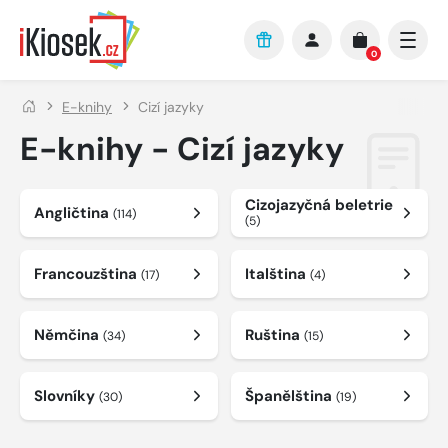
Přejít na hlavní obsah
0
E-knihy
Cizí jazyky
E-knihy - Cizí jazyky
Cizojazyčná beletrie
Angličtina
(114)
(5)
Francouzština
Italština
(17)
(4)
Němčina
Ruština
(34)
(15)
Slovníky
Španělština
(30)
(19)