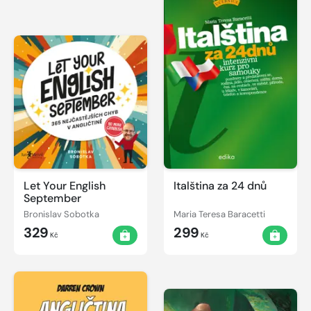
Let Your English
Italština za 24 dnů
September
Bronislav Sobotka
Maria Teresa Baracetti
329
299
Kč
Kč