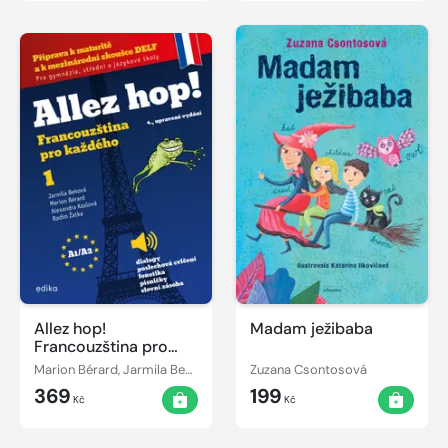
Allez hop!
Madam ježibaba
Francouzština pro
každého
Marion Bérard, Jarmila Beková, Alexandra Kozlová, Radim Žatka
Zuzana Csontosová
369
199
Kč
Kč