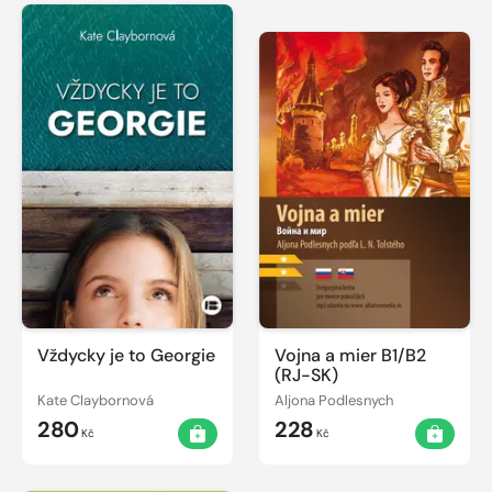
Vždycky je to Georgie
Vojna a mier B1/B2
(RJ-SK)
Kate Claybornová
Aljona Podlesnych
280
228
Kč
Kč