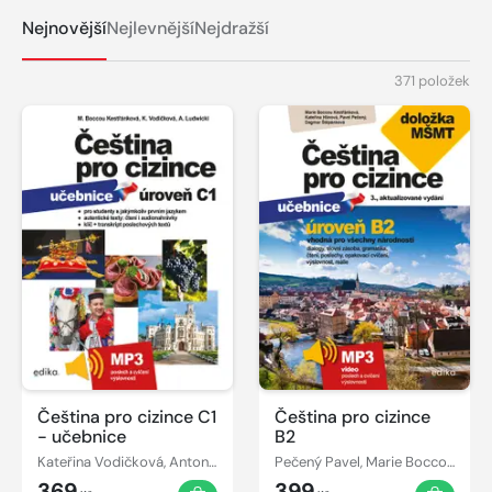
Nejnovější
Nejlevnější
Nejdražší
371 položek
Čeština pro cizince C1
Čeština pro cizince
- učebnice
B2
Kateřina Vodičková, Antoni Ludwicki, kolektiv, Marie Boccou Kestřánková
Pečený Pavel, Marie Boccou Kestřánková, Dagmar Štěpánková, Pavel Pečený, Kateřina Hlínová Upton
369
399