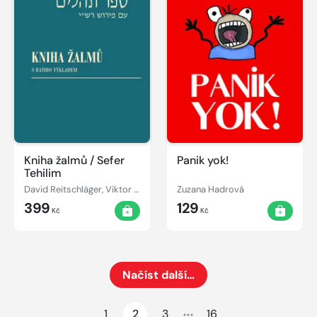
Kniha žalmů / Sefer
Panik yok!
Tehilim
David Reitschläger, Viktor Fischl, Ivan Kohout
Zuzana Hadrová
399
129
Kč
Kč
Načíst další…
Načte dalších 24 položek na aktuální stránku
1
2
3
16