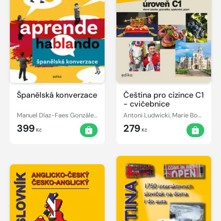
Španělská konverzace
Čeština pro cizince C1
- cvičebnice
Manuel Díaz-Faes González, Olga Macíková, Ludmila Mlýnková
Antoni Ludwicki, Marie Boccou Kestřánková, Kateřina Vodičková
399
279
Kč
Kč