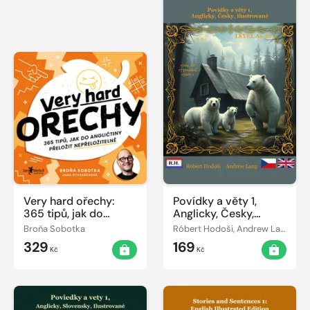
Very hard ořechy:
Povídky a věty 1,
365 tipů, jak do
Anglicky, Česky,
angličtiny přeložit
Ilustrované
Broňa Sobotka
Róbert Hodoši, Andrew Lang
nepřeložitelné
329
169
Kč
Kč