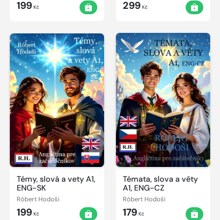
199
299
Kč
Kč
Témy, slová a vety A1,
Témata, slova a věty
ENG-SK
A1, ENG-CZ
Róbert Hodoši
Róbert Hodoši
199
179
Kč
Kč