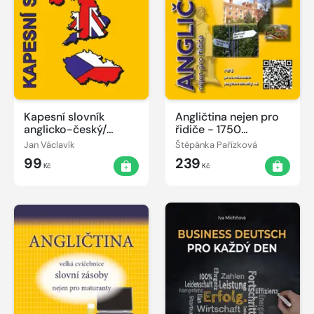
Kapesní slovník
Angličtina nejen pro
anglicko-český/
řidiče - 1750
česko-anglický
interaktivních
Jan Václavík
Štěpánka Pařízková
slovíček na doma i do
99
239
auta
Kč
Kč