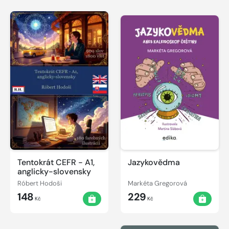
Tentokrát CEFR - A1,
Jazykovědma
anglicky-slovensky
Róbert Hodoši
Markéta Gregorová
148
229
Kč
Kč