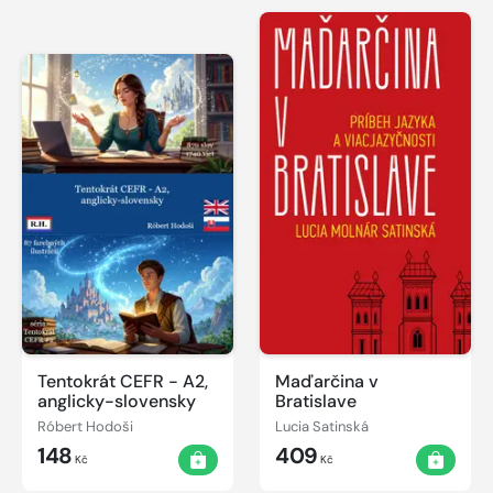
Tentokrát CEFR - A2,
Maďarčina v
anglicky-slovensky
Bratislave
Róbert Hodoši
Lucia Satinská
148
409
Kč
Kč