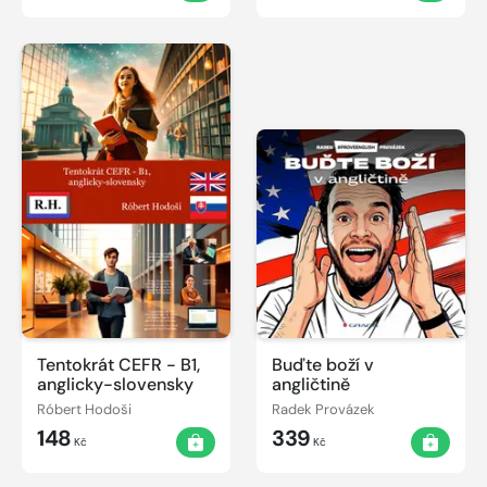
Tentokrát CEFR - B1,
Buďte boží v
anglicky-slovensky
angličtině
Róbert Hodoši
Radek Provázek
148
339
Kč
Kč