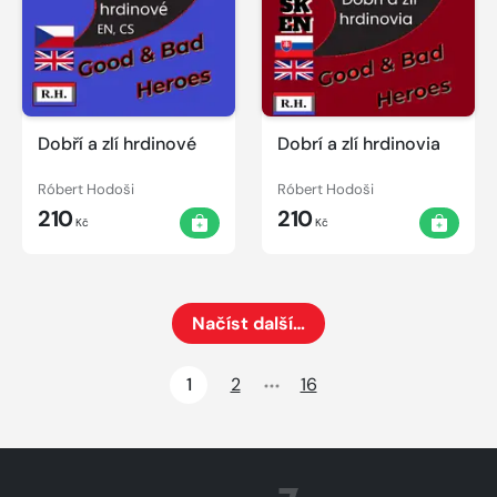
Dobří a zlí hrdinové
Dobrí a zlí hrdinovia
Róbert Hodoši
Róbert Hodoši
210
210
Kč
Kč
Načíst další…
Načte dalších 24 položek na aktuální stránku
1
2
16