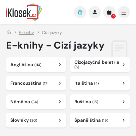
Přejít na hlavní obsah
0
E-knihy
Cizí jazyky
E-knihy - Cizí jazyky
Cizojazyčná beletrie
Angličtina
(114)
(5)
Francouzština
Italština
(17)
(4)
Němčina
Ruština
(34)
(15)
Slovníky
Španělština
(30)
(19)