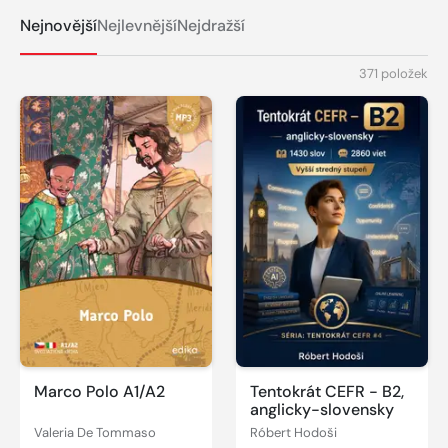
Nejnovější
Nejlevnější
Nejdražší
371 položek
Marco Polo A1/A2
Tentokrát CEFR - B2,
anglicky-slovensky
Valeria De Tommaso
Róbert Hodoši