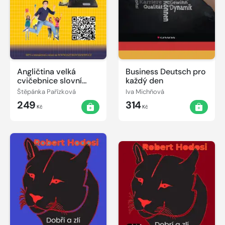
Angličtina velká
Business Deutsch pro
cvičebnice slovní
každý den
zásoby nejen pro
Štěpánka Pařízková
Iva Michňová
maturanty
249
314
Kč
Kč