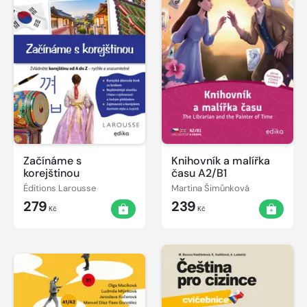
Začínáme s
Knihovník a malířka
korejštinou
času A2/B1
Éditions Larousse
Martina Šimůnková
279
239
Kč
Kč