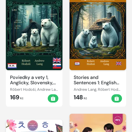
Poviedky a vety 1,
Stories and
Anglicky, Slovensky,
Sentences 1: English
Ilustrované
Illustrated Edition
Róbert Hodoši, Andrew Lang
Andrew Lang, Róbert Hodoši
169
148
Kč
Kč