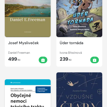
Josef Mysliveček
Úder tornáda
Daniel Freeman
Ivona Březinová
499
239
Kč
Kč