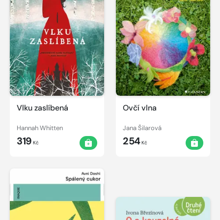
Vlku zaslíbená
Ovčí vlna
Hannah Whitten
Jana Šilarová
319
254
Kč
Kč