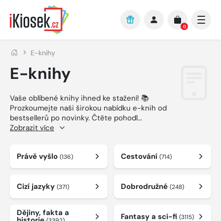
Přejít na hlavní obsah
0
E-knihy
E-knihy
Vaše oblíbené knihy ihned ke stažení! 📚
Prozkoumejte naši širokou nabídku e-knih od
bestsellerů po novinky. Čtěte pohodl
...
Zobrazit více
Právě vyšlo
Cestování
(136)
(714)
Cizí jazyky
Dobrodružné
(371)
(248)
Dějiny, fakta a
Fantasy a sci-fi
(3115)
historie
(3392)