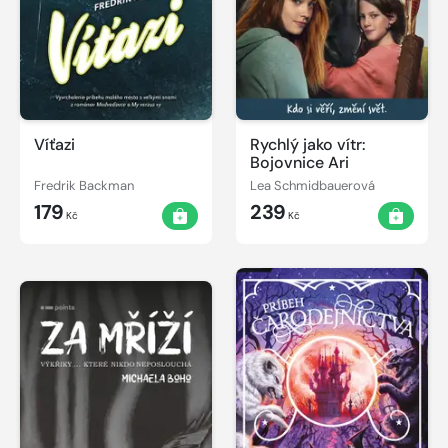
Víťazi
Rychlý jako vítr:
Bojovnice Ari
Fredrik Backman
Lea Schmidbauerová
179
239
Kč
Kč