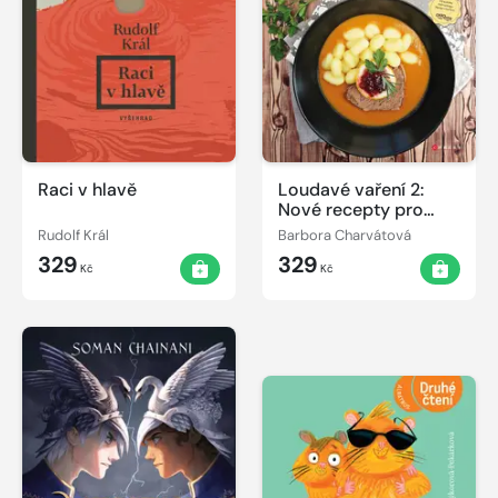
Raci v hlavě
Loudavé vaření 2:
Nové recepty pro
pomalý hrnec
Rudolf Král
Barbora Charvátová
329
329
Kč
Kč