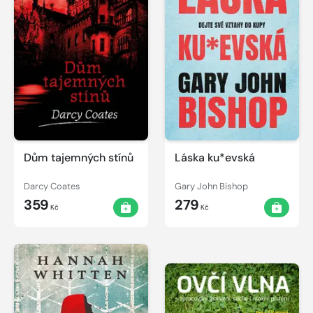
Dům tajemných stínů
Láska ku*evská
Darcy Coates
Gary John Bishop
359
279
Kč
Kč