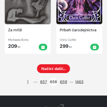
Za mříží
Príbeh čarodejníctva
Michaela Boho
Chris Colfer
209
299
Kč
Kč
Načíst další…
Načte dalších 24 položek na aktuální stránku
1
657
658
659
1463