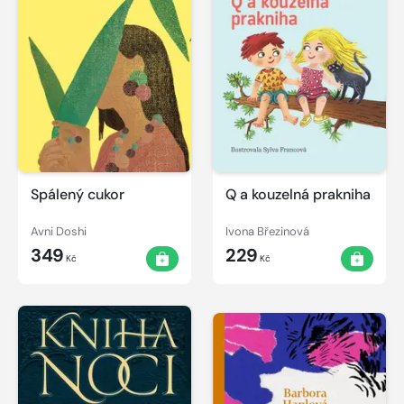
Spálený cukor
Q a kouzelná prakniha
Avni Doshi
Ivona Březinová
349
229
Kč
Kč