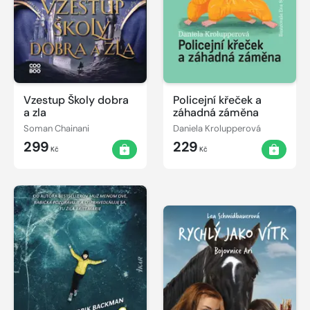
Vzestup Školy dobra
Policejní křeček a
a zla
záhadná záměna
Soman Chainani
Daniela Krolupperová
299
229
Kč
Kč