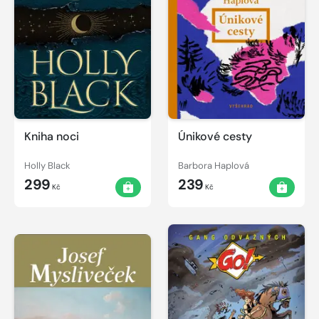
Kniha noci
Únikové cesty
Holly Black
Barbora Haplová
299
239
Kč
Kč