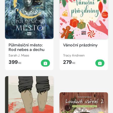
Půlměsíční město:
Vánoční prázdniny
Rod nebes a dechu
Sarah J. Maas
Tracy Andreen
399
279
Kč
Kč