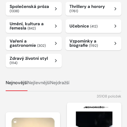
Společenská próza
Thrillery a horory
(1338)
(1761)
Umění, kultura a
Učebnice
(412)
řemesla
(842)
Vaření a
Vzpomínky a
gastronomie
biografie
(302)
(1192)
Zdravý životní styl
(1114)
Nejnovější
Nejlevnější
Nejdražší
35108 položek