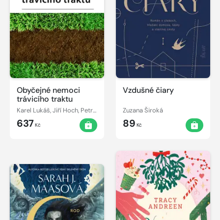
Obyčejné nemoci
Vzdušné čiary
trávicího traktu
Karel Lukáš, Jiří Hoch, Petr Urbánek
Zuzana Široká
637
89
Kč
Kč