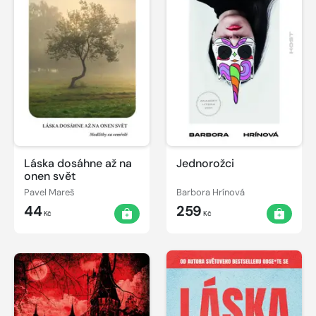
Láska dosáhne až na
Jednorožci
onen svět
Pavel Mareš
Barbora Hrínová
44
259
Kč
Kč