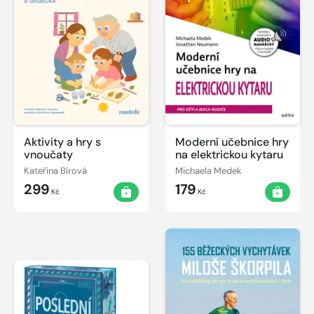
Aktivity a hry s
Moderní učebnice hry
vnoučaty
na elektrickou kytaru
Kateřina Bírová
Michaela Medek
299
179
Kč
Kč