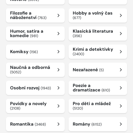
Filozofie a
Hobby a volný čas
náboženství
(763)
(677)
Humor, satira a
Klasická literatura
komedie
(981)
(356)
Krimi a detektivky
Komiksy
(156)
(2400)
Naučná a odborná
Nezařazené
(5)
(5052)
Poezie a
Osobní rozvoj
(1943)
dramatizace
(610)
Povídky a novely
Pro děti a mládež
(2108)
(5120)
Romantika
Romány
(3468)
(6152)