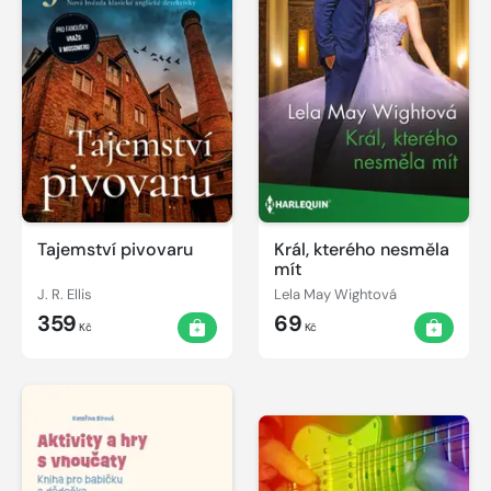
Tajemství pivovaru
Král, kterého nesměla
mít
J. R. Ellis
Lela May Wightová
359
69
Kč
Kč