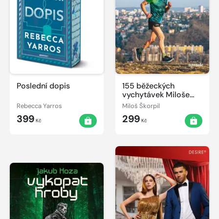
Poslední dopis
155 běžeckých
vychytávek Miloše
Škorpila
Rebecca Yarros
Miloš Škorpil
399
299
Kč
Kč