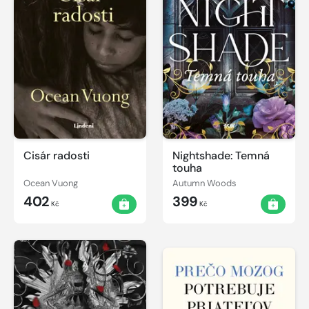
Cisár radosti
Nightshade: Temná
touha
Ocean Vuong
Autumn Woods
402
399
Kč
Kč