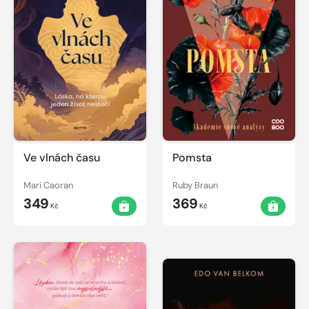
Ve vlnách času
Pomsta
Mari Caoran
Ruby Braun
349
369
Kč
Kč