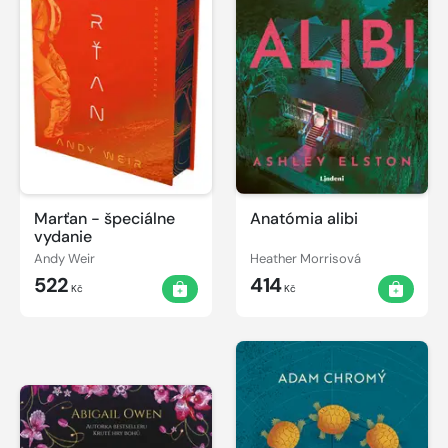
Marťan - špeciálne
Anatómia alibi
vydanie
Andy Weir
Heather Morrisová
522
414
Kč
Kč