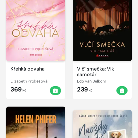
Křehká odvaha
Vlčí smečka: Vlk
samotář
Elizabeth Prokešová
Edo van Belkom
369
239
Kč
Kč