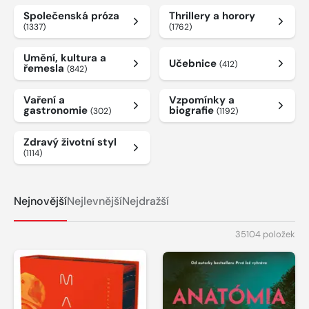
Společenská próza
Thrillery a horory
(1337)
(1762)
Umění, kultura a
Učebnice
(412)
řemesla
(842)
Vaření a
Vzpomínky a
gastronomie
biografie
(302)
(1192)
Zdravý životní styl
(1114)
Nejnovější
Nejlevnější
Nejdražší
35104 položek