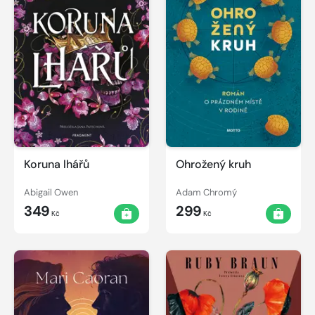
Koruna lhářů
Ohrožený kruh
Abigail Owen
Adam Chromý
349
299
Kč
Kč