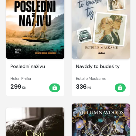
Poslední naživu
Navždy to budeš ty
Helen Phifer
Estelle Maskame
299
336
Kč
Kč