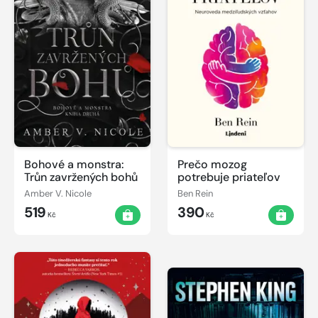
Bohové a monstra:
Prečo mozog
Trůn zavržených bohů
potrebuje priateľov
Amber V. Nicole
Ben Rein
519
390
Kč
Kč