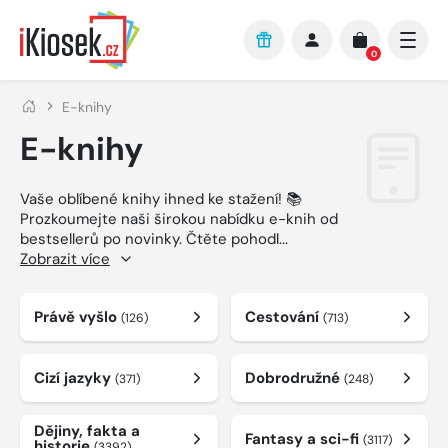
Přejít na hlavní obsah
0
E-knihy
E-knihy
Vaše oblíbené knihy ihned ke stažení! 📚
Prozkoumejte naši širokou nabídku e-knih od
bestsellerů po novinky. Čtěte pohodl
...
Zobrazit více
Právě vyšlo
Cestování
(126)
(713)
Cizí jazyky
Dobrodružné
(371)
(248)
Dějiny, fakta a
Fantasy a sci-fi
(3117)
historie
(3392)