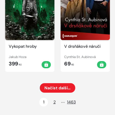
Vykopat hroby
V drsňákově náruči
Jakub Hoza
Cynthia St. Aubinová
399
69
Kč
Kč
Načíst další…
Načte dalších 24 položek na aktuální stránku
1
2
1463