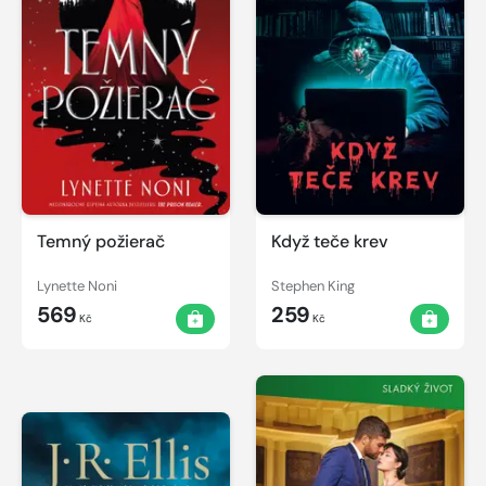
Temný požierač
Když teče krev
Lynette Noni
Stephen King
569
259
Kč
Kč