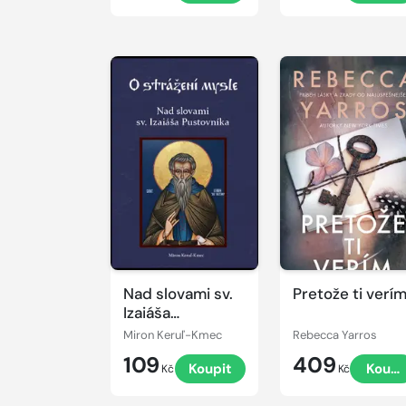
Nad slovami sv.
Pretože ti verí
Izaiáša
Pustovníka
Miron Keruľ-Kmec
Rebecca Yarros
109
409
Koupit
Koupi
Kč
Kč