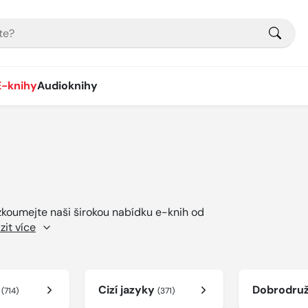
E-knihy
Audioknihy
ozkoumejte naši širokou nabídku e-knih od
zit více
í
Cizí jazyky
Dobrodru
(714)
(371)