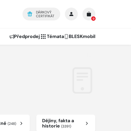
DÁRKOVÝ
CERTIFIKÁT
0
Předprodej
Témata
BLESKmobil
Dějiny, fakta a
žné
(248)
historie
(3391)