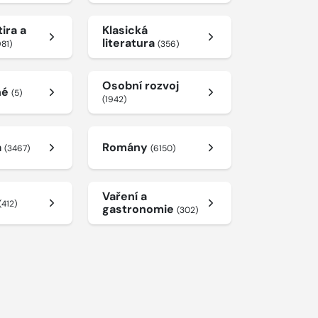
ira a
Klasická
literatura
981)
(356)
Osobní rozvoj
né
(5)
(1942)
a
Romány
(3467)
(6150)
Vaření a
(412)
gastronomie
(302)