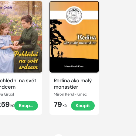
ohlédni na svět
Rodina ako malý
rdcem
monastier
va Grübl
Miron Keruľ-Kmec
259
79
Koupit
Koupit
Kč
Kč