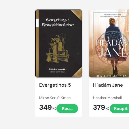
Evergetinos 5
Hľadám Jane
Miron Keruľ-Kmec
Heather Marshall
349
379
Koupit
Koupit
Kč
Kč