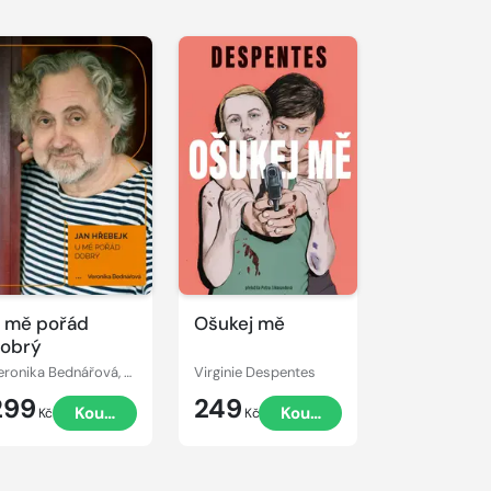
 mě pořád
Ošukej mě
obrý
Veronika Bednářová, Jan Hřebejk
Virginie Despentes
299
249
Koupit
Koupit
Kč
Kč