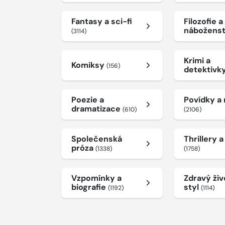
Fantasy a sci-fi
Filozofie a
nábožens
(3114)
Krimi a
Komiksy
(156)
detektivk
Poezie a
Povídky a
dramatizace
(610)
(2106)
Společenská
Thrillery 
próza
(1338)
(1758)
Vzpomínky a
Zdravý živ
biografie
styl
(1192)
(1114)