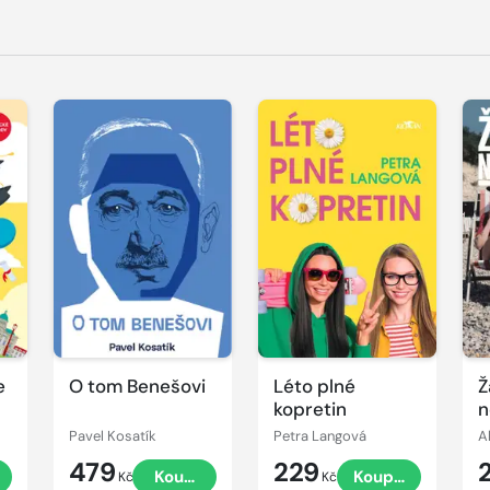
e
O tom Benešovi
Léto plné
Ž
kopretin
n
Pavel Kosatík
Petra Langová
Al
479
229
Koupit
Koupit
Kč
Kč