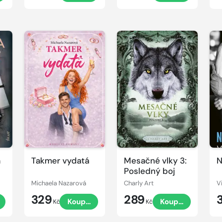
m
Takmer vydatá
Mesačné vlky 3:
N
Posledný boj
Michaela Nazarová
Charly Art
V
329
289
t
Koupit
Koupit
Kč
Kč