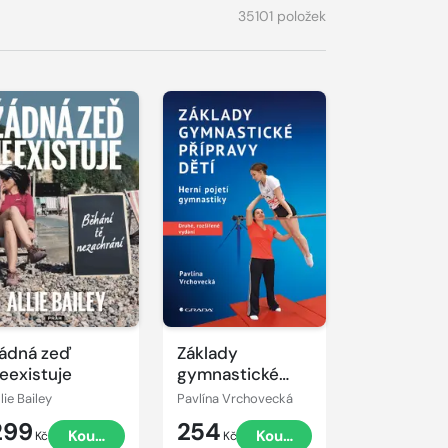
35101 položek
ádná zeď
Základy
eexistuje
gymnastické
přípravy dětí –
lie Bailey
Pavlína Vrchovecká
druhé, rozšířené
299
254
Koupit
Koupit
vydání
Kč
Kč