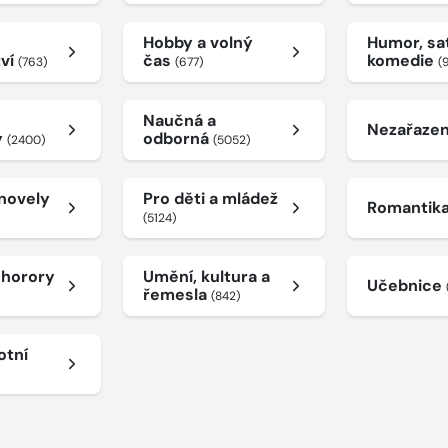
Hobby a volný
Humor, sat
tví
čas
komedie
(763)
(677)
(
Naučná a
Nezařaze
y
odborná
(2400)
(5052)
 novely
Pro děti a mládež
Romantik
(5124)
a horory
Umění, kultura a
Učebnice
řemesla
(842)
otní