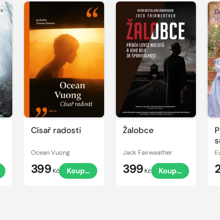
Císař radosti
Žalobce
P
s
Ocean Vuong
Jack Fairweather
E
399
399
Koupit
Koupit
Kč
Kč