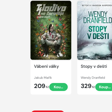
Vábení války
Stopy v dešti
Jakub Mařík
Wendy Dranfield
209
329
Koupit
Koupit
Kč
Kč