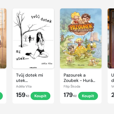
Tvůj dotek mi
Pazourek a
U
utek…
Zoubek - Hurá
d
na mamuty!
Adéla Víta
Filip Škoda
159
179
Koupit
Koupit
Kč
Kč