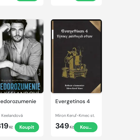
edorozumenie
Evergetinos 4
i Keelandová
Miron Keruľ-Kmec st.
319
349
Koupit
Koupit
Kč
Kč