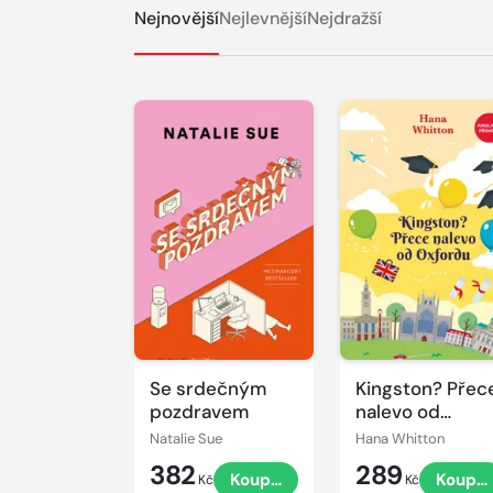
Nejnovější
Nejlevnější
Nejdražší
Se srdečným
Kingston? Přec
pozdravem
nalevo od
Oxfordu
Natalie Sue
Hana Whitton
382
289
Koupit
Koupit
Kč
Kč