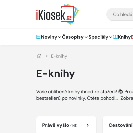
Přejít na hlavní obsah
VYHLEDÁVÁNÍ
Hlavní navigace
Noviny
Časopisy
Speciály
Knihy
E-knihy
E-knihy
Vaše oblíbené knihy ihned ke stažení! 📚 Pr
bestsellerů po novinky. Čtěte pohodl
...
Zobra
Právě vyšlo
Cestován
(141)