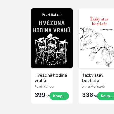
Hvězdná hodina
Ťažký stav
vrahů
beztiaže
Pavel Kohout
Anna Metisová
399
336
Koupit
Koupit
Kč
Kč