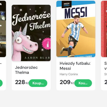
-
Hviezdy futbalu:
S
Jednorožec
Messi
v
Thelma
Š
Harry Coninx
S
Č
228
209
t
Koupit
Koupit
Kč
Kč