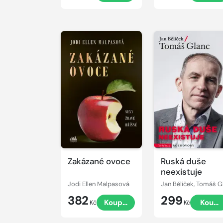
Zakázané ovoce
Ruská duše
neexistuje
Jodi Ellen Malpasová
382
299
Koupit
Koupi
Kč
Kč