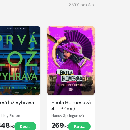
35101 položek
rvá lož vyhráva
Enola Holmesová
4 – Prípad
ružového vejára
shley Elston
Nancy Springerová
348
269
Koupit
Koupit
Kč
Kč