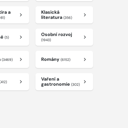
ira a
Klasická
literatura
981)
(356)
Osobní rozvoj
né
(5)
(1943)
a
Romány
(3469)
(6152)
Vaření a
(412)
gastronomie
(302)