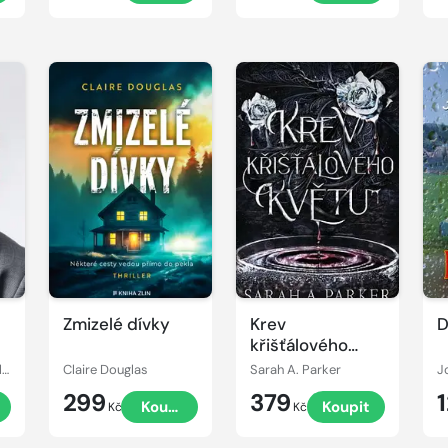
Zmizelé dívky
Krev
D
křišťálového
květu
Jan Bělíček, Tomáš Glanc
Claire Douglas
Sarah A. Parker
J
299
379
t
Koupit
Koupit
Kč
Kč