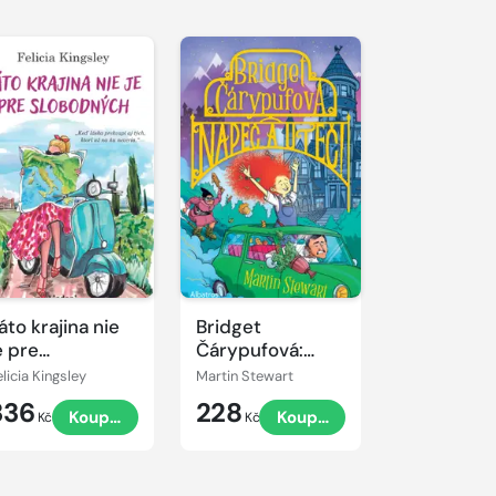
áto krajina nie
Bridget
e pre
Čárypufová:
lobodných
Napeč a uteč!
elicia Kingsley
Martin Stewart
336
228
Koupit
Koupit
Kč
Kč