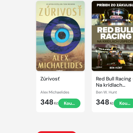
Zúrivosť
Red Bull Racing 
Na krídlach
úspechu
Alex Michaelides
Ben W. Hunt
348
348
Koupit
Koupi
Kč
Kč