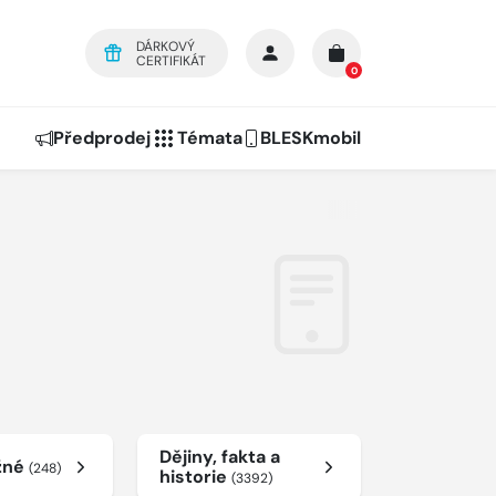
DÁRKOVÝ
CERTIFIKÁT
0
Předprodej
Témata
BLESKmobil
Dějiny, fakta a
žné
(248)
historie
(3392)