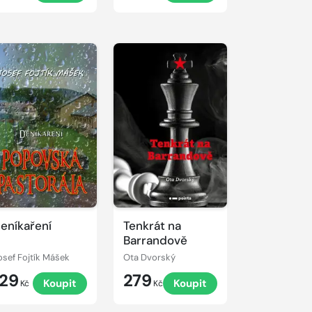
eníkaření
Tenkrát na
Barrandově
osef Fojtík Mášek
Ota Dvorský
129
279
Koupit
Koupit
Kč
Kč