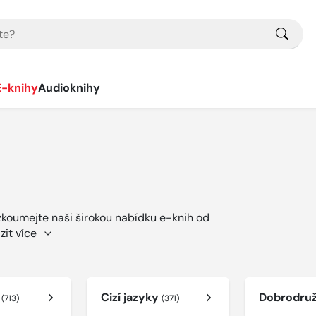
E-knihy
Audioknihy
ozkoumejte naši širokou nabídku e-knih od
zit více
í
Cizí jazyky
Dobrodru
(713)
(371)