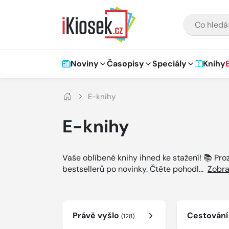
Přejít na hlavní obsah
VYHLEDÁVÁNÍ
Hlavní navigace
Noviny
Časopisy
Speciály
Knihy
E-knihy
E-knihy
Vaše oblíbené knihy ihned ke stažení! 📚 Pr
bestsellerů po novinky. Čtěte pohodl
...
Zobra
Právě vyšlo
Cestován
(128)