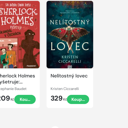
herlock Holmes
Nelítostný lovec
yšetruje:
kandál v
tephanie Baudet
Kristen Ciccarelli
echách
209
329
Koupit
Koupit
Kč
Kč