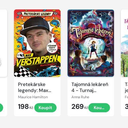
Pretekárske
Tajomná lekáreň
T
legendy: Max
4 - Turnaj
j
Verstappen
tisícich talentov
s
Maurice Hamilton
Anna Ruhe
F
198
269
Koupit
Koupit
Kč
Kč