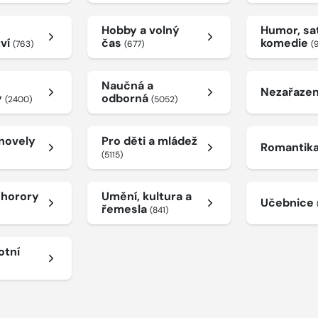
Hobby a volný
Humor, sat
tví
čas
komedie
(763)
(677)
(
Naučná a
Nezařaze
y
odborná
(2400)
(5052)
 novely
Pro děti a mládež
Romantik
(5115)
a horory
Umění, kultura a
Učebnice
řemesla
(841)
otní