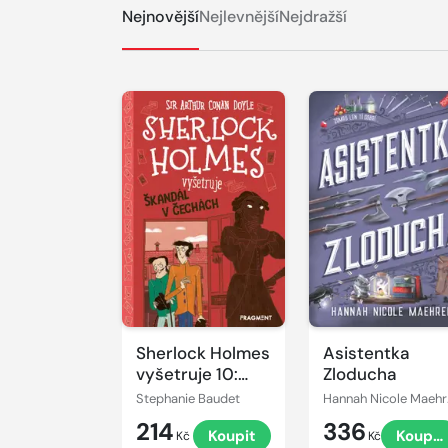
Nejnovější
Nejlevnější
Nejdražší
Sherlock Holmes
Asistentka
vyšetruje 10:
Zloducha
Škandál v
Stephanie Baudet
Ha
Čechách
214
336
Koupit
Koupit
Kč
Kč