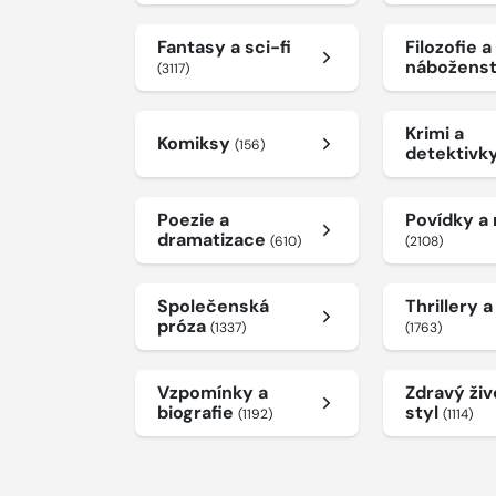
Fantasy a sci-fi
Filozofie a
nábožens
(3117)
Krimi a
Komiksy
(156)
detektivk
Poezie a
Povídky a
dramatizace
(610)
(2108)
Společenská
Thrillery 
próza
(1337)
(1763)
Vzpomínky a
Zdravý živ
biografie
styl
(1192)
(1114)