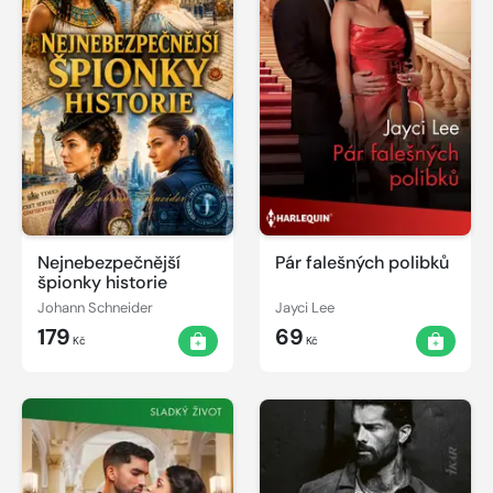
Nejnebezpečnější
Pár falešných polibků
špionky historie
Johann Schneider
Jayci Lee
179
69
Kč
Kč