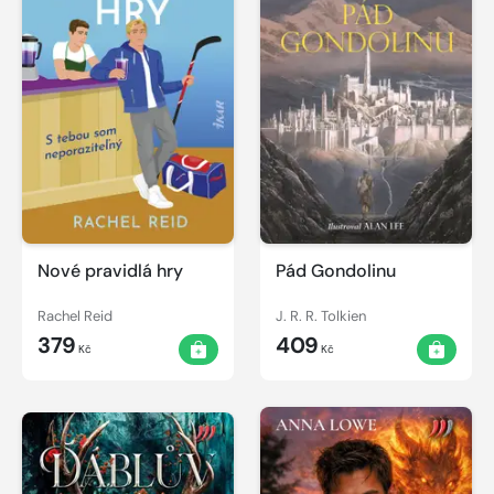
Nové pravidlá hry
Pád Gondolinu
Rachel Reid
J. R. R. Tolkien
379
409
Kč
Kč