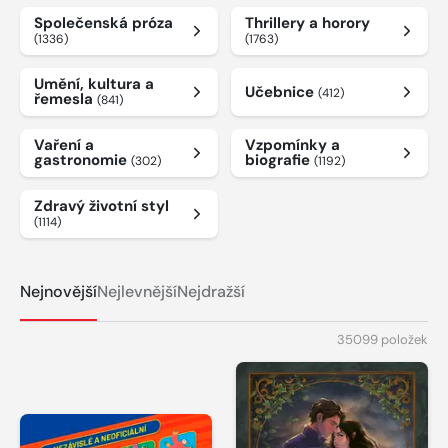
Společenská próza
Thrillery a horory
(1336)
(1763)
Umění, kultura a
Učebnice
(412)
řemesla
(841)
Vaření a
Vzpomínky a
gastronomie
biografie
(302)
(1192)
Zdravý životní styl
(1114)
Nejnovější
Nejlevnější
Nejdražší
35099 položek