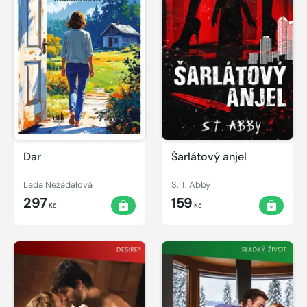
Dar
Šarlátový anjel
Lada Nežádalová
S. T. Abby
297
159
Kč
Kč