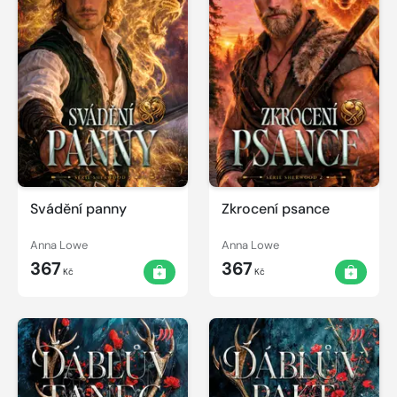
Svádění panny
Zkrocení psance
Anna Lowe
Anna Lowe
367
367
Kč
Kč