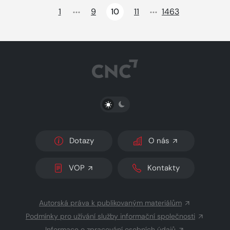
1
9
10
11
1463
PŘEPNOUT SVĚTLÝ/TMAVÝ REŽIM
Dotazy
O nás
VOP
Kontakty
Autorská práva k publikovaným materiálům
Podmínky pro užívání služby informační společnosti
Informace o zpracování osobních údajů