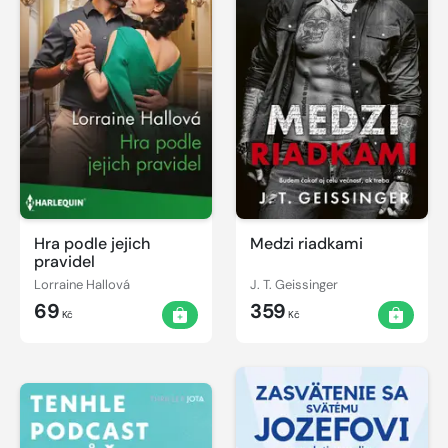
Hra podle jejich
Medzi riadkami
pravidel
Lorraine Hallová
J. T. Geissinger
69
359
Kč
Kč