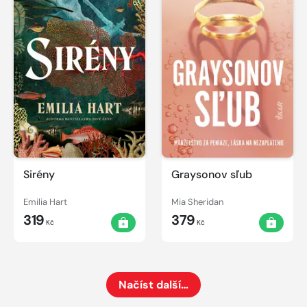
Sirény
Graysonov sľub
Emilia Hart
Mia Sheridan
319
379
Kč
Kč
Načíst další…
Načte dalších 24 položek na aktuální stránku