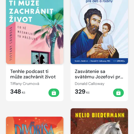
Tenhle podcast ti
Zasvätenie sa
může zachránit život
svätému Jozefovi pre
deti a rodiny
Tiffany Crumová
Donald Calloway
348
329
Kč
Kč