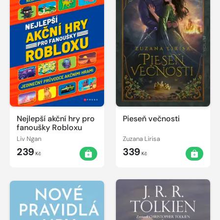
Nejlepší akční hry pro
Pieseň večnosti
fanoušky Robloxu
Liv Ngan
Zuzana Lirisa
239
339
Kč
Kč