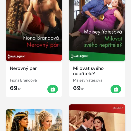
Nerovný pár
Milovat svého
nepřítele?
Fiona Brandová
Maisey Yatesová
69
69
Kč
Kč