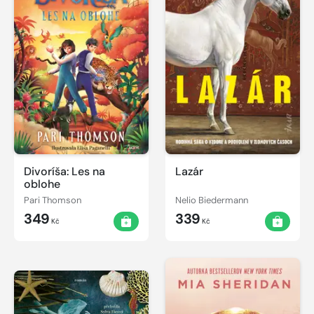
Divoríša: Les na
Lazár
oblohe
Pari Thomson
Nelio Biedermann
349
339
Kč
Kč