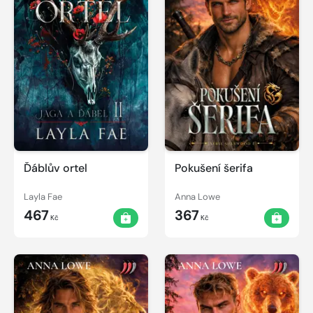
Ďáblův ortel
Pokušení šerifa
Layla Fae
Anna Lowe
467
367
Kč
Kč