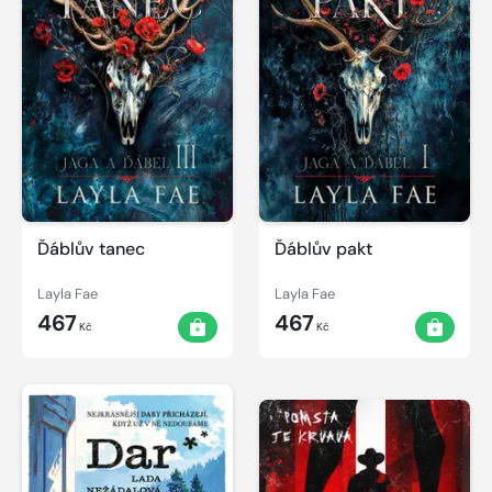
Ďáblův tanec
Ďáblův pakt
Layla Fae
Layla Fae
467
467
Kč
Kč