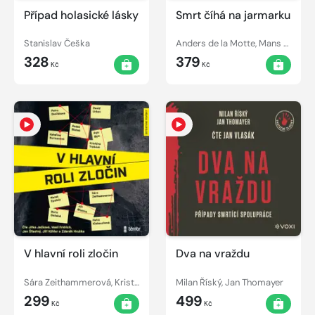
Případ holasické lásky
Smrt číhá na jarmarku
Stanislav Češka
Anders de la Motte, Mans Nilsson
328
379
Kč
Kč
V hlavní roli zločin
Dva na vraždu
Sára Zeithammerová, Kristýna Trpková, David Urban, Radek Blažek, Petr Bým, Petra Klabouchová, Jiří Březina, Kateřina Surmanová, Marek Epstein, Boris Dočekal, Petra Dvořáková
Milan Říský, Jan Thomayer
299
499
Kč
Kč