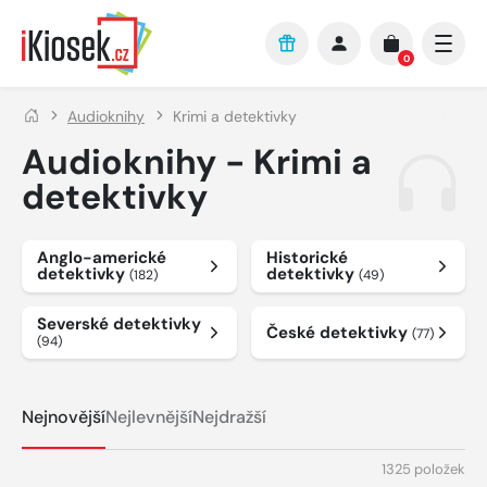
Přejít na hlavní obsah
0
Audioknihy
Krimi a detektivky
Audioknihy - Krimi a
detektivky
Anglo-americké
Historické
detektivky
detektivky
(182)
(49)
Severské detektivky
České detektivky
(77)
(94)
Nejnovější
Nejlevnější
Nejdražší
1325 položek