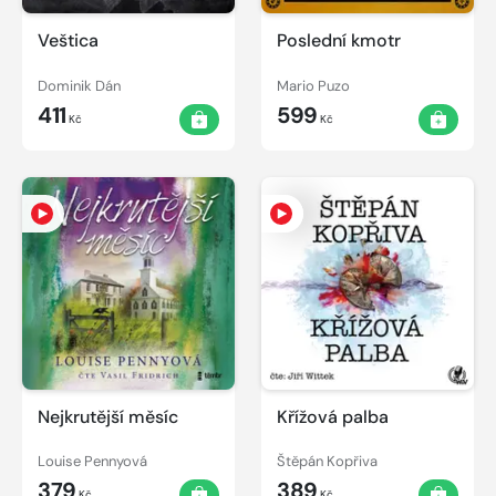
Veštica
Poslední kmotr
Dominik Dán
Mario Puzo
411
599
Kč
Kč
Nejkrutější měsíc
Křížová palba
Louise Pennyová
Štěpán Kopřiva
379
389
Kč
Kč