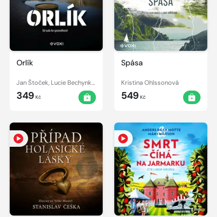
Orlík
Spása
Jan Štoček, Lucie Bechynková
Kristina Ohlssonová
349
549
Kč
Kč