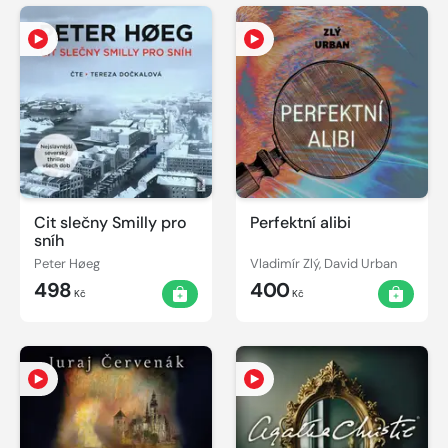
Cit slečny Smilly pro
Perfektní alibi
sníh
Peter Høeg
Vladimír Zlý, David Urban
498
400
Kč
Kč