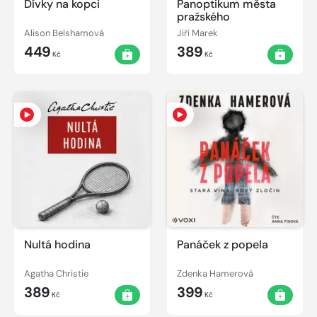
Dívky na kopci
Panoptikum města
pražského
Alison Belshamová
Jiří Marek
449
389
Kč
Kč
Nultá hodina
Panáček z popela
Agatha Christie
Zdenka Hamerová
389
399
Kč
Kč