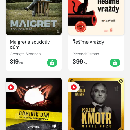
Maigret a soudcův
Řešíme vraždy
dům
Georges Simenon
Richard Osman
319
399
Kč
Kč