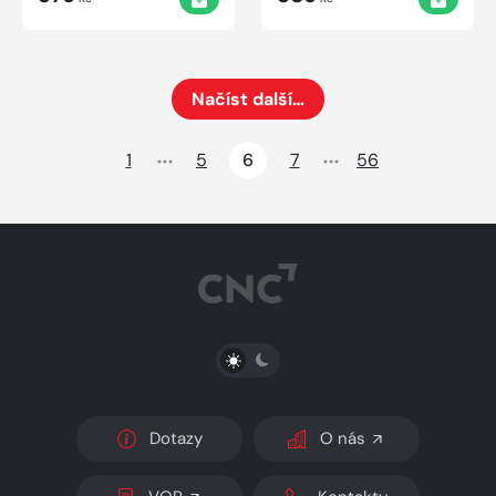
Načíst další…
Načte dalších 24 položek na aktuální stránku
1
5
6
7
56
PŘEPNOUT SVĚTLÝ/TMAVÝ REŽIM
Dotazy
O nás