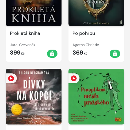
Prokletá kniha
Po pohřbu
Juraj Červenák
Agatha Christie
399
369
Kč
Kč