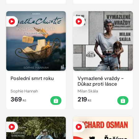
Poslední smrt roku
Vymazlené vraždy -
Důkaz proti lásce
Sophie Hannah
Milan Skála
369
219
Kč
Kč