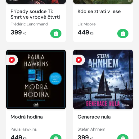
Případy soudce Ti:
Kdo se ztratí v lese
Smrt ve vrbové čtvrti
Frédéric Lenormand
Liz Moore
399
449
Kč
Kč
Modrá hodina
Generace nula
Paula Hawkins
Stefan Ahnhem
449
399
Kč
Kč