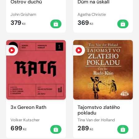
Ostrov duchů
Dům na úskalí
John Grisham
Agatha Christie
379
369
Kč
Kč
3x Gereon Rath
Tajomstvo zlatého
pokladu
Volker Kutscher
Tina Van der Holland
699
289
Kč
Kč