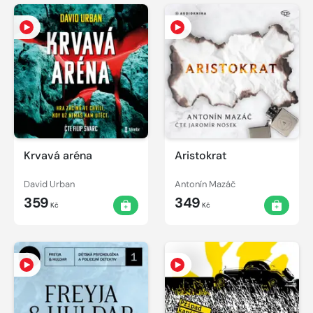
Krvavá aréna
Aristokrat
David Urban
Antonín Mazáč
359
349
Kč
Kč