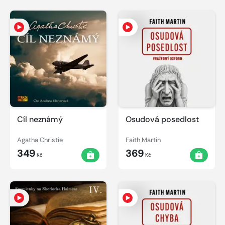
Cíl neznámý
Osudová posedlost
Agatha Christie
Faith Martin
349
369
Kč
Kč