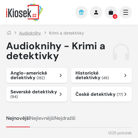
Přejít na hlavní obsah
0
Audioknihy
Krimi a detektivky
Audioknihy - Krimi a
detektivky
Anglo-americké
Historické
detektivky
detektivky
(182)
(49)
Severské detektivky
České detektivky
(77)
(94)
Nejnovější
Nejlevnější
Nejdražší
1325 položek