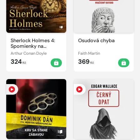
Sherlock Holmes 4:
Osudová chyba
Spomienky na
Sherlocka Holmesa
Arthur Conan Doyle
Faith Martin
324
369
Kč
Kč