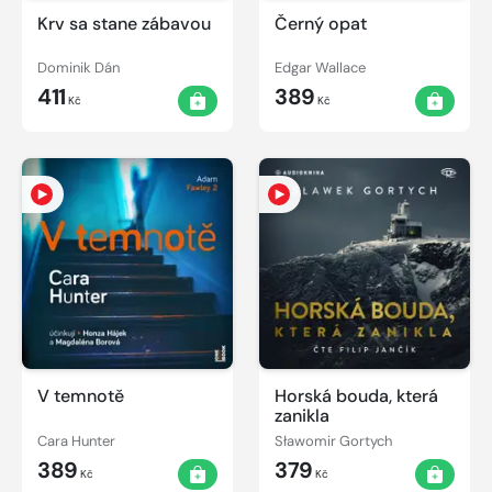
Krv sa stane zábavou
Černý opat
Dominik Dán
Edgar Wallace
411
389
Kč
Kč
V temnotě
Horská bouda, která
zanikla
Cara Hunter
Sławomir Gortych
389
379
Kč
Kč