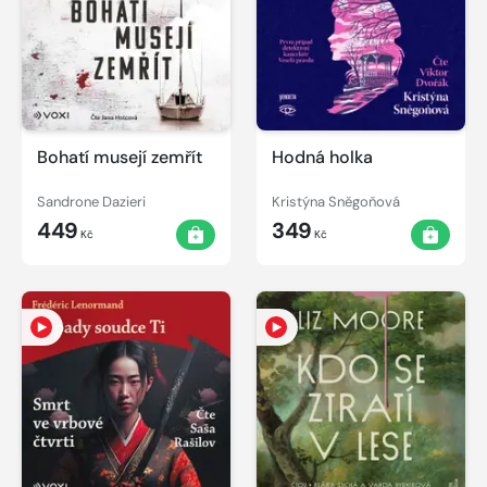
Bohatí musejí zemřít
Hodná holka
Sandrone Dazieri
Kristýna Sněgoňová
449
349
Kč
Kč