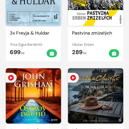
3x Freyja & Huldar
Pastvina zmizelých
Yrsa Sigurđardóttir
Václav Erben
699
289
Kč
Kč