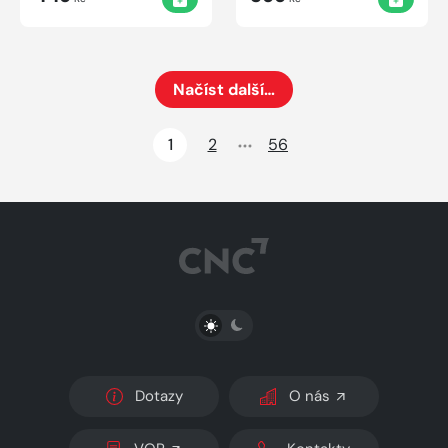
Načíst další…
Načte dalších 24 položek na aktuální stránku
1
2
56
PŘEPNOUT SVĚTLÝ/TMAVÝ REŽIM
Dotazy
O nás