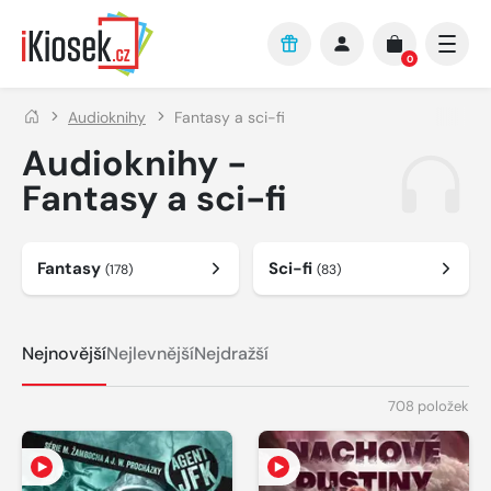
Přejít na hlavní obsah
0
Audioknihy
Fantasy a sci-fi
Audioknihy -
Fantasy a sci-fi
Fantasy
Sci-fi
(178)
(83)
Nejnovější
Nejlevnější
Nejdražší
708 položek