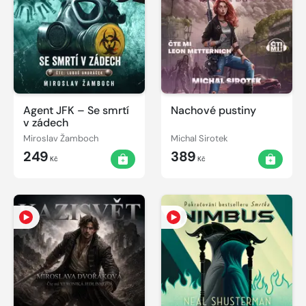
Agent JFK – Se smrtí
Nachové pustiny
v zádech
Miroslav Žamboch
Michal Sirotek
249
389
Kč
Kč