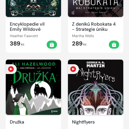
Encyklopedie víl
Z deníků Robokata 4
Emily Wildové
- Strategie úniku
Heather Fawcett
Martha Wells
389
289
Kč
Kč
Družka
Nightflyers