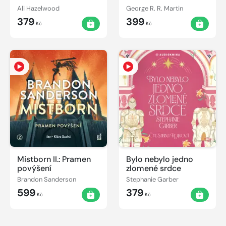
Ali Hazelwood
George R. R. Martin
379
399
Kč
Kč
Mistborn II.: Pramen
Bylo nebylo jedno
povýšení
zlomené srdce
Brandon Sanderson
Stephanie Garber
599
379
Kč
Kč