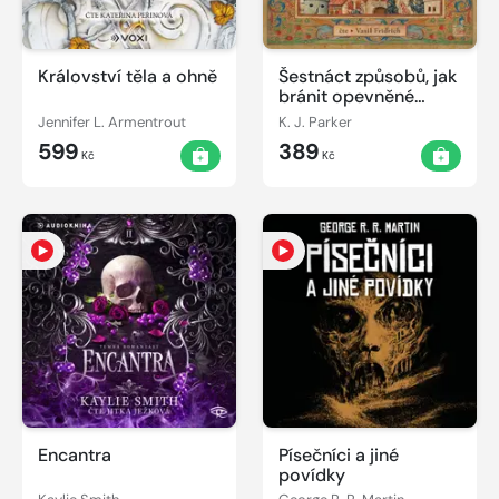
Království těla a ohně
Šestnáct způsobů, jak
bránit opevněné
město
Jennifer L. Armentrout
K. J. Parker
599
389
Kč
Kč
Encantra
Písečníci a jiné
povídky