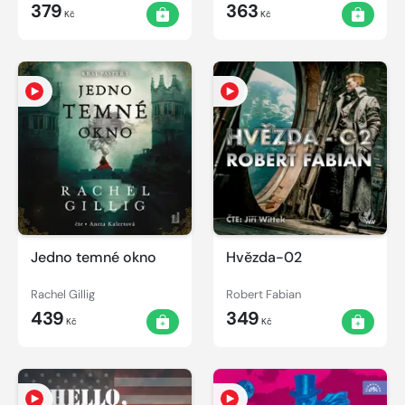
379
363
Kč
Kč
Jedno temné okno
Hvězda-02
Rachel Gillig
Robert Fabian
439
349
Kč
Kč