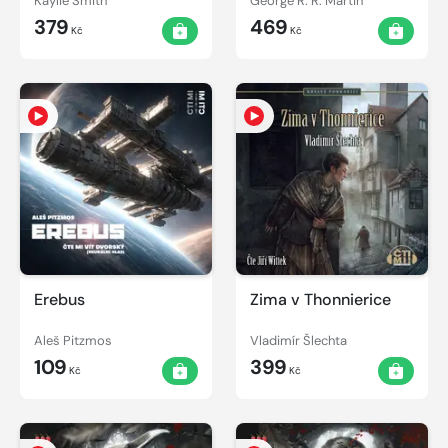
Kaylie Smith
George R. R. Martin
379
469
Kč
Kč
Erebus
Zima v Thonnierice
Aleš Pitzmos
Vladimír Šlechta
109
399
Kč
Kč