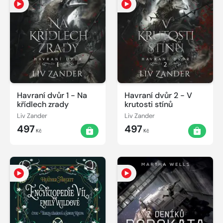
Havraní dvůr 1 - Na
Havraní dvůr 2 - V
křídlech zrady
krutosti stínů
Liv Zander
Liv Zander
497
497
Kč
Kč