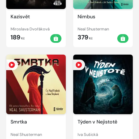
Kazisvět
Nimbus
Miroslava Dvořáková
Neal Shusterman
189
379
Kč
Kč
Smrtka
Týden v Nejistotě
Neal Shusterman
Iva Sušická