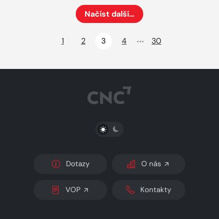
Načíst další…
Načte dalších 24 položek na aktuální stránku
1
2
3
4
30
PŘEPNOUT SVĚTLÝ/TMAVÝ REŽIM
Dotazy
O nás
VOP
Kontakty