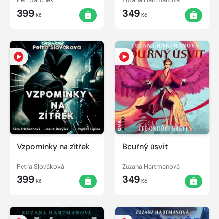
Petr Jaroněk
Zuzana Hartmanová
399
349
Kč
Kč
Vzpomínky na zítřek
Bouřný úsvit
Petra Slováková
Zuzana Hartmanová
399
349
Kč
Kč