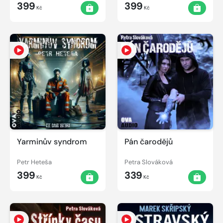
399
399
Kč
Kč
Yarminův syndrom
Pán čarodějů
Petr Heteša
Petra Slováková
399
339
Kč
Kč