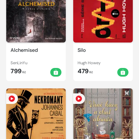
Alchemised
Silo
SenLinYu
Hugh Howey
799
479
Kč
Kč