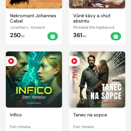
Nekromant Johannes
Vůně kávy a chuť
Cabal
absintu
Jonathan L. Howard
Michaela Ella Hajduková
250
361
Kč
Kč
Infico
Tanec na sopce
Petr Heteša
Petr Heteša