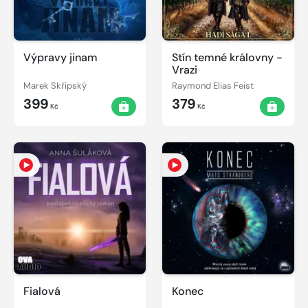
Výpravy jinam
Stín temné královny -
Vrazi
Marek Skřipský
Raymond Elias Feist
399
379
Kč
Kč
Fialová
Konec