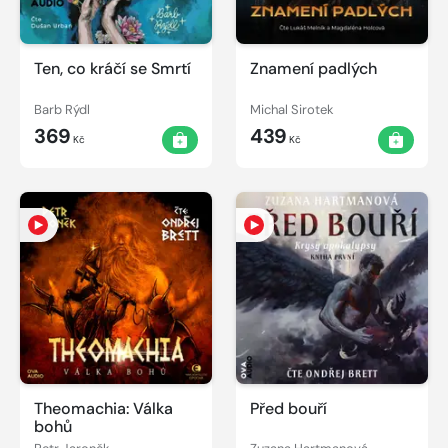
Ten, co kráčí se Smrtí
Znamení padlých
Barb Rýdl
Michal Sirotek
369
439
Kč
Kč
Theomachia: Válka
Před bouří
bohů