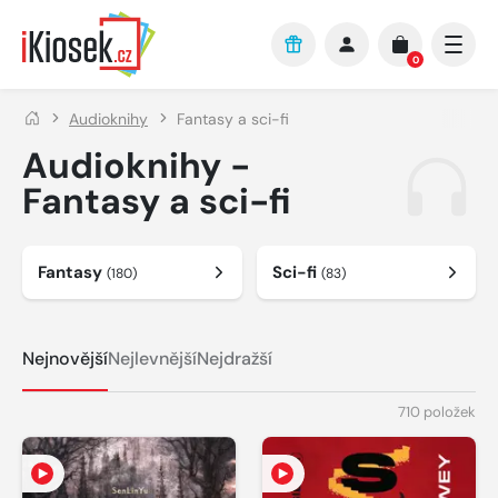
Přejít na hlavní obsah
0
Audioknihy
Fantasy a sci-fi
Audioknihy -
Fantasy a sci-fi
Fantasy
Sci-fi
(180)
(83)
Nejnovější
Nejlevnější
Nejdražší
710 položek