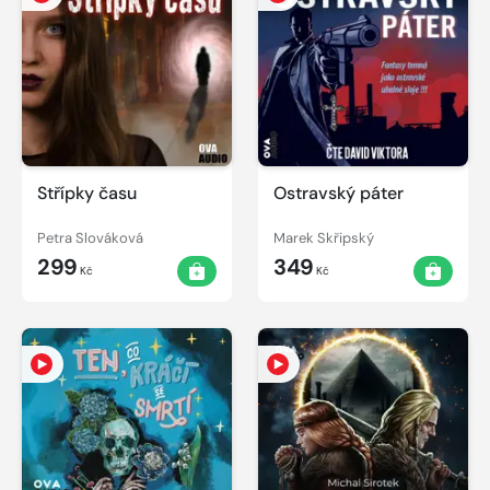
Střípky času
Ostravský páter
Petra Slováková
Marek Skřipský
299
349
Kč
Kč