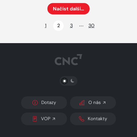
Načíst další…
Načte dalších 24 položek na aktuální stránku
1
2
3
30
PŘEPNOUT SVĚTLÝ/TMAVÝ REŽIM
Dotazy
O nás
VOP
Kontakty