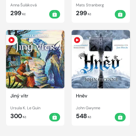
Anna Šuláková
Mats Stranberg
299
299
Kč
Kč
Jiný vítr
Hněv
Ursula K. Le Guin
John Gwynne
300
548
Kč
Kč