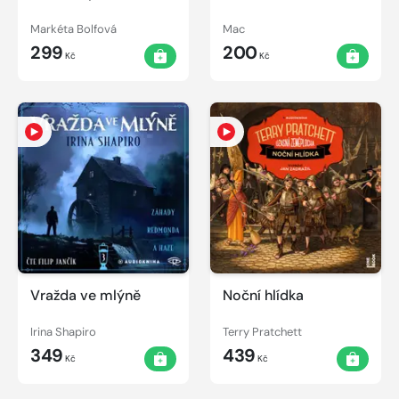
Markéta Bolfová
Mac
299
200
Kč
Kč
Vražda ve mlýně
Noční hlídka
Irina Shapiro
Terry Pratchett
349
439
Kč
Kč