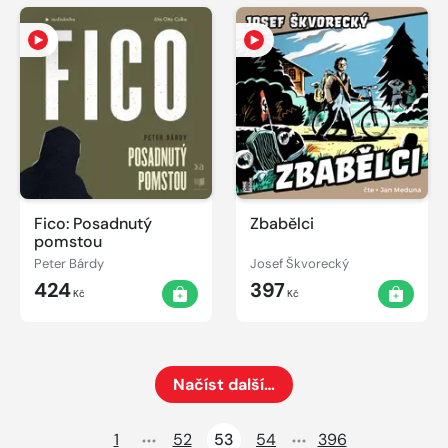
Fico: Posadnutý
Zbabělci
pomstou
Peter Bárdy
Josef Škvorecký
424
397
Kč
Kč
Načíst další…
Načte dalších 24 položek na aktuální stránku
1
52
53
54
396