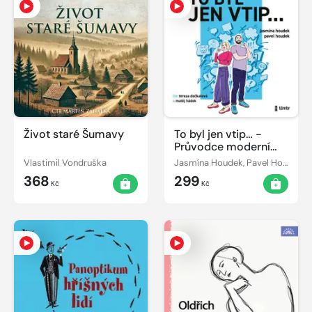
Život staré Šumavy
To byl jen vtip… -
Průvodce moderní
sebeobranou proti
Vlastimil Vondruška
Jasmína Houdek, Pavel Houdek
shazování
368
299
zesměšňování a
Kč
Kč
manipulaci