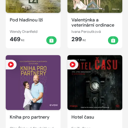
Pod hladinou lží
Valentýnka a
veterinární ordinace
Wendy Dranfield
Ivana Peroutková
469
299
Kč
Kč
Kniha pro partnery
Hotel času