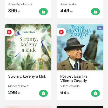
Anne Jacobsová
Jules Wake
399
449
Kč
Kč
Stromy, kořeny a kluk
Portrét básníka
Viléma Závady
Marka Míková
Vilém Závada
298
69
Kč
Kč