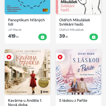
Panoptikum hříšných
Oldřich Mikulášek
lidí
Svlékání hadů
Jiří Marek
Oldřich Mikulášek
419
39
Kč
Kč
Kavárna u Anděla 1:
S láskou z Paříže
Nová doba