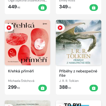
Olga Šípková Studničková, Milan Studnička
Emilly Ross
449
349
Kč
Kč
Křehká příměří
Příběhy z nebezpečné
říše
Michaela Štěchová
J. R. R. Tolkien
299
388
Kč
Kč