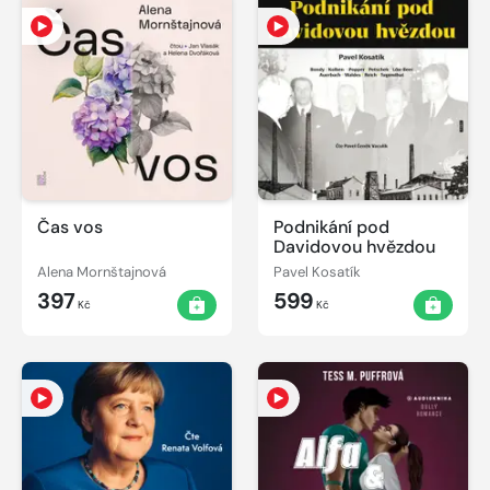
Čas vos
Podnikání pod
Davidovou hvězdou
Alena Mornštajnová
Pavel Kosatík
397
599
Kč
Kč