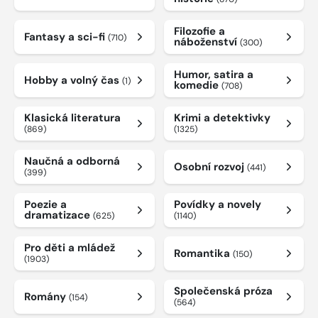
Filozofie a
Fantasy a sci-fi
(710)
náboženství
(300)
Humor, satira a
Hobby a volný čas
(1)
komedie
(708)
Klasická literatura
Krimi a detektivky
(869)
(1325)
Naučná a odborná
Osobní rozvoj
(441)
(399)
Poezie a
Povídky a novely
dramatizace
(625)
(1140)
Pro děti a mládež
Romantika
(150)
(1903)
Společenská próza
Romány
(154)
(564)