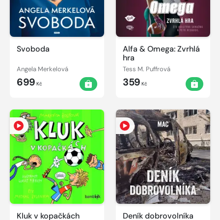
Svoboda
Alfa & Omega: Zvrhlá
hra
Angela Merkelová
Tess M. Puffrová
699
359
Kč
Kč
Kluk v kopačkách
Deník dobrovolníka