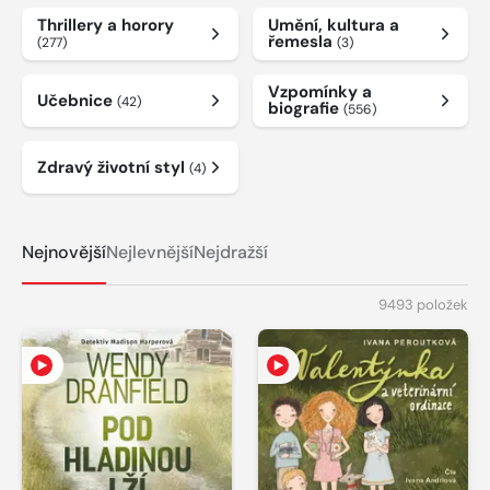
Thrillery a horory
Umění, kultura a
řemesla
(277)
(3)
Vzpomínky a
Učebnice
(42)
biografie
(556)
Zdravý životní styl
(4)
Nejnovější
Nejlevnější
Nejdražší
9493 položek