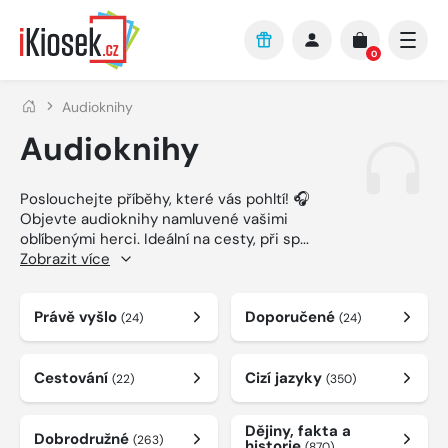
Přejít na hlavní obsah
0
Audioknihy
Audioknihy
Poslouchejte příběhy, které vás pohltí! 🎧
Objevte audioknihy namluvené vašimi
oblíbenými herci. Ideální na cesty, při sp
...
Zobrazit více
Právě vyšlo
Doporučené
(24)
(24)
Cestování
Cizí jazyky
(22)
(350)
Dějiny, fakta a
Dobrodružné
(263)
historie
(870)