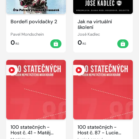
Bordeří povídačky 2
Jak na virtuální
školení
Pavel Mondschein
José Kadlec
0
0
Kč
Kč
100 statečných -
100 statečných -
Host č. 41 - Matěj
Host č. 87 - Lucie
Horn 07.06.2014
Lomová 08.06.2014