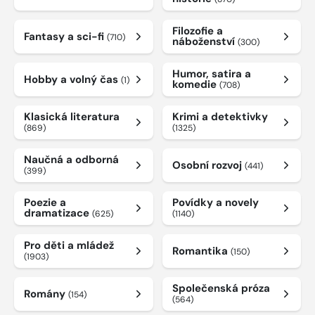
Filozofie a
Fantasy a sci-fi
(710)
náboženství
(300)
Humor, satira a
Hobby a volný čas
(1)
komedie
(708)
Klasická literatura
Krimi a detektivky
(869)
(1325)
Naučná a odborná
Osobní rozvoj
(441)
(399)
Poezie a
Povídky a novely
dramatizace
(625)
(1140)
Pro děti a mládež
Romantika
(150)
(1903)
Společenská próza
Romány
(154)
(564)