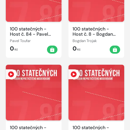
100 statečných -
100 statečných -
Host č. 84 - Pavel
Host č. 8 - Bogdan
Toufar 08.06.2014
Trojak 06.06.2014
Pavel Toufar
Bogdan Trojak
0
0
Kč
Kč
100 statečných -
100 statečných -