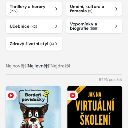
Thrillery a horory
Umění, kultura a
řemesla
(277)
(3)
Vzpomínky a
Učebnice
(42)
biografie
(556)
Zdravý životní styl
(4)
Nejnovější
Nejlevnější
Nejdražší
9493 položek