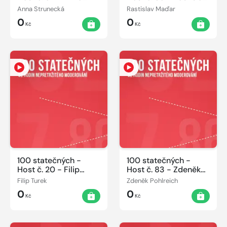
Strunecká 07.06.2014
Maďar 07.06.2014
Anna Strunecká
Rastislav Maďar
0
0
Kč
Kč
100 statečných -
100 statečných -
Host č. 20 - Filip
Host č. 83 - Zdeněk
Turek 07.06.2014
Pohlreich 08.06.2014
Filip Turek
Zdeněk Pohlreich
0
0
Kč
Kč