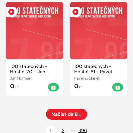
100 statečných -
100 statečných -
Host č. 70 - Jan
Host č. 61 - Pavel
Hofman 08.06.2014
Zvolánek 07.06.2014
Jan Hofman
Pavel Zvolánek
0
0
Kč
Kč
Načíst další…
Načte dalších 24 položek na aktuální stránku
1
2
396