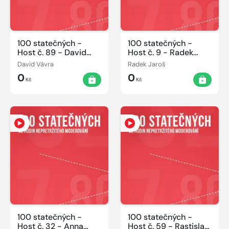
100 statečných -
100 statečných -
Host č. 89 - David
Host č. 9 - Radek
Vávra 08.06.2014
Jaroš 06.06.2014
David Vávra
Radek Jaroš
0
0
Kč
Kč
100 statečných -
100 statečných -
Host č. 32 - Anna
Host č. 59 - Rastislav