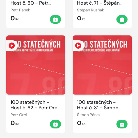
Host č. 60 - Petr
Host č. 71 - Štěpán
Pánek 07.06.2014
Rusňák 08.06.2014
Petr Pánek
Štěpán Rusňák
0
0
Kč
Kč
100 statečných -
100 statečných -
Host č. 62 - Petr Orel
Host č. 31 - Šimon
07.06.2014
Pánek 07.06.2014
Petr Orel
Šimon Pánek
0
0
Kč
Kč