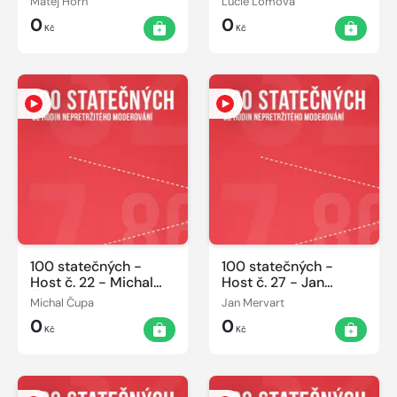
Matěj Horn
Lucie Lomová
0
0
Kč
Kč
100 statečných -
100 statečných -
Host č. 22 - Michal
Host č. 27 - Jan
Čupa 07.06.2014
Mervart 07.06.2014
Michal Čupa
Jan Mervart
0
0
Kč
Kč