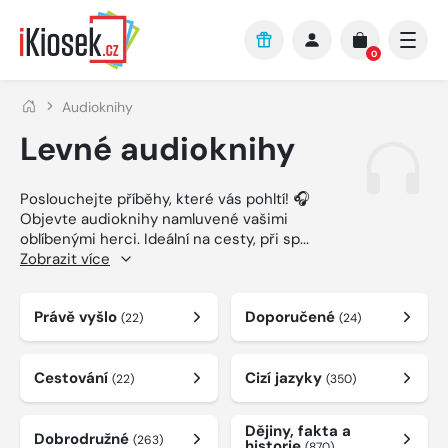
Přejít na hlavní obsah
0
Audioknihy
Levné audioknihy
Poslouchejte příběhy, které vás pohltí! 🎧
Objevte audioknihy namluvené vašimi
oblíbenými herci. Ideální na cesty, při sp
...
Zobrazit více
Právě vyšlo
Doporučené
(22)
(24)
Cestování
Cizí jazyky
(22)
(350)
Dějiny, fakta a
Dobrodružné
(263)
historie
(870)