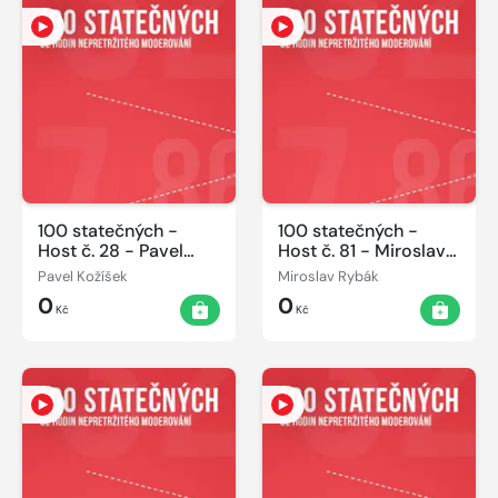
100 statečných -
100 statečných -
Host č. 28 - Pavel
Host č. 81 - Miroslav
Kožíšek 07.06.2014
Rybák 08.06.2014
Pavel Kožíšek
Miroslav Rybák
0
0
Kč
Kč