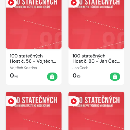
100 statečných -
100 statečných -
Host č. 56 - Vojtěch
Host č. 80 - Jan Čech
Kostiha 07.06.2014
08.06.2014
Vojtěch Kostiha
Jan Čech
0
0
Kč
Kč