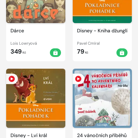
Dárce
Disney - Kniha džunglí
Lois Lowryová
Pavel Cmíral
349
79
Kč
Kč
Disney - Lví král
24 vánočních příběhů