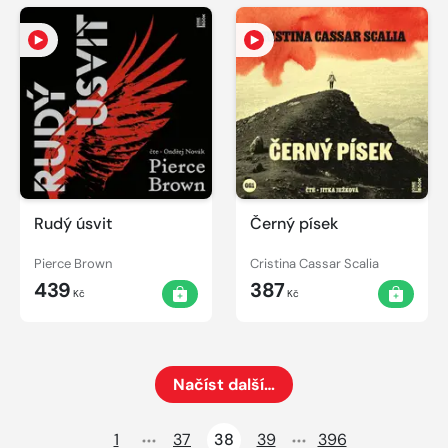
Rudý úsvit
Černý písek
Pierce Brown
Cristina Cassar Scalia
439
387
Kč
Kč
Načíst další…
Načte dalších 24 položek na aktuální stránku
1
37
38
39
396