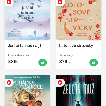
Jeřábi táhnou na jih
Lotosové střevíčky
Lisa Ridzénová
Jane Yang
389
379
Kč
Kč