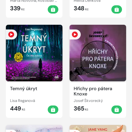
Marta Novotná, Rostislav Sarvaš
Melita Denková
339
348
Kč
Kč
Temný úkryt
Hříchy pro pátera
Knoxe
Lisa Reganová
Josef Škvorecký
449
365
Kč
Kč