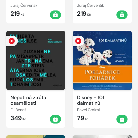
Juraj Červenák
Juraj Červenák
219
219
Kč
Kč
Nepatrná ztráta
Disney - 101
osamělosti
dalmatinů
Eli Beneš
Pavel Cmíral
349
79
Kč
Kč