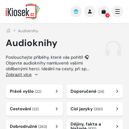
Přejít na hlavní obsah
0
Audioknihy
Audioknihy
Poslouchejte příběhy, které vás pohltí! 🎧
Objevte audioknihy namluvené vašimi
oblíbenými herci. Ideální na cesty, při sp
...
Zobrazit více
Právě vyšlo
Doporučené
(22)
(24)
Cestování
Cizí jazyky
(22)
(350)
Dějiny, fakta a
Dobrodružné
(263)
historie
(870)