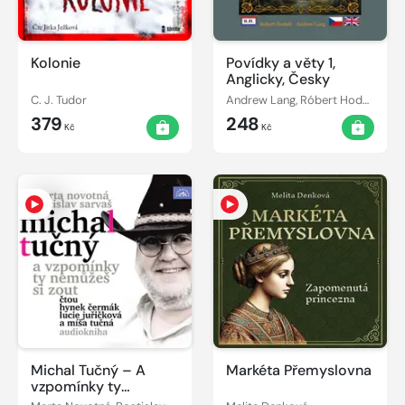
Kolonie
Povídky a věty 1,
Anglicky, Česky
C. J. Tudor
Andrew Lang, Róbert Hodoši
379
248
Kč
Kč
Michal Tučný – A
Markéta Přemyslovna
vzpomínky ty
nemůžeš si zout