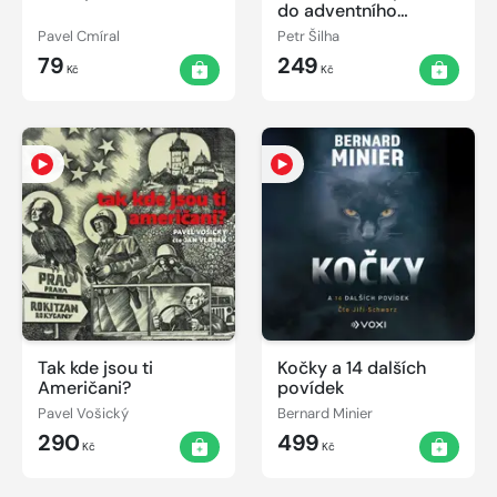
do adventního
kalendáře
Pavel Cmíral
Petr Šilha
79
249
Kč
Kč
Tak kde jsou ti
Kočky a 14 dalších
Američani?
povídek
Pavel Vošický
Bernard Minier
290
499
Kč
Kč