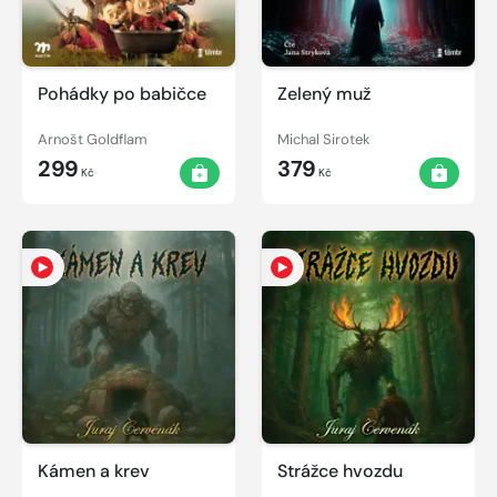
Pohádky po babičce
Zelený muž
Arnošt Goldflam
Michal Sirotek
299
379
Kč
Kč
Kámen a krev
Strážce hvozdu