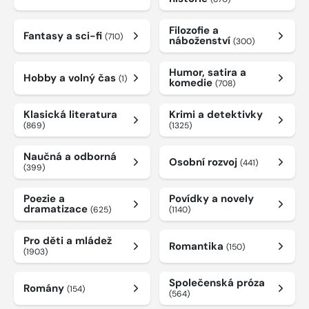
Filozofie a
Fantasy a sci-fi
(710)
náboženství
(300)
Humor, satira a
Hobby a volný čas
(1)
komedie
(708)
Klasická literatura
Krimi a detektivky
(869)
(1325)
Naučná a odborná
Osobní rozvoj
(441)
(399)
Poezie a
Povídky a novely
dramatizace
(625)
(1140)
Pro děti a mládež
Romantika
(150)
(1903)
Společenská próza
Romány
(154)
(564)