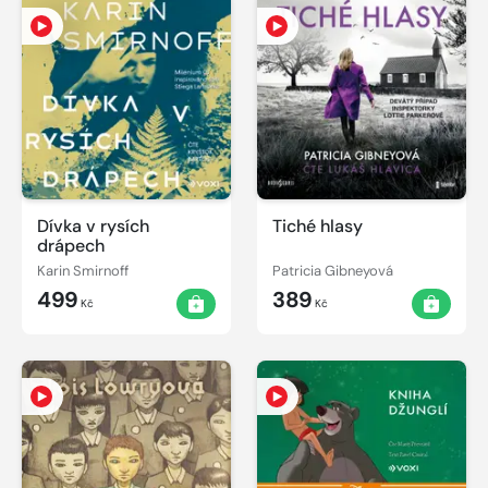
Dívka v rysích
Tiché hlasy
drápech
Karin Smirnoff
Patricia Gibneyová
499
389
Kč
Kč