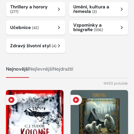
Thrillery a horory
Umění, kultura a
řemesla
(277)
(3)
Vzpomínky a
Učebnice
(42)
biografie
(556)
Zdravý životní styl
(4)
Nejnovější
Nejlevnější
Nejdražší
9493 položek