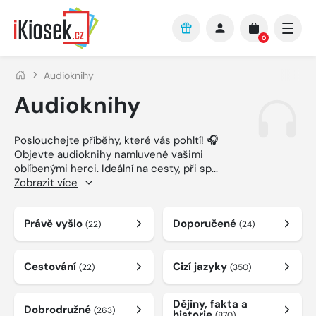
Přejít na hlavní obsah
0
Audioknihy
Audioknihy
Poslouchejte příběhy, které vás pohltí! 🎧
Objevte audioknihy namluvené vašimi
oblíbenými herci. Ideální na cesty, při sp
...
Zobrazit více
Právě vyšlo
Doporučené
(22)
(24)
Cestování
Cizí jazyky
(22)
(350)
Dějiny, fakta a
Dobrodružné
(263)
historie
(870)