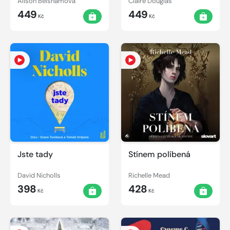
Alison Belshamová
Claire Douglas
449
449
Kč
Kč
Jste tady
Stínem políbená
David Nicholls
Richelle Mead
398
428
Kč
Kč