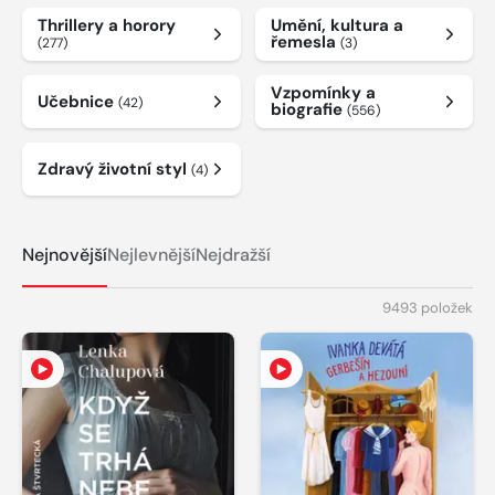
Thrillery a horory
Umění, kultura a
řemesla
(277)
(3)
Vzpomínky a
Učebnice
(42)
biografie
(556)
Zdravý životní styl
(4)
Nejnovější
Nejlevnější
Nejdražší
9493 položek