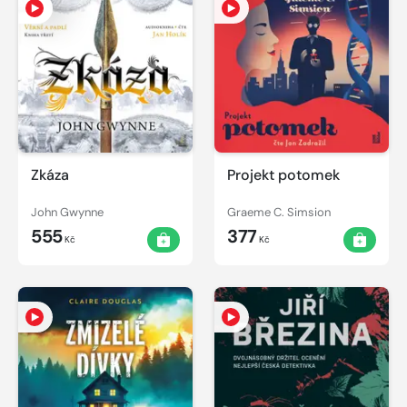
Zkáza
Projekt potomek
John Gwynne
Graeme C. Simsion
555
377
Kč
Kč