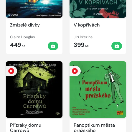
Zmizelé dívky
V kopřivách
Claire Douglas
Jiří Březina
449
399
Kč
Kč
Přízraky domu
Panoptikum města
Carrowů
pražského