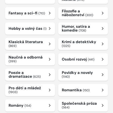
Filozofie a
Fantasy a sci-fi
(710)
náboženství
(300)
Humor, satira a
Hobby a volný čas
(1)
komedie
(708)
Klasická literatura
Krimi a detektivky
(869)
(1325)
Naučná a odborná
Osobní rozvoj
(441)
(399)
Poezie a
Povídky a novely
dramatizace
(625)
(1140)
Pro děti a mládež
Romantika
(150)
(1903)
Společenská próza
Romány
(154)
(564)