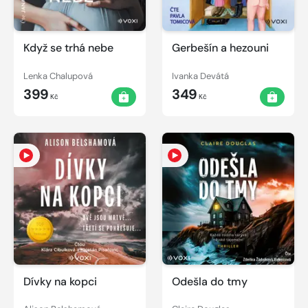
Když se trhá nebe
Gerbešín a hezouni
Lenka Chalupová
Ivanka Devátá
399
349
Kč
Kč
Dívky na kopci
Odešla do tmy