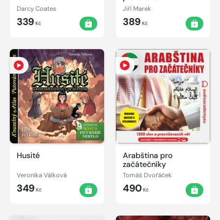
Darcy Coates
Jiří Marek
339
389
Kč
Kč
Husité
Arabština pro
začátečníky
Veronika Válková
Tomáš Dvořáček
349
490
Kč
Kč