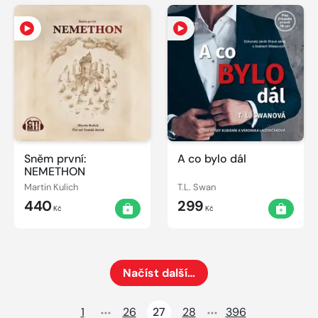
Sněm první:
A co bylo dál
NEMETHON
Martin Kulich
T.L. Swan
440
299
Kč
Kč
Načíst další…
Načte dalších 24 položek na aktuální stránku
1
26
27
28
396