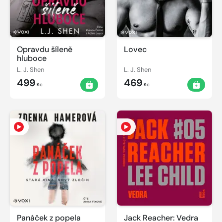
Opravdu šíleně
Lovec
hluboce
L. J. Shen
L. J. Shen
499
469
Kč
Kč
Panáček z popela
Jack Reacher: Vedra