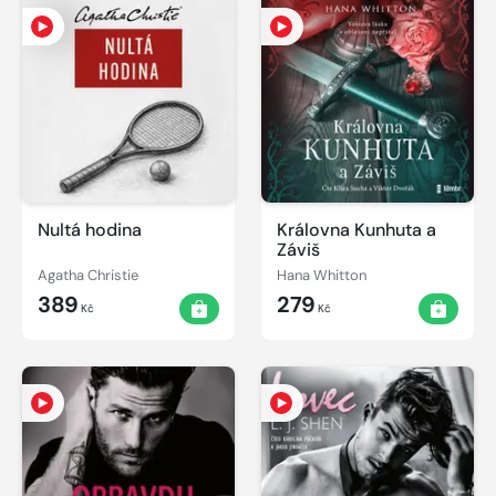
Nultá hodina
Královna Kunhuta a
Záviš
Agatha Christie
Hana Whitton
389
279
Kč
Kč