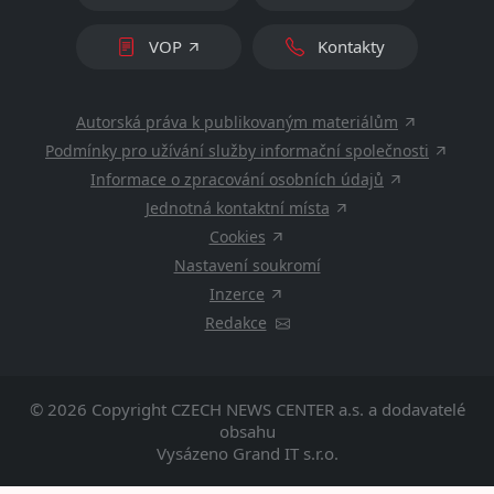
VOP
Kontakty
Autorská práva k publikovaným materiálům
Podmínky pro užívání služby informační společnosti
Informace o zpracování osobních údajů
Jednotná kontaktní místa
Cookies
Nastavení soukromí
Inzerce
Redakce
© 2026 Copyright
CZECH NEWS CENTER a.s.
a dodavatelé
obsahu
Vysázeno
Grand IT s.r.o.