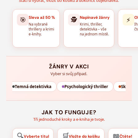
Stačí si vybrat, vložit do košíku a dokončit objednávku.
Sleva až 50 %
Napínavé žánry
O
🎯
🕵️
⚡
Na vybrané
Krimi, thriller,
Ih
thrillery a krimi
detektivka – vše
čt
e-knihy.
na jednom místě.
ŽÁNRY V AKCI
Vyber si svůj případ.
a
Temná detektivka
Psychologický thriller
Skutečn
JAK TO FUNGUJE?
Tři jednoduché kroky a e-kniha je tvoje.
🔍
🛒
📖
Vyberte titul
Vložte do košíku
Čtěte!