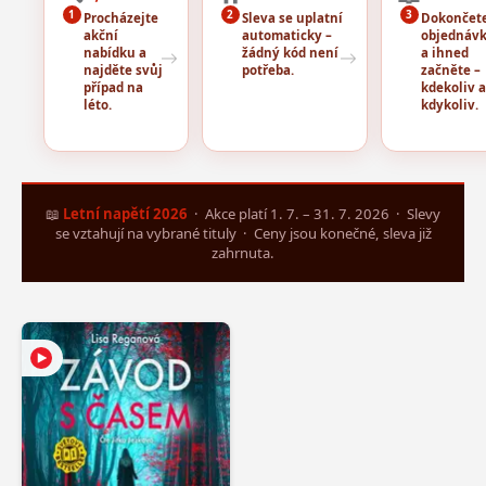
1
2
3
Procházejte
Sleva se uplatní
Dokončet
akční
automaticky –
objednáv
nabídku a
žádný kód není
a ihned
najděte svůj
potřeba.
začněte –
případ na
kdekoliv a
léto.
kdykoliv.
📖
Letní napětí 2026
· Akce platí 1. 7. – 31. 7. 2026 · Slevy
se vztahují na vybrané tituly · Ceny jsou konečné, sleva již
zahrnuta.