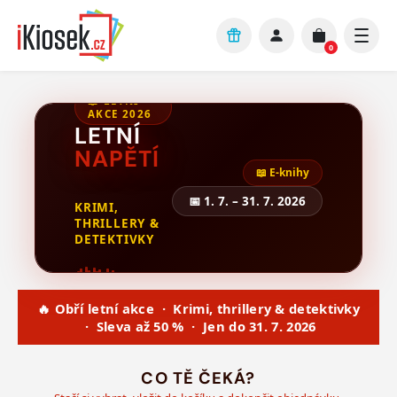
Přejít na hlavní obsah
0
📖 LETNÍ
AKCE 2026
LETNÍ
NAPĚTÍ
📖 E-knihy
📅 1. 7. – 31. 7. 2026
KRIMI,
THRILLERY &
DETEKTIVKY
🔥 Obří letní akce · Krimi, thrillery & detektivky
· Sleva až 50 % · Jen do 31. 7. 2026
CO TĚ ČEKÁ?