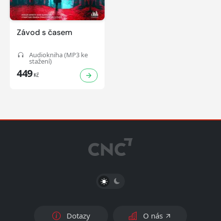
Závod s časem
Audiokniha (MP3 ke
stažení)
449
Kč
PŘEPNOUT SVĚTLÝ/TMAVÝ REŽIM
Dotazy
O nás