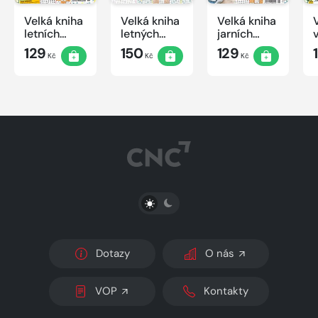
Velká kniha
Velká kniha
Velká kniha
letních
letných
jarních
křížovek
krížoviek s
křížovek
129
150
129
Kč
Kč
Kč
2026
TV JOJ
2026
2026
PŘEPNOUT SVĚTLÝ/TMAVÝ REŽIM
Dotazy
O nás
VOP
Kontakty