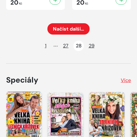
20
20
Kč
Kč
Načíst další…
Načte dalších 12 položek na aktuální stránku
1
27
28
29
Speciály
Více