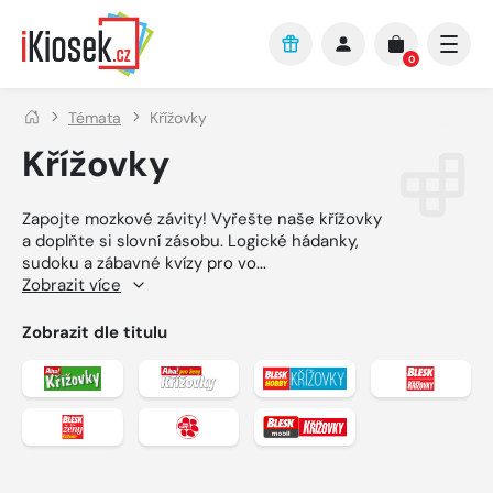
Přejít na hlavní obsah
0
Témata
Křížovky
Křížovky
Zapojte mozkové závity! Vyřešte naše křížovky
a doplňte si slovní zásobu. Logické hádanky,
sudoku a zábavné kvízy pro vo
...
Zobrazit více
Zobrazit dle titulu
Zobrazit detail titulu Aha! křížovky
Zobrazit detail titulu Aha! pro ženy k
Zobrazit detail titulu 
Zobrazit 
Zobrazit detail titulu BLESK pro ženy křížovky
Zobrazit detail titulu BLESK tlapky kř
Zobrazit detail titulu 