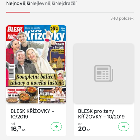
Nejnovější
Nejlevnější
Nejdražší
340 položek
BLESK KŘÍŽOVKY -
BLESK pro ženy
10/2019
KŘÍŽOVKY - 10/2019
od
od
16,
20
72
Kč
Kč