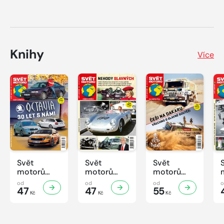
Knihy
Více
Svět
Svět
Svět
motorů
motorů
motorů
Knihovnička
Knihovnička
Knihovnička
od
od
od
2/2026
47
1/2026
47
4/2025
55
Kč
Kč
Kč