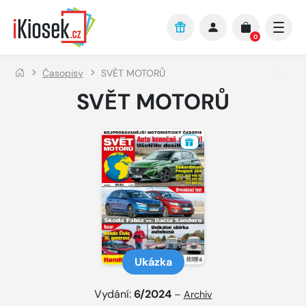
Přejít na hlavní obsah
0
Časopisy
SVĚT MOTORŮ
SVĚT MOTORŮ
Ukázka
Vydání:
6/2024
–
Archiv