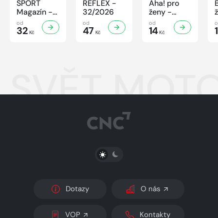
SPORT
REFLEX -
Aha! pro
Magazín -
32/2026
ženy -
32/2026
32/2026
od
od
od
32
47
14
Kč
Kč
Kč
SVĚT MOTO
PŘEPNOUT SVĚTLÝ/TMAVÝ REŽIM
Dotazy
O nás
VOP
Kontakty