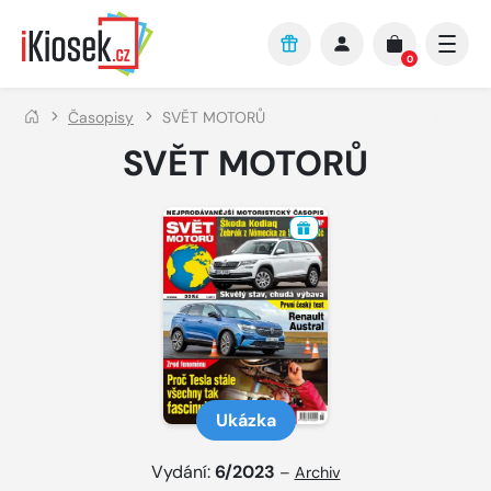
Přejít na hlavní obsah
0
Časopisy
SVĚT MOTORŮ
SVĚT MOTORŮ
Ukázka
Vydání:
6/2023
–
Archiv