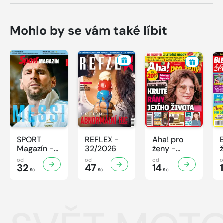
Mohlo by se vám také líbit
SPORT
REFLEX -
Aha! pro
Magazín -
32/2026
ženy -
32/2026
32/2026
od
od
od
32
47
14
Kč
Kč
Kč