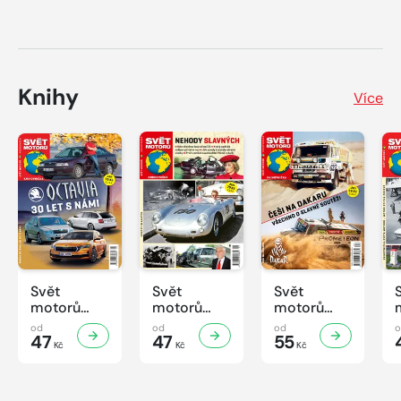
Knihy
Více
Svět
Svět
Svět
motorů
motorů
motorů
Knihovnička
Knihovnička
Knihovnička
od
od
od
2/2026
47
1/2026
47
4/2025
55
Kč
Kč
Kč