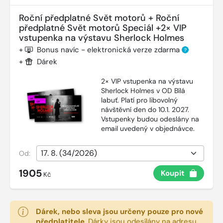
Roční předplatné Svět motorů + Roční
předplatné Svět motorů Speciál +2× VIP
vstupenka na výstavu Sherlock Holmes
+
Bonus navíc - elektronická verze zdarma
?
+
Dárek
2× VIP vstupenka na výstavu
Sherlock Holmes v OD Bílá
labuť. Platí pro libovolný
návštěvní den do 10.1. 2027.
Vstupenky budou odeslány na
email uvedený v objednávce.
Od:
1905
Koupit
Kč
Dárek, nebo sleva jsou určeny pouze pro nové
předplatitele
.
Dárky jsou odesílány na adresu