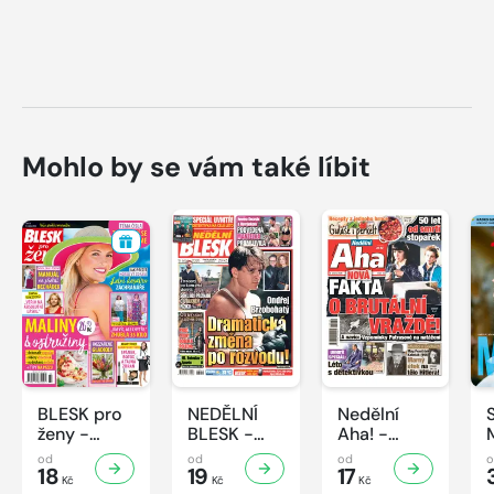
Mohlo by se vám také líbit
BLESK pro
NEDĚLNÍ
Nedělní
ženy -
BLESK -
Aha! -
33/2026
32/2026
32/2026
od
od
od
18
19
17
Kč
Kč
Kč