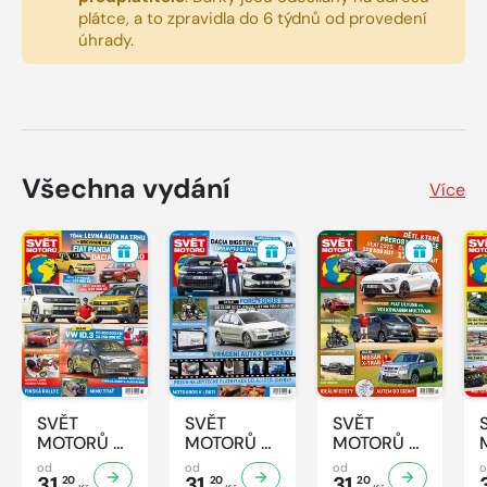
plátce, a to zpravidla do 6 týdnů od provedení
úhrady.
Všechna vydání
Více
SVĚT
SVĚT
SVĚT
MOTORŮ -
MOTORŮ -
MOTORŮ -
33/2026
32/2026
31/2026
od
od
od
31,
31,
31,
20
20
20