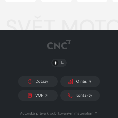
SVĚT MOTO
PŘEPNOUT SVĚTLÝ/TMAVÝ REŽIM
Dotazy
O nás
VOP
Kontakty
Autorská práva k publikovaným materiálům