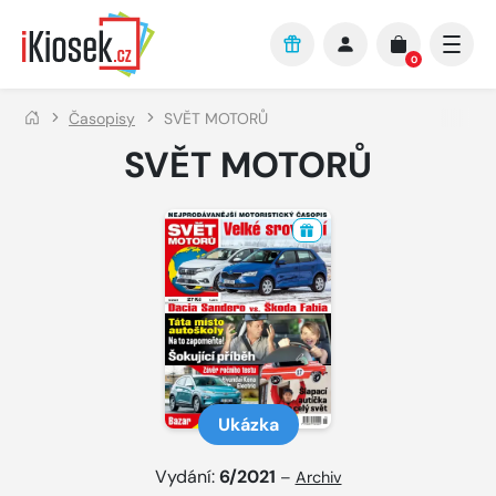
Přejít na hlavní obsah
0
Časopisy
SVĚT MOTORŮ
SVĚT MOTORŮ
Ukázka
Vydání:
6/2021
–
Archiv