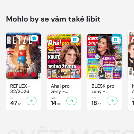
Mohlo by se vám také líbit
REFLEX -
Aha! pro
BLESK pro
32/2026
ženy -
ženy -
32/2026
32/2026
od
od
od
47
14
18
Kč
Kč
Kč