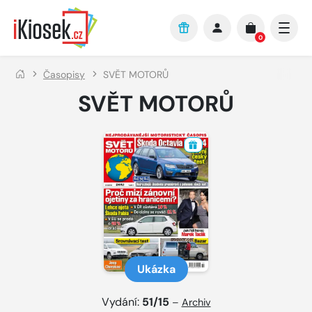
Přejít na hlavní obsah
0
Časopisy
SVĚT MOTORŮ
SVĚT MOTORŮ
Ukázka
Vydání:
51/15
–
Archiv